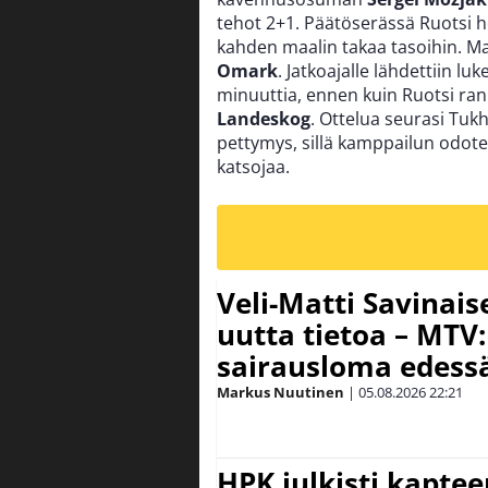
tehot 2+1. Päätöserässä Ruotsi he
kahden maalin takaa tasoihin. M
Omark
. Jatkoajalle lähdettiin lu
minuuttia, ennen kuin Ruotsi ran
Landeskog
. Ottelua seurasi Tuk
pettymys, sillä kamppailun odote
katsojaa.
Veli-Matti Savina
uutta tietoa – MTV:
sairausloma edess
Markus Nuutinen
|
05.08.2026
22:21
HPK julkisti kaptee