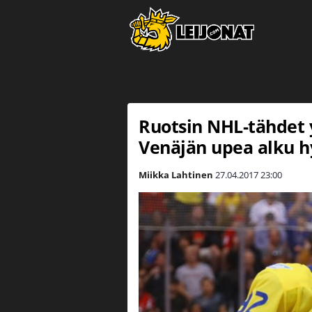
Ruotsin NHL-tähdet y
Venäjän upea alku hy
Miikka Lahtinen
27.04.2017
23:00