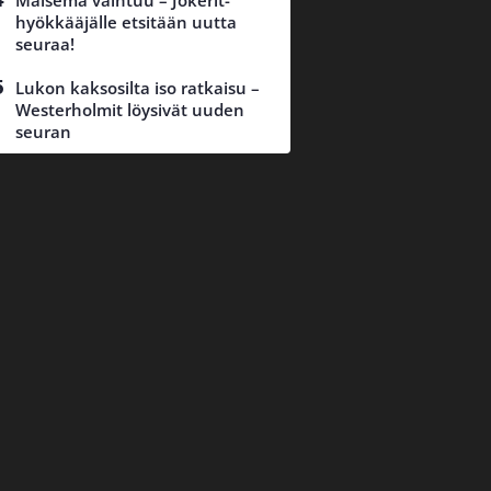
Maisema vaihtuu – Jokerit-
hyökkääjälle etsitään uutta
seuraa!
Lukon kaksosilta iso ratkaisu –
Westerholmit löysivät uuden
seuran