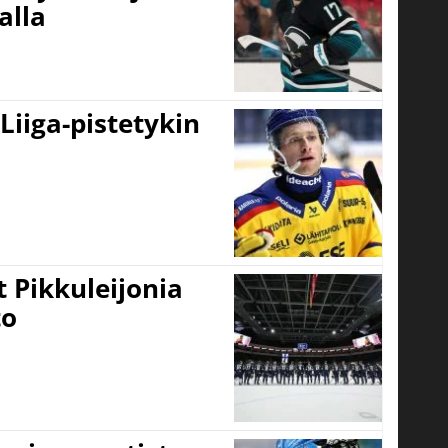
alla
 Liiga-pistetykin
 Pikkuleijonia
to