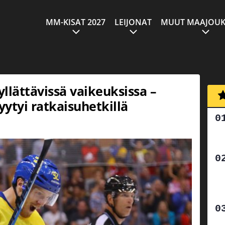
MM-KISAT 2027
LEIJONAT
MUUT MAAJOUK
llättävissä vaikeuksissa –
ytyi ratkaisuhetkillä