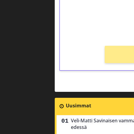
Talleta 1€
Saat heti 50 ilmaiskierr
kierros)!
Ei kierrätysvaatimusta!
Uusimmat
Veli-Matti Savinaisen vamma
edessä