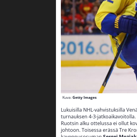
Kuva:
Getty Images
Lukuisilla NHL-vahvistuksilla Ve
turnauksen 4-3-jatkoaikavoitolla.
Ruotsin alku ottelussa ei ollut ko
johtoon. Toisessa erässä Tre Kro
kavennusosuman
Sergei Mozja