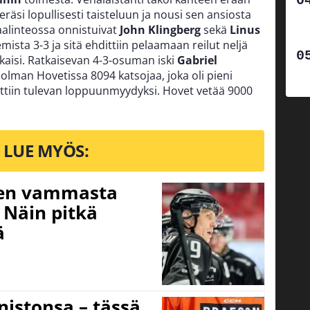
räsi lopullisesti taisteluun ja nousi sen ansiosta
aalinteossa onnistuivat
John Klingberg
sekä
Linus
kemista 3-3 ja sitä ehdittiin pelaamaan reilut neljä
kaisi. Ratkaisevan 4-3-osuman iski
Gabriel
holman Hovetissa 8094 katsojaa, joka oli pieni
ttiin tulevan loppuunmyydyksi. Hovet vetää 9000
LUE MYÖS:
isen vammasta
 Näin pitkä
ä
nistonsa – tässä