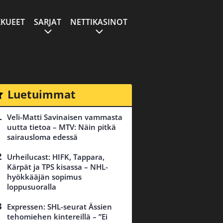
KUEET
SARJAT
NETTIKASINOT
Luetuimmat
Veli-Matti Savinaisen vammasta
uutta tietoa – MTV: Näin pitkä
sairausloma edessä
Urheilucast: HIFK, Tappara,
Kärpät ja TPS kisassa – NHL-
hyökkääjän sopimus
loppusuoralla
Expressen: SHL-seurat Ässien
tehomiehen kintereillä – ”Ei