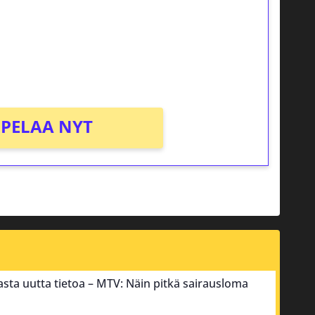
osta Tuohi 1000 -peliin (arvo 0,20€ per
PELAA NYT
sta uutta tietoa – MTV: Näin pitkä sairausloma