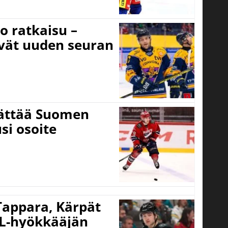
o ratkaisu –
ivät uuden seuran
jättää Suomen
si osoite
 Tappara, Kärpät
HL-hyökkääjän