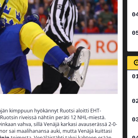
näjän kimppuun hyökännyt Ruotsi aloitti EHT-
 Ruotsin riveissä nähtiin peräti 12 NHL-miestä.
vinkaan vahva, sillä Venäjä karkasi avauserässä 2-0-
nor sai maalihanansa auki, mutta Venäjä kuittasi
kinin
toimesta. Venäläistähti takoi kahteen erään