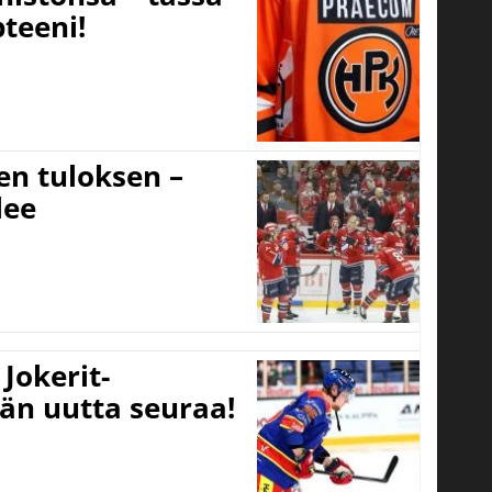
teeni!
sen tuloksen –
lee
Jokerit-
ään uutta seuraa!