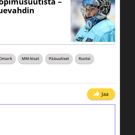
sopimusuutista –
kuevahdin
 Omark
MM-kisat
Pääuutiset
Ruotsi
Jaa
ilmaiskierroksia ilman