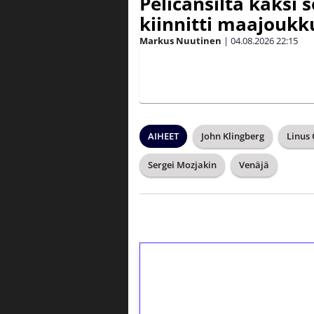
Pelicansilta kaksi 
kiinnitti maajouk
Markus Nuutinen
|
04.08.2026
22:15
AIHEET
John Klingberg
Linus
Sergei Mozjakin
Venäjä
1€ = 10€ arvosta 
kierrätystä!