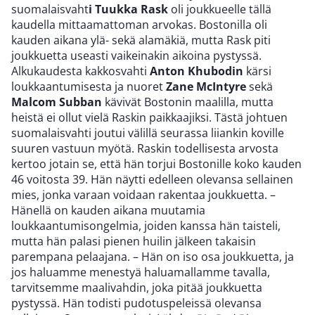
suomalaisvaht
i Tuukka Rask
oli joukkueelle tällä
kaudella mittaamattoman arvokas. Bostonilla oli
kauden aikana ylä- sekä alamäkiä, mutta Rask piti
joukkuetta useasti vaikeinakin aikoina pystyssä.
Alkukaudesta kakkosvahti
Anton Khubodin
kärsi
loukkaantumisesta ja nuoret
Zane McIntyre
sekä
Malcom Subban
kävivät Bostonin maalilla, mutta
heistä ei ollut vielä Raskin paikkaajiksi. Tästä johtuen
suomalaisvahti joutui välillä seurassa liiankin koville
suuren vastuun myötä. Raskin todellisesta arvosta
kertoo jotain se, että hän torjui Bostonille koko kauden
46 voitosta 39. Hän näytti edelleen olevansa sellainen
mies, jonka varaan voidaan rakentaa joukkuetta. –
Hänellä on kauden aikana muutamia
loukkaantumisongelmia, joiden kanssa hän taisteli,
mutta hän palasi pienen huilin jälkeen takaisin
parempana pelaajana. – Hän on iso osa joukkuetta, ja
jos haluamme menestyä haluamallamme tavalla,
tarvitsemme maalivahdin, joka pitää joukkuetta
pystyssä. Hän todisti pudotuspeleissä olevansa