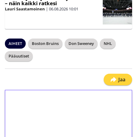
– näin kaikki ratkesi
Lauri Saastamoinen
|
06.08.2026
10:01
AIHEET
Boston Bruins
Don Sweeney
NHL
Pääuutiset
Jaa
1€ = 10€ arvosta
ilmaiskierroksia ilman
kierrätystä!
Talleta 1€