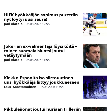
HIFK-hyökkääjän sopimus purettiin –
nyt löytyi uusi seura!
Joni Alatalo
|
06.08.2026
12:55
Jokerien ex-valmentaja löysi töitä –
toinen suomalaisluotsi joutui
vetäytymään
Joni Alatalo
|
06.08.2026
11:55
Kiekko-Espoolta iso siirtouutinen –
uusi hyökkääjä liittyy joukkueeseen
Lauri Saastamoinen
|
06.08.2026
10:55
Pikkuleijonat joutui hurjaan trilleriin