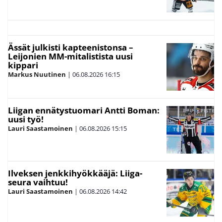
Ässät julkisti kapteenistonsa –
Leijonien MM-mitalistista uusi
kippari
Markus Nuutinen
|
06.08.2026
16:15
Liigan ennätystuomari Antti Boman:
uusi työ!
Lauri Saastamoinen
|
06.08.2026
15:15
Ilveksen jenkkihyökkääjä: Liiga-
seura vaihtuu!
Lauri Saastamoinen
|
06.08.2026
14:42