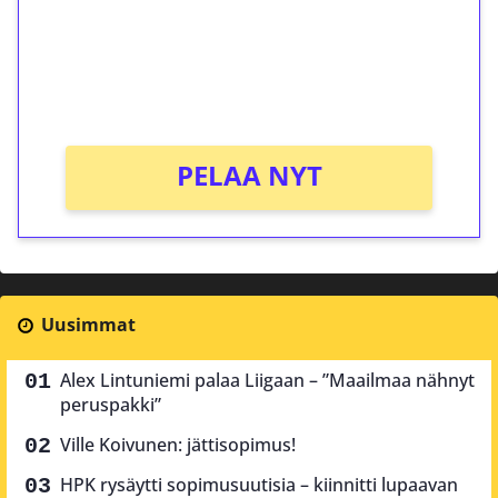
Saat heti 50 ilmaiskierrosta Tuohi 1000 -
peliin (arvo 0,20€ per kierros)!
Ei kierrätysvaatimusta!
PELAA NYT
Uusimmat
Alex Lintuniemi palaa Liigaan – ”Maailmaa nähnyt
peruspakki”
Ville Koivunen: jättisopimus!
HPK rysäytti sopimusuutisia – kiinnitti lupaavan