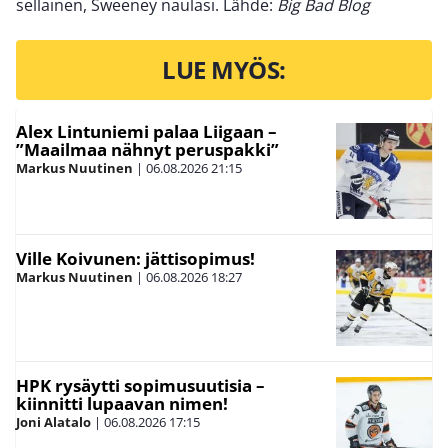
sellainen, Sweeney naulasi. Lähde:
Big Bad Blog
LUE MYÖS:
Alex Lintuniemi palaa Liigaan –
”Maailmaa nähnyt peruspakki”
Markus Nuutinen
|
06.08.2026
21:15
Ville Koivunen: jättisopimus!
Markus Nuutinen
|
06.08.2026
18:27
HPK rysäytti sopimusuutisia –
kiinnitti lupaavan nimen!
Joni Alatalo
|
06.08.2026
17:15