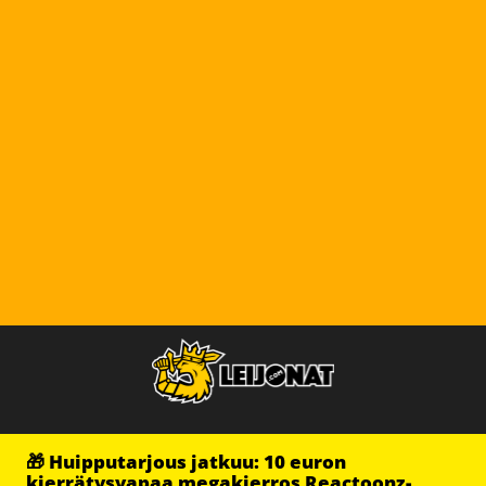
🎁 Huipputarjous jatkuu: 10 euron
kierrätysvapaa megakierros Reactoonz-