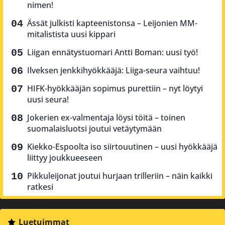
nimen!
Ässät julkisti kapteenistonsa – Leijonien MM-
mitalistista uusi kippari
Liigan ennätystuomari Antti Boman: uusi työ!
Ilveksen jenkkihyökkääjä: Liiga-seura vaihtuu!
HIFK-hyökkääjän sopimus purettiin – nyt löytyi
uusi seura!
Jokerien ex-valmentaja löysi töitä – toinen
suomalaisluotsi joutui vetäytymään
Kiekko-Espoolta iso siirtouutinen – uusi hyökkääjä
liittyy joukkueeseen
Pikkuleijonat joutui hurjaan trilleriin – näin kaikki
ratkesi
Luetuimmat