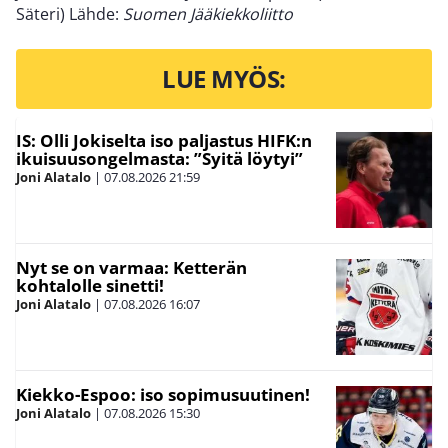
Säteri) Lähde:
Suomen Jääkiekkoliitto
LUE MYÖS:
IS: Olli Jokiselta iso paljastus HIFK:n
ikuisuusongelmasta: ”Syitä löytyi”
Joni Alatalo
|
07.08.2026
21:59
Nyt se on varmaa: Ketterän
kohtalolle sinetti!
Joni Alatalo
|
07.08.2026
16:07
Kiekko-Espoo: iso sopimusuutinen!
Joni Alatalo
|
07.08.2026
15:30