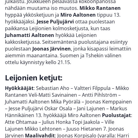
julkaistu. Joukkueen pelaavassa kokoonpanossa
nähdään muutama iso muutos.
Mikko Rantanen
hyppää ykkösketjuun ja
Miro Aaltonen
tippuu 13.
hyökkääjäksi.
Jesse Puljujärvi
ottaa puolestaan
paikkansa Leijionien kolmosketjusta, kun taas
Juhamatti Aaltonen
hyökkää Leijonien
kakkosketjussa. Seitsemäntenä puolustajana esiintyy
puolestaan
Joonas Järvinen
, jonka kisapassi leimattiin
aiemmin maanantaina. Suomen ja Tshekin välinen
ottelu käynnistyy kello 21.15.
Leijonien ketjut:
Hyökkääjät
: Sebastian Aho – Valtteri Filppula – Mikko
Rantanen Veli-Matti Savinainen – Antti Pihlström –
Juhamatti Aaltonen Mika Pyörälä – Joonas Kemppainen
– Jesse Puljujärvi Oskar Osala – Jani Lajunen – Markus
Hännikäinen 13. hyökkääjä Miro Aaltonen
Puolustajat
:
Atte Ohtamaa – Julius Honka Topi Jaakola – Ville
Lajunen Mikko Lehtonen – Juuso Hietanen 7. Joonas
Järvinen
Maalivahdit
: Joonas Korpisalo (varalla: Harri