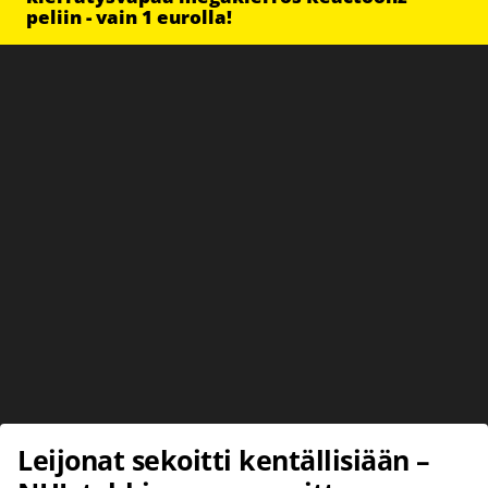
peliin - vain 1 eurolla!
Leijonat sekoitti kentällisiään –