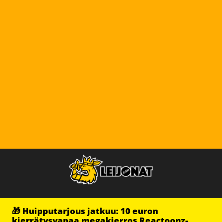
🎁 Huipputarjous jatkuu: 10 euron
kierrätysvapaa megakierros Reactoonz-