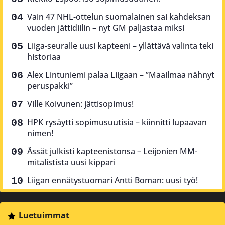
Vain 47 NHL-ottelun suomalainen sai kahdeksan
vuoden jättidiilin – nyt GM paljastaa miksi
Liiga-seuralle uusi kapteeni – yllättävä valinta teki
historiaa
Alex Lintuniemi palaa Liigaan – ”Maailmaa nähnyt
peruspakki”
Ville Koivunen: jättisopimus!
HPK rysäytti sopimusuutisia – kiinnitti lupaavan
nimen!
Ässät julkisti kapteenistonsa – Leijonien MM-
mitalistista uusi kippari
Liigan ennätystuomari Antti Boman: uusi työ!
Luetuimmat