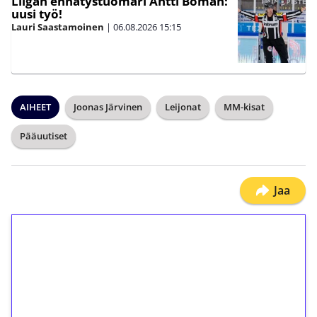
Liigan ennätystuomari Antti Boman:
uusi työ!
Lauri Saastamoinen
|
06.08.2026
15:15
AIHEET
Joonas Järvinen
Leijonat
MM-kisat
Pääuutiset
Jaa
1€ = 10€ arvosta
ilmaiskierroksia ilman
kierrätystä!