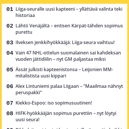
Liiga-seuralle uusi kapteeni – yllättävä valinta teki
historiaa
Lähtö Venäjältä – entisen Kärpät-tähden sopimus
purettu
Ilveksen jenkkihyökkääjä: Liiga-seura vaihtuu!
Vain 47 NHL-ottelun suomalainen sai kahdeksan
vuoden jättidiilin – nyt GM paljastaa miksi
Ässät julkisti kapteenistonsa – Leijonien MM-
mitalistista uusi kippari
Alex Lintuniemi palaa Liigaan – ”Maailmaa nähnyt
peruspakki”
Kiekko-Espoo: iso sopimusuutinen!
HIFK-hyökkääjän sopimus purettiin – nyt löytyi
uusi seura!