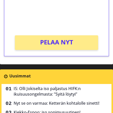
Talleta 1€
Saat heti 50 ilmaiskierrosta Tuohi 1000 -
peliin (arvo 0,20€ per kierros)!
Ei kierrätysvaatimusta!
PELAA NYT
Uusimmat
IS: Olli Jokiselta iso paljastus HIFK:n
ikuisuusongelmasta: ”Syitä löytyi”
Nyt se on varmaa: Ketterän kohtalolle sinetti!
Kiekko-Espoo: iso sopimusuutinen!