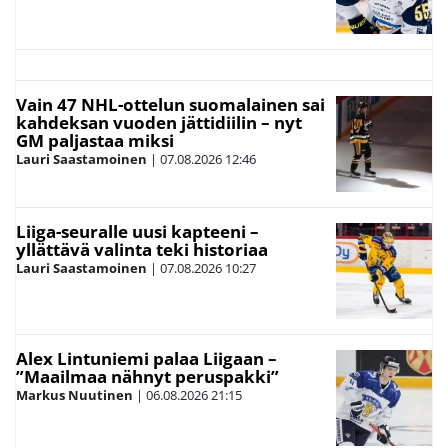
Vain 47 NHL-ottelun suomalainen sai
kahdeksan vuoden jättidiilin – nyt
GM paljastaa miksi
Lauri Saastamoinen
|
07.08.2026
12:46
Liiga-seuralle uusi kapteeni –
yllättävä valinta teki historiaa
Lauri Saastamoinen
|
07.08.2026
10:27
Alex Lintuniemi palaa Liigaan –
”Maailmaa nähnyt peruspakki”
Markus Nuutinen
|
06.08.2026
21:15