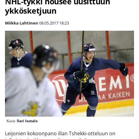
NHL-tykki nousee uusittuun
ykkösketjuun
Miikka Lahtinen
08.05.2017
18:23
Kuva:
Ilari Isotalo
Leijonien kokoonpano illan Tshekki-otteluun on