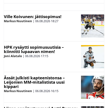
Ville Koivunen: jättisopimus!
Markus Nuutinen
|
06.08.2026
18:27
HPK rysäytti sopimusuutisia –
kiinnitti lupaavan nimen!
Joni Alatalo
|
06.08.2026
17:15
Ässät julkisti kapteenistonsa –
Leijonien MM-mitalistista uusi
kippari
Markus Nuutinen
|
06.08.2026
16:15