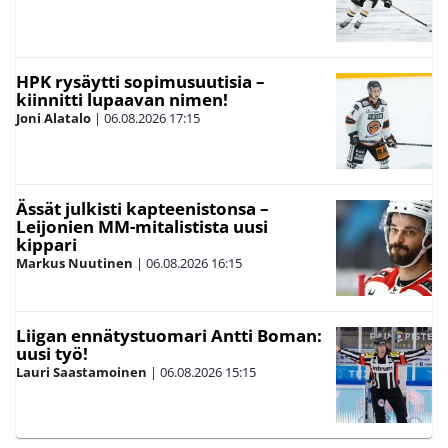
HPK rysäytti sopimusuutisia –
kiinnitti lupaavan nimen!
Joni Alatalo
|
06.08.2026
17:15
Ässät julkisti kapteenistonsa –
Leijonien MM-mitalistista uusi
kippari
Markus Nuutinen
|
06.08.2026
16:15
Liigan ennätystuomari Antti Boman:
uusi työ!
Lauri Saastamoinen
|
06.08.2026
15:15