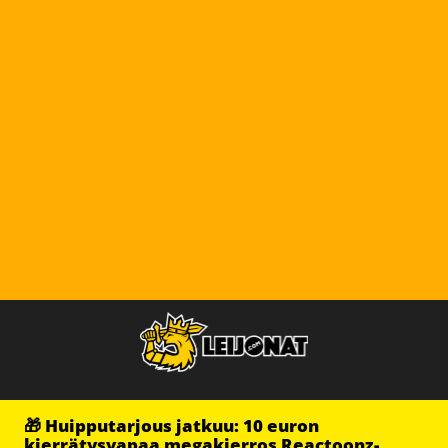
🎁 Huipputarjous jatkuu: 10 euron
kierrätysvapaa megakierros Reactoonz-