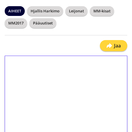
AIHEET
Hjallis Harkimo
Leijonat
MM-kisat
MM2017
Pääuutiset
Jaa
1€ = 10€ arvosta
ilmaiskierroksia ilman
kierrätystä!
Talleta 1€
Saat heti 50 ilmaiskierrosta Tuohi 1000 -
peliin (arvo 0,20€ per kierros)!
Ei kierrätysvaatimusta!