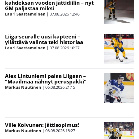
kahdeksan vuoden jättidiilin – nyt
GM paljastaa miksi
Lauri Saastamoinen
|
07.08.2026
12:46
Liiga-seuralle uusi kapteeni –
yllättävä valinta teki historiaa
Lauri Saastamoinen
|
07.08.2026
10:27
Alex Lintuniemi palaa Liigaan –
”Maailmaa nähnyt peruspakki”
Markus Nuutinen
|
06.08.2026
21:15
Ville Koivunen: jättisopimus!
Markus Nuutinen
|
06.08.2026
18:27