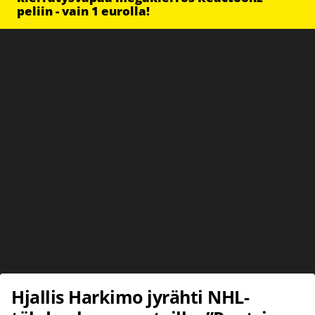
peliin - vain 1 eurolla!
Hjallis Harkimo jyrähti NHL-