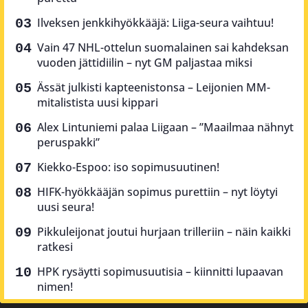
Ilveksen jenkkihyökkääjä: Liiga-seura vaihtuu!
Vain 47 NHL-ottelun suomalainen sai kahdeksan
vuoden jättidiilin – nyt GM paljastaa miksi
Ässät julkisti kapteenistonsa – Leijonien MM-
mitalistista uusi kippari
Alex Lintuniemi palaa Liigaan – ”Maailmaa nähnyt
peruspakki”
Kiekko-Espoo: iso sopimusuutinen!
HIFK-hyökkääjän sopimus purettiin – nyt löytyi
uusi seura!
Pikkuleijonat joutui hurjaan trilleriin – näin kaikki
ratkesi
HPK rysäytti sopimusuutisia – kiinnitti lupaavan
nimen!