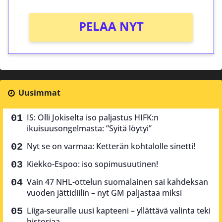
PELAA NYT
Uusimmat
IS: Olli Jokiselta iso paljastus HIFK:n
ikuisuusongelmasta: ”Syitä löytyi”
Nyt se on varmaa: Ketterän kohtalolle sinetti!
Kiekko-Espoo: iso sopimusuutinen!
Vain 47 NHL-ottelun suomalainen sai kahdeksan
vuoden jättidiilin – nyt GM paljastaa miksi
Liiga-seuralle uusi kapteeni – yllättävä valinta teki
historiaa