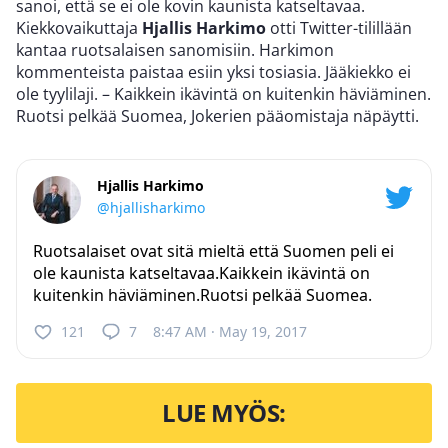
sanoi, että se ei ole kovin kaunista katseltavaa.
Kiekkovaikuttaja
Hjallis Harkimo
otti Twitter-tilillään
kantaa ruotsalaisen sanomisiin. Harkimon
kommenteista paistaa esiin yksi tosiasia. Jääkiekko ei
ole tyylilaji. – Kaikkein ikävintä on kuitenkin häviäminen.
Ruotsi pelkää Suomea, Jokerien pääomistaja näpäytti.
Hjallis Harkimo
@hjallisharkimo
Ruotsalaiset ovat sitä mieltä että Suomen peli ei
ole kaunista katseltavaa.Kaikkein ikävintä on
kuitenkin häviäminen.Ruotsi pelkää Suomea.
121
7
8:47 AM · May 19, 2017
LUE MYÖS: