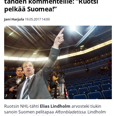
tähden kommenteille: ”Ruotsi
pelkää Suomea!”
Jani Harjula
19.05.2017
14:00
Ruotsin NHL-tähti
Elias Lindholm
arvosteki tiukin
sanoin Suomen pelitapaa
Aftonbladetissa
. Lindholm