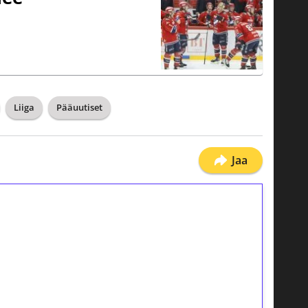
Liiga
Pääuutiset
Jaa
ilmaiskierroksia ilman
osta Tuohi 1000 -peliin (arvo 0,20€ per