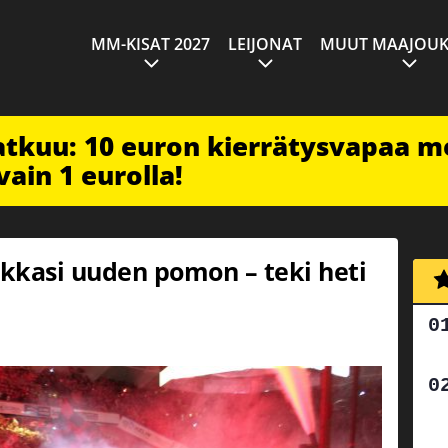
MM-KISAT 2027
LEIJONAT
MUUT MAAJOUK
jatkuu: 10 euron kierrätysvapaa m
vain 1 eurolla!
lkkasi uuden pomon – teki heti