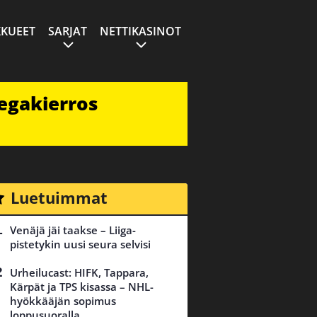
KUEET
SARJAT
NETTIKASINOT
egakierros
Luetuimmat
Venäjä jäi taakse – Liiga-
pistetykin uusi seura selvisi
Urheilucast: HIFK, Tappara,
Kärpät ja TPS kisassa – NHL-
hyökkääjän sopimus
loppusuoralla