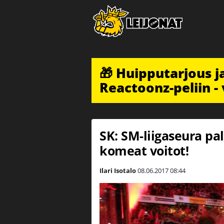
🎁 Huipputarjous 
Reactoonz-peliin - 
SK: SM-liigaseura pa
komeat voitot!
Ilari Isotalo
08.06.2017
08:44