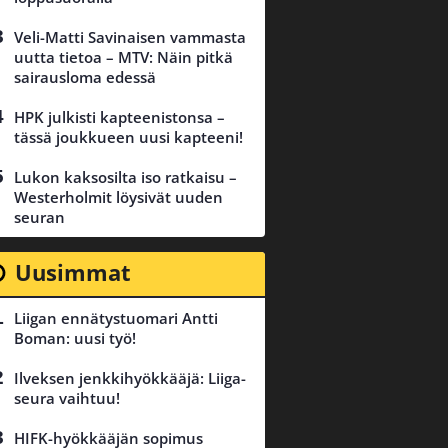
Veli-Matti Savinaisen vammasta
uutta tietoa – MTV: Näin pitkä
sairausloma edessä
HPK julkisti kapteenistonsa –
tässä joukkueen uusi kapteeni!
Lukon kaksosilta iso ratkaisu –
Westerholmit löysivät uuden
seuran
Uusimmat
Liigan ennätystuomari Antti
Boman: uusi työ!
Ilveksen jenkkihyökkääjä: Liiga-
seura vaihtuu!
HIFK-hyökkääjän sopimus