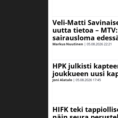
Veli-Matti Savina
uutta tietoa – MTV:
sairausloma edess
Markus Nuutinen
|
05.08.2026
22:21
HPK julkisti kaptee
joukkueen uusi kap
Joni Alatalo
|
05.08.2026
17:45
HIFK teki tappiolli
näin seura peruste