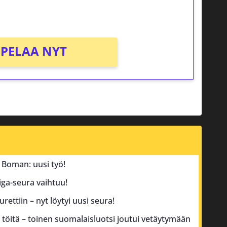
PELAA NYT
 Boman: uusi työ!
iga-seura vaihtuu!
ttiin – nyt löytyi uusi seura!
 töitä – toinen suomalaisluotsi joutui vetäytymään