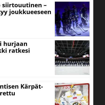
 siirtouutinen –
ttyy joukkueeseen
i hurjaan
kki ratkesi
ntisen Kärpät-
rettu