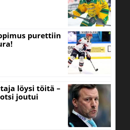
opimus purettiin
ura!
aja löysi töitä –
otsi joutui