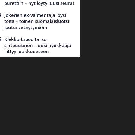
purettiin – nyt löytyi uusi seura!
Jokerien ex-valmentaja löysi
töitä – toinen suomalaisluotsi
joutui vetäytymään
Kiekko-Espoolta iso
siirtouutinen – uusi hyökkääjä
liittyy joukkueeseen