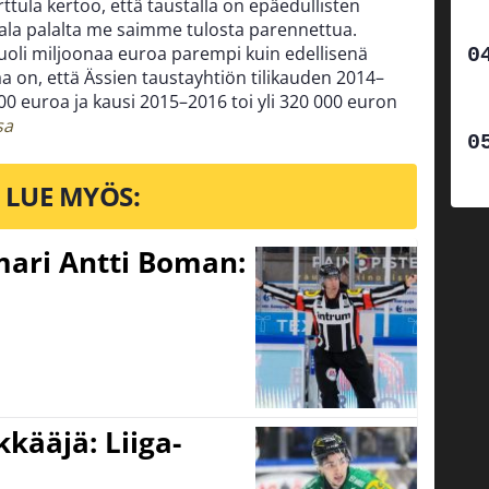
tula kertoo, että taustalla on epäedullisten
Pala palalta me saimme tulosta parennettua.
oli miljoonaa euroa parempi kuin edellisenä
a on, että Ässien taustayhtiön tilikauden 2014–
000 euroa ja kausi 2015–2016 toi yli 320 000 euron
sa
LUE MYÖS:
mari Antti Boman:
kääjä: Liiga-