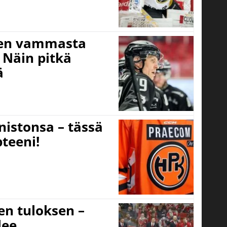
isen vammasta
 Näin pitkä
ä
nistonsa – tässä
teeni!
sen tuloksen –
lee