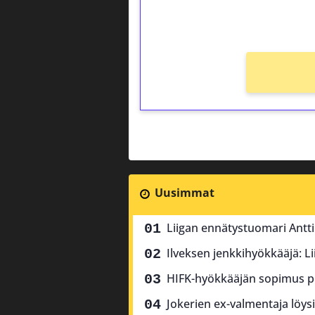
Ei kierrätysvaatimusta!
Uusimmat
Liigan ennätystuomari Antti
Ilveksen jenkkihyökkääjä: Li
HIFK-hyökkääjän sopimus pure
Jokerien ex-valmentaja löysi