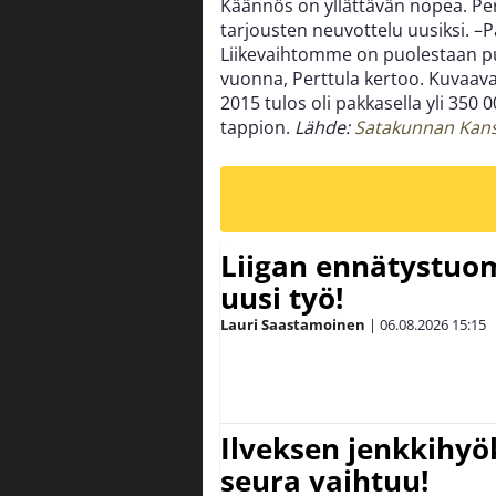
Käännös on yllättävän nopea. Pert
tarjousten neuvottelu uusiksi. –
Liikevaihtomme on puolestaan pu
vuonna, Perttula kertoo. Kuvaava
2015 tulos oli pakkasella yli 350 
tappion.
Lähde:
Satakunnan Kan
Liigan ennätystuo
uusi työ!
Lauri Saastamoinen
|
06.08.2026
15:15
Ilveksen jenkkihyök
seura vaihtuu!