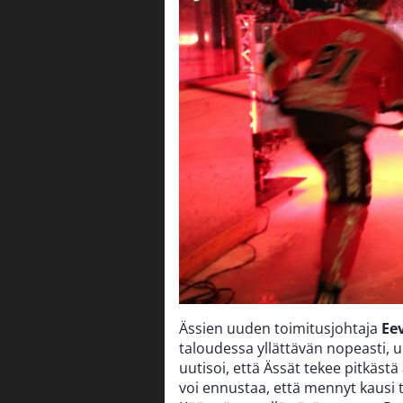
Ässien uuden toimitusjohtaja
Ee
taloudessa yllättävän nopeasti, u
uutisoi, että Ässät tekee pitkästä
voi ennustaa, että mennyt kausi 