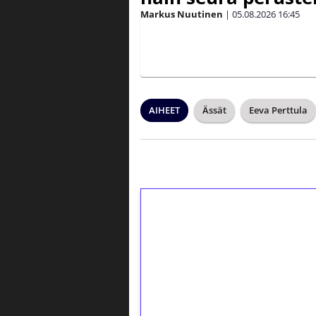
Markus Nuutinen
|
05.08.2026
16:45
AIHEET
Ässät
Eeva Perttula
1€ = 10€ arvosta 
kierrätystä!
Talleta 1€
Saat heti 50 ilmaiskierr
kierros)!