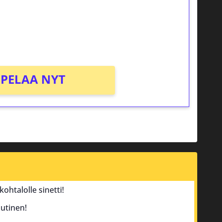
osta Tuohi 1000 -peliin (arvo 0,20€ per
PELAA NYT
ohtalolle sinetti!
utinen!