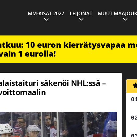
MM-KISAT 2027
LEIJONAT
MUUT MAAJOUK
jatkuu: 10 euron kierrätysvapaa m
vain 1 eurolla!
aistaituri säkenöi NHL:ssä –
voittomaalin