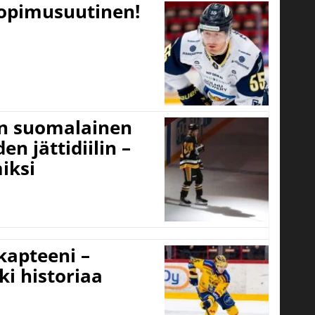
sopimusuutinen!
un suomalainen
n jättidiilin –
iksi
 kapteeni –
ki historiaa