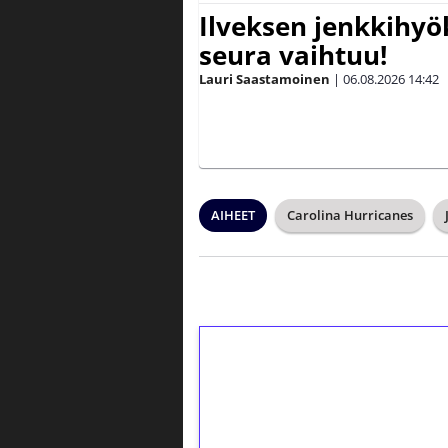
Ilveksen jenkkihyök
seura vaihtuu!
Lauri Saastamoinen
|
06.08.2026
14:42
AIHEET
Carolina Hurricanes
1€ = 10€ arvosta 
kierrätystä!
Talleta 1€