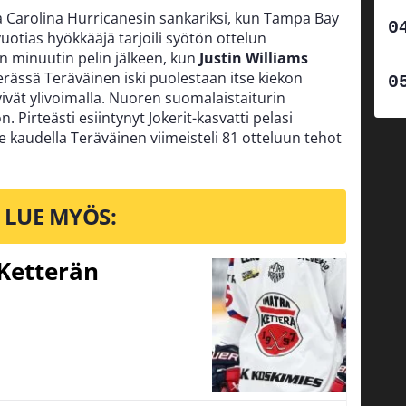
na Carolina Hurricanesin sankariksi, kun Tampa Bay
vuotias hyökkääjä tarjoili syötön ottelun
 minuutin pelin jälkeen, kun
Justin Williams
erässä Teräväinen iski puolestaan itse kiekon
vät ylivoimalla. Nuoren suomalaistaiturin
. Pirteästi esiintynyt Jokerit-kasvatti pelasi
 kaudella Teräväinen viimeisteli 81 otteluun tehot
LUE MYÖS:
Ketterän