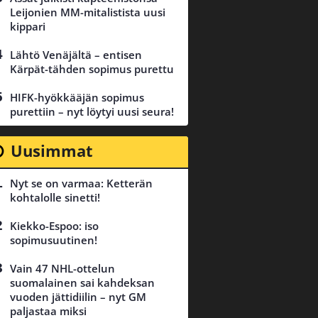
Leijonien MM-mitalistista uusi
kippari
Lähtö Venäjältä – entisen
Kärpät-tähden sopimus purettu
HIFK-hyökkääjän sopimus
purettiin – nyt löytyi uusi seura!
Uusimmat
Nyt se on varmaa: Ketterän
kohtalolle sinetti!
Kiekko-Espoo: iso
sopimusuutinen!
Vain 47 NHL-ottelun
suomalainen sai kahdeksan
vuoden jättidiilin – nyt GM
paljastaa miksi