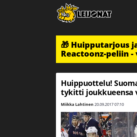
🎁 Huipputarjous 
Reactoonz-peliin - 
Huippuottelu! Suomal
tykitti joukkueensa 
Miikka Lahtinen
20.09.2017
07:10