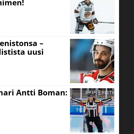
 nimen!
eenistonsa –
istista uusi
mari Antti Boman: