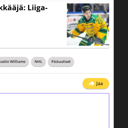
kääjä: Liiga-
Justin Williams
NHL
Pääuutiset
Jaa
ilmaiskierroksia ilman