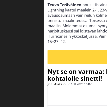
Teuvo Teräväinen
nousi tiistai
Lightning kaatui maalein 2-1. 23-
avausosumaan vain reilun kolmen
onnistui maalinteossa. Toisessa 
maaliin. Molemmat osumat syntyi
harjoituskausi sai loistavan lähdön
Hurricanesin ykkösketjussa. Viime
15+27=42.
Nyt se on varmaa: 
kohtalolle sinetti!
Joni Alatalo
|
07.08.2026
16:07