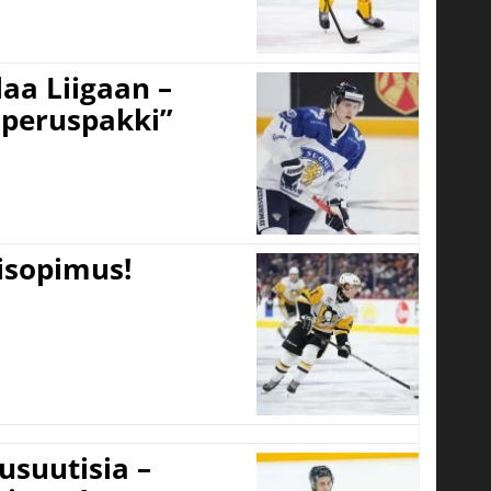
aa Liigaan –
peruspakki”
tisopimus!
usuutisia –