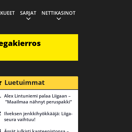
KUEET
SARJAT
NETTIKASINOT
egakierros
Luetuimmat
Alex Lintuniemi palaa Liigaan –
”Maailmaa nähnyt peruspakki”
Ilveksen jenkkihyökkääjä: Liiga-
seura vaihtuu!
Ässät julkisti kapteenistonsa –