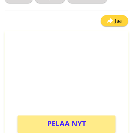
Jaa
1€ = 10€ arvosta
ilmaiskierroksia ilman
kierrätystä!
Talleta 1€
Saat heti 50 ilmaiskierrosta Tuohi 1000 -
peliin (arvo 0,20€ per kierros)!
Ei kierrätysvaatimusta!
PELAA NYT