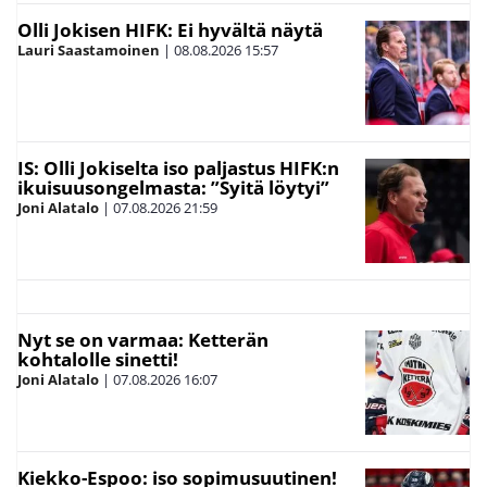
Olli Jokisen HIFK: Ei hyvältä näytä
Lauri Saastamoinen
|
08.08.2026
15:57
IS: Olli Jokiselta iso paljastus HIFK:n
ikuisuusongelmasta: ”Syitä löytyi”
Joni Alatalo
|
07.08.2026
21:59
Nyt se on varmaa: Ketterän
kohtalolle sinetti!
Joni Alatalo
|
07.08.2026
16:07
Kiekko-Espoo: iso sopimusuutinen!