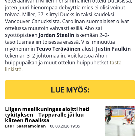
veteraanivahti Millerin ensimmäinen ottelu Ducksissa,
joten juuri hienompaa debyyttiä mies ei olisi voinut
toivoa. Miller, 37, siirtyi Ducksiin täksi kaudeksi
Vancouver Canucksista. Carolinan suomalaiset olivat
ottelussa muutoin vahvasti esillä. Aho sai
syöttöpisteen
Jordan Staalin
iskemään 2–2-
tasoitusmaaliin toisessa erässä. Viisi minuuttia
myöhemmin
Teuvo Teräväinen
alusti
Justin Faulkin
tekemän 3–2-johtomaalin. Voit katsoa Ahon
huippupaikan ja muut ottelun huippuhetket
tästä
linkistä.
LUE MYÖS:
Liigan maalikuningas aloitti heti
tykityksen – Tapparalle jäi luu
käteen finaalissa
Lauri Saastamoinen
|
08.08.2026
19:35