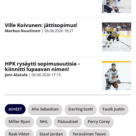
Ville Koivunen: jättisopimus!
Markus Nuutinen
|
06.08.2026
18:27
HPK rysäytti sopimusuutisia –
kiinnitti lupaavan nimen!
Joni Alatalo
|
06.08.2026
17:15
AIHEET
Aho Sebastian
Darling Scott
Faulk Justin
Miller Ryan
NHL
Pääuutiset
Perry Corey
Rask Viktor
Staal Jordan
Teräväinen Teuvo