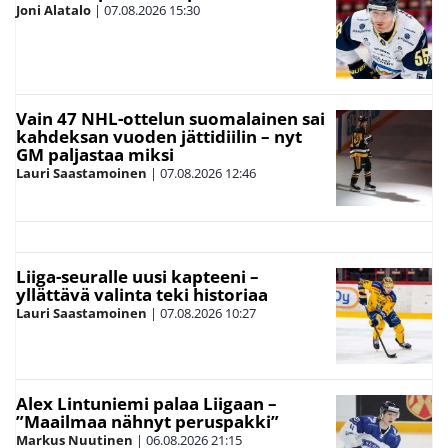
Joni Alatalo
|
07.08.2026
15:30
Vain 47 NHL-ottelun suomalainen sai
kahdeksan vuoden jättidiilin – nyt
GM paljastaa miksi
Lauri Saastamoinen
|
07.08.2026
12:46
Liiga-seuralle uusi kapteeni –
yllättävä valinta teki historiaa
Lauri Saastamoinen
|
07.08.2026
10:27
Alex Lintuniemi palaa Liigaan –
”Maailmaa nähnyt peruspakki”
Markus Nuutinen
|
06.08.2026
21:15