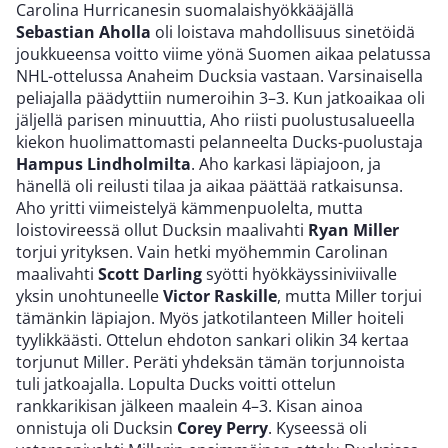
Carolina Hurricanesin suomalaishyökkääjällä
Sebastian Aholla
oli loistava mahdollisuus sinetöidä
joukkueensa voitto viime yönä Suomen aikaa pelatussa
NHL-ottelussa Anaheim Ducksia vastaan. Varsinaisella
peliajalla päädyttiin numeroihin 3–3. Kun jatkoaikaa oli
jäljellä parisen minuuttia, Aho riisti puolustusalueella
kiekon huolimattomasti pelanneelta Ducks-puolustaja
Hampus Lindholmilta
. Aho karkasi läpiajoon, ja
hänellä oli reilusti tilaa ja aikaa päättää ratkaisunsa.
Aho yritti viimeistelyä kämmenpuolelta, mutta
loistovireessä ollut Ducksin maalivahti
Ryan Miller
torjui yrityksen. Vain hetki myöhemmin Carolinan
maalivahti
Scott Darling
syötti hyökkäyssiniviivalle
yksin unohtuneelle
Victor Raskille
, mutta Miller torjui
tämänkin läpiajon. Myös jatkotilanteen Miller hoiteli
tyylikkäästi. Ottelun ehdoton sankari olikin 34 kertaa
torjunut Miller. Peräti yhdeksän tämän torjunnoista
tuli jatkoajalla. Lopulta Ducks voitti ottelun
rankkarikisan jälkeen maalein 4–3. Kisan ainoa
onnistuja oli Ducksin
Corey Perry
. Kyseessä oli