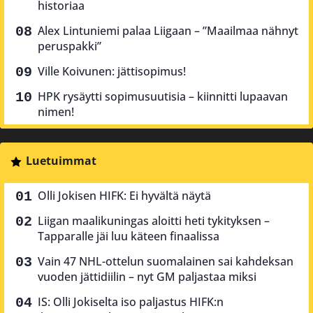
historiaa
Alex Lintuniemi palaa Liigaan – ”Maailmaa nähnyt
peruspakki”
Ville Koivunen: jättisopimus!
HPK rysäytti sopimusuutisia – kiinnitti lupaavan
nimen!
Luetuimmat
Olli Jokisen HIFK: Ei hyvältä näytä
Liigan maalikuningas aloitti heti tykityksen –
Tapparalle jäi luu käteen finaalissa
Vain 47 NHL-ottelun suomalainen sai kahdeksan
vuoden jättidiilin – nyt GM paljastaa miksi
IS: Olli Jokiselta iso paljastus HIFK:n