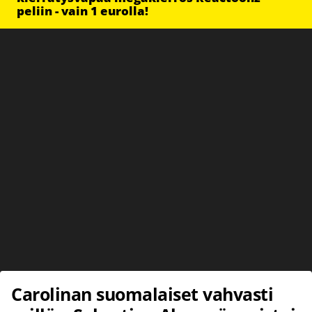
peliin - vain 1 eurolla!
Carolinan suomalaiset vahvasti