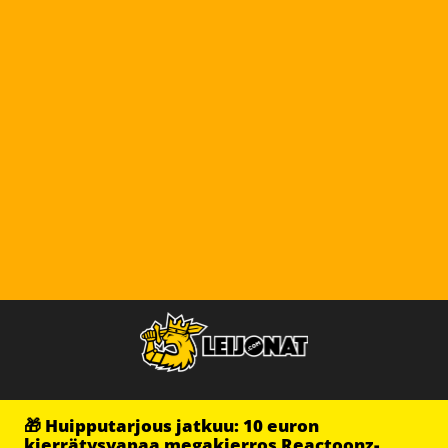
🎁 Huipputarjous jatkuu: 10 euron
kierrätysvapaa megakierros Reactoonz-