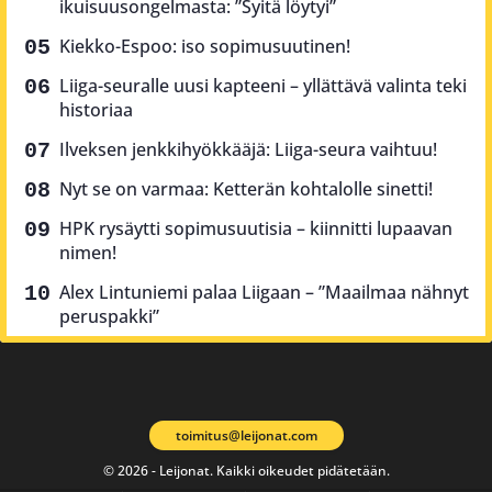
ikuisuusongelmasta: ”Syitä löytyi”
Kiekko-Espoo: iso sopimusuutinen!
Liiga-seuralle uusi kapteeni – yllättävä valinta teki
historiaa
Ilveksen jenkkihyökkääjä: Liiga-seura vaihtuu!
Nyt se on varmaa: Ketterän kohtalolle sinetti!
HPK rysäytti sopimusuutisia – kiinnitti lupaavan
nimen!
Alex Lintuniemi palaa Liigaan – ”Maailmaa nähnyt
peruspakki”
toimitus@leijonat.com
© 2026 - Leijonat. Kaikki oikeudet pidätetään.