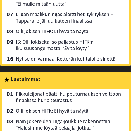
”Ei mulle mitään uutta”
Liigan maalikuningas aloitti heti tykityksen –
Tapparalle jäi luu käteen finaalissa
Olli Jokisen HIFK: Ei hyvältä näytä
IS: Olli Jokiselta iso paljastus HIFK:n
ikuisuusongelmasta: ”Syitä löytyi”
Nyt se on varmaa: Ketterän kohtalolle sinetti!
Luetuimmat
Pikkuleijonat päätti huipputurnauksen voittoon –
finaalissa hurja teurastus
Olli Jokisen HIFK: Ei hyvältä näytä
Näin Jokereiden Liiga-joukkue rakennettiin:
”Halusimme löytää pelaajia, jotka…”