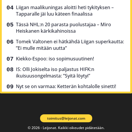
Liigan maalikuningas aloitti heti tykityksen –
Tapparalle jäi luu käteen finaalissa
Tässä NHL:n 20 parasta puolustajaa – Miro
Heiskanen kärkikahinoissa
Tomek Valtonen ei hätkähdä Liigan superkautta:
”Ei mulle mitään uutta”
Kiekko-Espoo: iso sopimusuutinen!
IS: Olli Jokiselta iso paljastus HIFK:n
ikuisuusongelmasta: ”Syitä löytyi”
Nyt se on varmaa: Ketterän kohtalolle sinetti!
toimitus@leijonat.com
© 2026 - Leijonat. Kaikki oikeudet pidätetään.