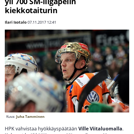
yli 700 SM-liigapelin
kiekkotaiturin
Ilari Isotalo
07.11.2017
12:41
Kuva:
Juha Tamminen
HPK vahvistaa hyökkäyspäätään
Ville Viitaluomalla
.