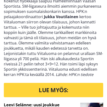
Kokenut hyökkääjä saapuu Hämeenlinnaan Vaasan
Sportista. SM-liigaseura ilmoitti aiemmin purkaneensa
sopimuksen suomalaiskonkarin kanssa. HPK:n
pelaajakoordinaattori
Jukka Voutilainen
kertoo
Viitaluoman siirron olevan tilaisuus, johon kannatti
tarttua. – Ville tuo johtajuutta ja kokemusta niin
koppiin kuin jäälle. Olemme tarkkailleet markkinoita
vahvasti ja tämä oli tilaisuus, johon meidän on hyvä
tarttua. Olemme valmiita vahvistamaan edelleen
joukkuetta, mikäli kauden edetessä tarvetta on.
Leijonistakin tuttu Viitaluoma on pelannut urallaan SM-
liigassa yli 700 peliä. Hän iski alkukaudesta Sportin
riveissä 21 peliin tehot 3+9=12. Hän toimi läpi syksyn
Sportin ykkössentterinä. Viitaluoma edusti edellisen
kerran HPK:ta keväällä 2014.
Lähde: HPK:n tiedote
LUE MYÖS:
Leevi Selänne: uusi joukkue