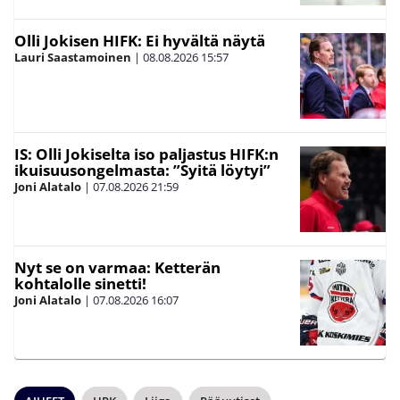
Olli Jokisen HIFK: Ei hyvältä näytä
Lauri Saastamoinen
|
08.08.2026
15:57
IS: Olli Jokiselta iso paljastus HIFK:n
ikuisuusongelmasta: ”Syitä löytyi”
Joni Alatalo
|
07.08.2026
21:59
Nyt se on varmaa: Ketterän
kohtalolle sinetti!
Joni Alatalo
|
07.08.2026
16:07