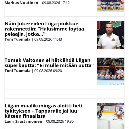
Markus Nuutinen
|
09.08.2026
17:12
Näin Jokereiden Liiga-joukkue
rakennettiin: ”Halusimme löytää
pelaajia, jotka…”
Toni Tuomala
|
09.08.2026
11:43
Tomek Valtonen ei hätkähdä Liigan
superkautta: ”Ei mulle mitään uutta”
Toni Tuomala
|
09.08.2026
09:20
Liigan maalikuningas aloitti heti
tykityksen – Tapparalle jäi luu
käteen finaalissa
Lauri Saastamoinen
|
08.08.2026
19:35