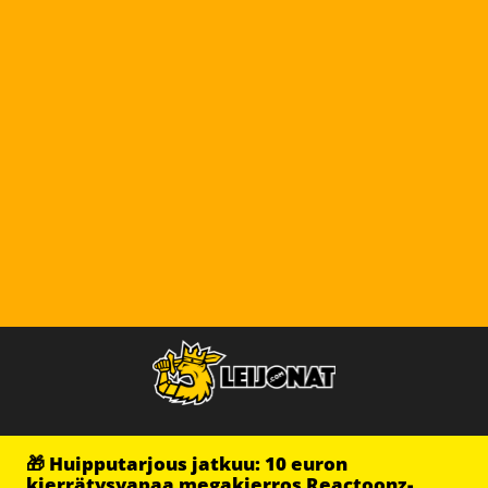
🎁 Huipputarjous jatkuu: 10 euron
kierrätysvapaa megakierros Reactoonz-