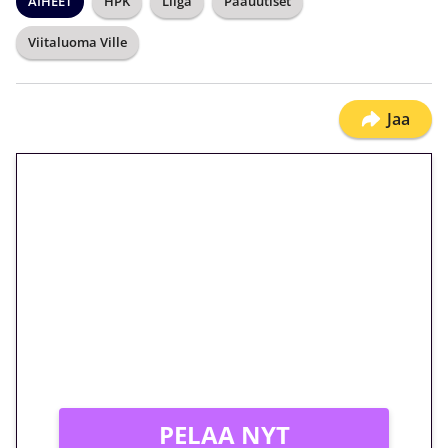
AIHEET
HPK
Liiga
Pääuutiset
Viitaluoma Ville
Jaa
🎁 Huipputarjous jatkuu: 10
euron kierrätysvapaa
megakierros Reactoonz-
peliin – vain 1 eurolla!
Peli: Reactoonz
Vain uusille asiakkaille!
PELAA NYT