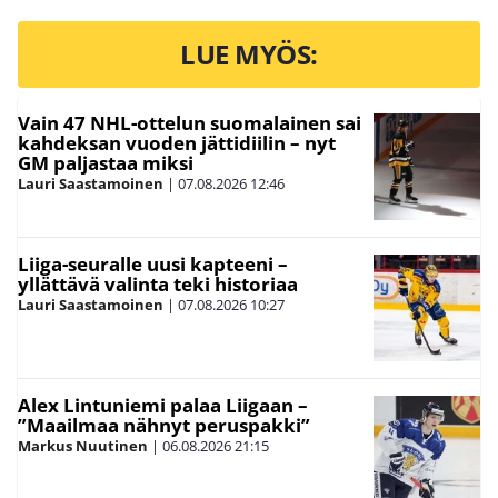
LUE MYÖS:
Vain 47 NHL-ottelun suomalainen sai
kahdeksan vuoden jättidiilin – nyt
GM paljastaa miksi
Lauri Saastamoinen
|
07.08.2026
12:46
Liiga-seuralle uusi kapteeni –
yllättävä valinta teki historiaa
Lauri Saastamoinen
|
07.08.2026
10:27
Alex Lintuniemi palaa Liigaan –
”Maailmaa nähnyt peruspakki”
Markus Nuutinen
|
06.08.2026
21:15