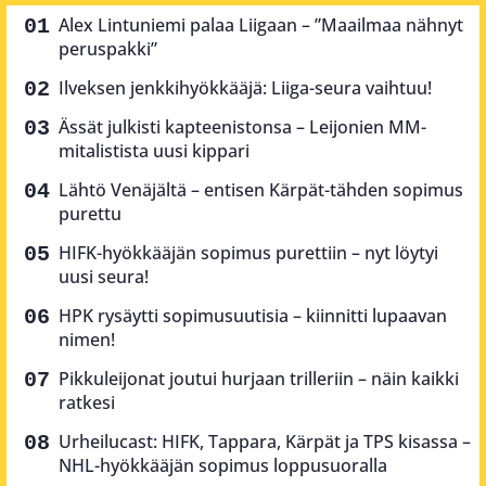
Alex Lintuniemi palaa Liigaan – ”Maailmaa nähnyt
peruspakki”
Ilveksen jenkkihyökkääjä: Liiga-seura vaihtuu!
Ässät julkisti kapteenistonsa – Leijonien MM-
mitalistista uusi kippari
Lähtö Venäjältä – entisen Kärpät-tähden sopimus
purettu
HIFK-hyökkääjän sopimus purettiin – nyt löytyi
uusi seura!
HPK rysäytti sopimusuutisia – kiinnitti lupaavan
nimen!
Pikkuleijonat joutui hurjaan trilleriin – näin kaikki
ratkesi
Urheilucast: HIFK, Tappara, Kärpät ja TPS kisassa –
NHL-hyökkääjän sopimus loppusuoralla