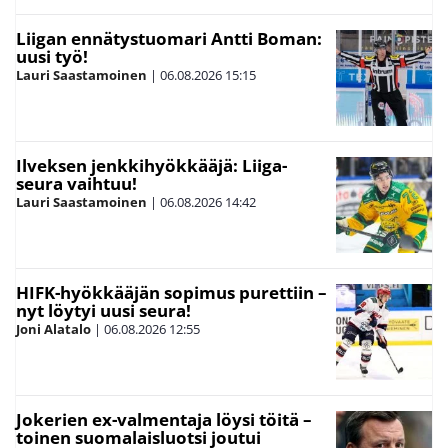
Liigan ennätystuomari Antti Boman:
uusi työ!
Lauri Saastamoinen
|
06.08.2026
15:15
Ilveksen jenkkihyökkääjä: Liiga-
seura vaihtuu!
Lauri Saastamoinen
|
06.08.2026
14:42
HIFK-hyökkääjän sopimus purettiin –
nyt löytyi uusi seura!
Joni Alatalo
|
06.08.2026
12:55
Jokerien ex-valmentaja löysi töitä –
toinen suomalaisluotsi joutui