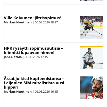
Ville Koivunen: jättisopimus!
Markus Nuutinen
|
06.08.2026
18:27
HPK rysäytti sopimusuutisia –
kiinnitti lupaavan nimen!
Joni Alatalo
|
06.08.2026
17:15
Ässät julkisti kapteenistonsa –
Leijonien MM-mitalistista uusi
kippari
Markus Nuutinen
|
06.08.2026
16:15