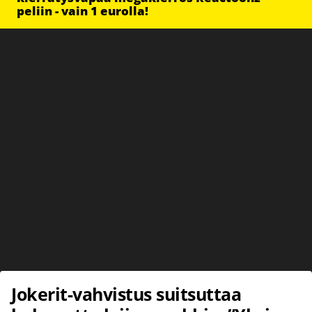
peliin - vain 1 eurolla!
Jokerit-vahvistus suitsuttaa