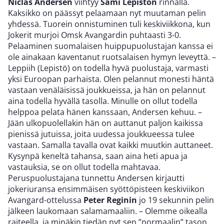
Niclas Andersen
viihtyy
Sami Lepistön
rinnalla.
Kaksikko on päässyt pelaamaan nyt muutaman pelin
yhdessä. Tuorein onnistuminen tuli keskiviikkona, kun
Jokerit murjoi Omsk Avangardin puhtaasti 3-0.
Pelaaminen suomalaisen huippupuolustajan kanssa ei
ole ainakaan kaventanut ruotsalaisen hymyn leveyttä. –
Leppiih (Lepistö) on todella hyvä puolustaja, varmasti
yksi Euroopan parhaista. Olen pelannut monesti häntä
vastaan venäläisissä joukkueissa, ja hän on pelannut
aina todella hyvällä tasolla. Minulle on ollut todella
helppoa pelata hänen kanssaan, Andersen kehuu. –
Jään ulkopuolellakin hän on auttanut paljon kaikissa
pienissä jutuissa, joita uudessa joukkueessa tulee
vastaan. Samalla tavalla ovat kaikki muutkin auttaneet.
Kysynpä keneltä tahansa, saan aina heti apua ja
vastauksia, se on ollut todella mahtavaa.
Peruspuolustajana tunnettu Andersen kirjautti
jokeriuransa ensimmäisen syöttöpisteen keskiviikon
Avangard-ottelussa
Peter Reginin
jo 19 sekunnin pelin
jälkeen laukomaan salamamaaliin. – Olemme oikealla
raiteella, ja minäkin tiedän nyt sen ”normaalin” tason,