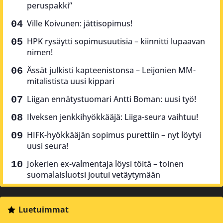
peruspakki”
Ville Koivunen: jättisopimus!
HPK rysäytti sopimusuutisia – kiinnitti lupaavan
nimen!
Ässät julkisti kapteenistonsa – Leijonien MM-
mitalistista uusi kippari
Liigan ennätystuomari Antti Boman: uusi työ!
Ilveksen jenkkihyökkääjä: Liiga-seura vaihtuu!
HIFK-hyökkääjän sopimus purettiin – nyt löytyi
uusi seura!
Jokerien ex-valmentaja löysi töitä – toinen
suomalaisluotsi joutui vetäytymään
Luetuimmat