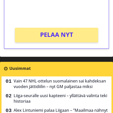
Saat heti 50 ilmaiskierrosta Tuohi 1000 -
peliin (arvo 0,20€ per kierros)!
Ei kierrätysvaatimusta!
PELAA NYT
Uusimmat
Vain 47 NHL-ottelun suomalainen sai kahdeksan
vuoden jättidiilin – nyt GM paljastaa miksi
Liiga-seuralle uusi kapteeni – yllättävä valinta teki
historiaa
Alex Lintuniemi palaa Liigaan – ”Maailmaa nähnyt