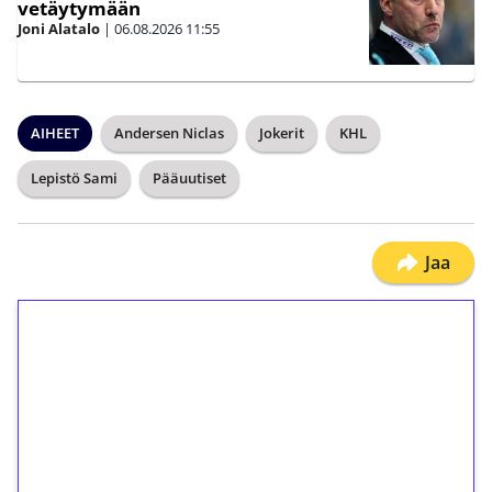
vetäytymään
Joni Alatalo
|
06.08.2026
11:55
AIHEET
Andersen Niclas
Jokerit
KHL
Lepistö Sami
Pääuutiset
Jaa
1€ = 10€ arvosta
ilmaiskierroksia ilman
kierrätystä!
Talleta 1€