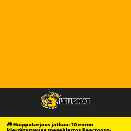
🎁 Huipputarjous jatkuu: 10 euron
kierrätysvapaa megakierros Reactoonz-