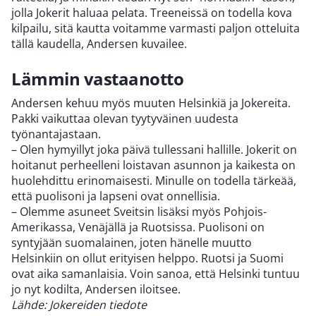
jolla Jokerit haluaa pelata. Treeneissä on todella kova
kilpailu, sitä kautta voitamme varmasti paljon otteluita
tällä kaudella, Andersen kuvailee.
Lämmin vastaanotto
Andersen kehuu myös muuten Helsinkiä ja Jokereita.
Pakki vaikuttaa olevan tyytyväinen uudesta
työnantajastaan.
– Olen hymyillyt joka päivä tullessani hallille. Jokerit on
hoitanut perheelleni loistavan asunnon ja kaikesta on
huolehdittu erinomaisesti. Minulle on todella tärkeää,
että puolisoni ja lapseni ovat onnellisia.
– Olemme asuneet Sveitsin lisäksi myös Pohjois-
Amerikassa, Venäjällä ja Ruotsissa. Puolisoni on
syntyjään suomalainen, joten hänelle muutto
Helsinkiin on ollut erityisen helppo. Ruotsi ja Suomi
ovat aika samanlaisia. Voin sanoa, että Helsinki tuntuu
jo nyt kodilta, Andersen iloitsee.
Lähde: Jokereiden tiedote