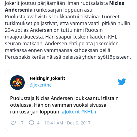
Jokerit joutuu pärjäämään ilman ruotsalaista
Niclas
Andersenia
runkosarjan loppuun asti.
Puolustajavahvistus loukkaantui tiistaina. Tuoreet
tutkimukset paljastivat, että vamma vaatii pitkän huilin.
29-vuotias Andersen on tuttu nimi Ruotsin
maajoukkueesta. Hän saapui kesken kauden KHL-
seuran matkaan. Andersen ehti pelata Jokereiden
matkassa ennen vammaansa kahdeksan peliä.
Peruspakki keräsi näissä peleissä yhden syöttöpisteen.
Helsingin Jokerit
@jokerithc
Puolustaja Niclas Andersen loukkaantui tiistain
ottelussa. Hän on vamman vuoksi sivussa
runkosarjan loppuun.
#Jokerit
#KHLfi
17
4
10:41 AM · Dec 9, 2017