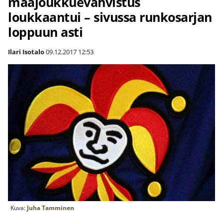
maajoukkuevahvistus
loukkaantui – sivussa runkosarjan
loppuun asti
Ilari Isotalo
09.12.2017
12:53
Kuva:
Juha Tamminen