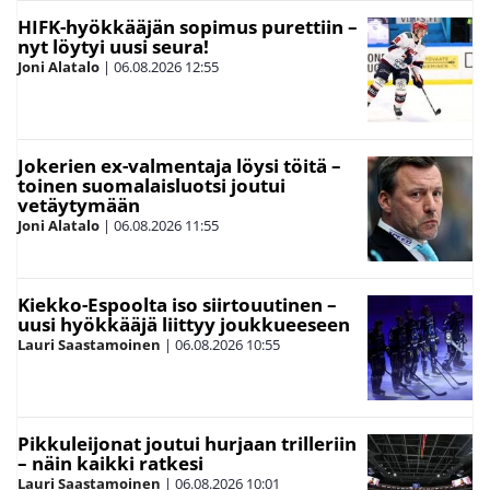
HIFK-hyökkääjän sopimus purettiin –
nyt löytyi uusi seura!
Joni Alatalo
|
06.08.2026
12:55
Jokerien ex-valmentaja löysi töitä –
toinen suomalaisluotsi joutui
vetäytymään
Joni Alatalo
|
06.08.2026
11:55
Kiekko-Espoolta iso siirtouutinen –
uusi hyökkääjä liittyy joukkueeseen
Lauri Saastamoinen
|
06.08.2026
10:55
Pikkuleijonat joutui hurjaan trilleriin
– näin kaikki ratkesi
Lauri Saastamoinen
|
06.08.2026
10:01