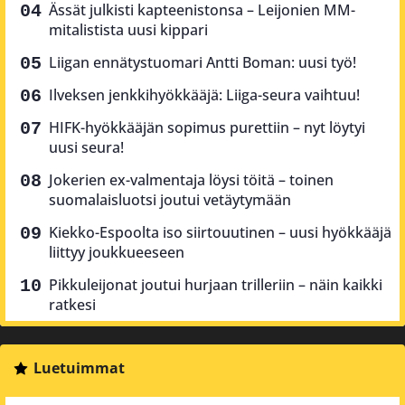
Ässät julkisti kapteenistonsa – Leijonien MM-
mitalistista uusi kippari
Liigan ennätystuomari Antti Boman: uusi työ!
Ilveksen jenkkihyökkääjä: Liiga-seura vaihtuu!
HIFK-hyökkääjän sopimus purettiin – nyt löytyi
uusi seura!
Jokerien ex-valmentaja löysi töitä – toinen
suomalaisluotsi joutui vetäytymään
Kiekko-Espoolta iso siirtouutinen – uusi hyökkääjä
liittyy joukkueeseen
Pikkuleijonat joutui hurjaan trilleriin – näin kaikki
ratkesi
Luetuimmat