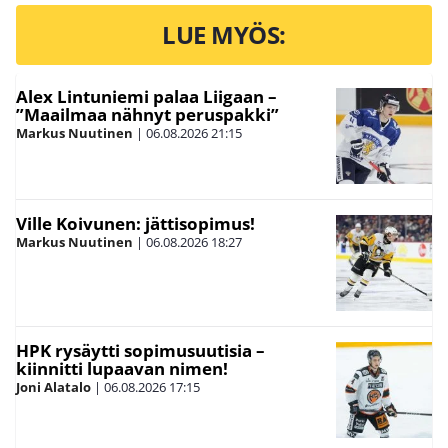
LUE MYÖS:
Alex Lintuniemi palaa Liigaan –
”Maailmaa nähnyt peruspakki”
Markus Nuutinen
|
06.08.2026
21:15
Ville Koivunen: jättisopimus!
Markus Nuutinen
|
06.08.2026
18:27
HPK rysäytti sopimusuutisia –
kiinnitti lupaavan nimen!
Joni Alatalo
|
06.08.2026
17:15