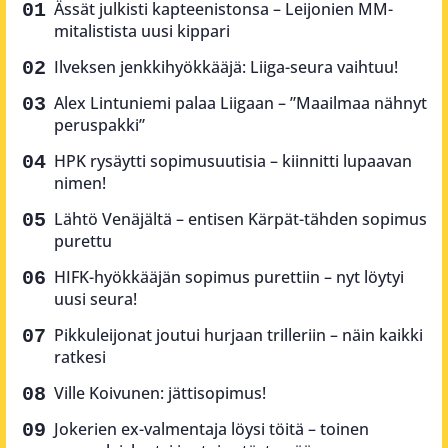
Ässät julkisti kapteenistonsa – Leijonien MM-
mitalistista uusi kippari
Ilveksen jenkkihyökkääjä: Liiga-seura vaihtuu!
Alex Lintuniemi palaa Liigaan – ”Maailmaa nähnyt
peruspakki”
HPK rysäytti sopimusuutisia – kiinnitti lupaavan
nimen!
Lähtö Venäjältä – entisen Kärpät-tähden sopimus
purettu
HIFK-hyökkääjän sopimus purettiin – nyt löytyi
uusi seura!
Pikkuleijonat joutui hurjaan trilleriin – näin kaikki
ratkesi
Ville Koivunen: jättisopimus!
Jokerien ex-valmentaja löysi töitä – toinen