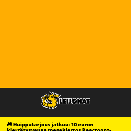
🎁 Huipputarjous jatkuu: 10 euron
kierrätysvapaa megakierros Reactoonz-