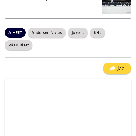
AIHEET
Andersen Niclas
Jokerit
KHL
Pääuutiset
Jaa
1€ = 10€ arvosta
ilmaiskierroksia ilman
kierrätystä!
Talleta 1€
Saat heti 50 ilmaiskierrosta Tuohi 1000 -