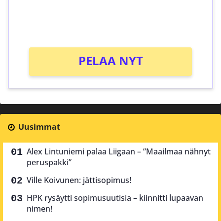
peliin (arvo 0,20€ per kierros)!
Ei kierrätysvaatimusta!
PELAA NYT
Uusimmat
Alex Lintuniemi palaa Liigaan – ”Maailmaa nähnyt
peruspakki”
Ville Koivunen: jättisopimus!
HPK rysäytti sopimusuutisia – kiinnitti lupaavan
nimen!