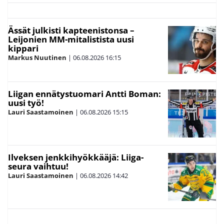
Ässät julkisti kapteenistonsa –
Leijonien MM-mitalistista uusi
kippari
Markus Nuutinen
|
06.08.2026
16:15
Liigan ennätystuomari Antti Boman:
uusi työ!
Lauri Saastamoinen
|
06.08.2026
15:15
Ilveksen jenkkihyökkääjä: Liiga-
seura vaihtuu!
Lauri Saastamoinen
|
06.08.2026
14:42