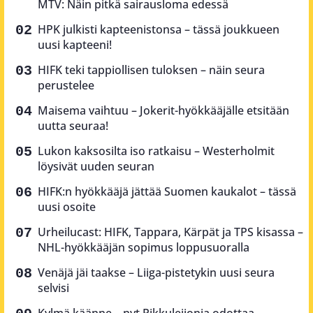
MTV: Näin pitkä sairausloma edessä
HPK julkisti kapteenistonsa – tässä joukkueen
uusi kapteeni!
HIFK teki tappiollisen tuloksen – näin seura
perustelee
Maisema vaihtuu – Jokerit-hyökkääjälle etsitään
uutta seuraa!
Lukon kaksosilta iso ratkaisu – Westerholmit
löysivät uuden seuran
HIFK:n hyökkääjä jättää Suomen kaukalot – tässä
uusi osoite
Urheilucast: HIFK, Tappara, Kärpät ja TPS kisassa –
NHL-hyökkääjän sopimus loppusuoralla
Venäjä jäi taakse – Liiga-pistetykin uusi seura
selvisi
Kylmä käänne – nyt Pikkuleijonia odottaa