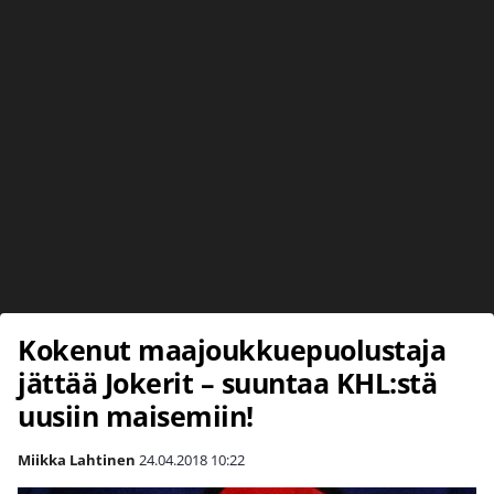
Kokenut maajoukkuepuolustaja
jättää Jokerit – suuntaa KHL:stä
uusiin maisemiin!
Miikka Lahtinen
24.04.2018
10:22