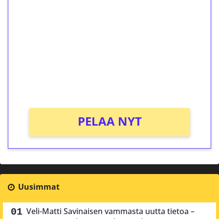
ilmaiskierroksia ilman
kierrätystä!
Talleta 1€
Saat heti 50 ilmaiskierrosta Tuohi 1000 -
peliin (arvo 0,20€ per kierros)!
Ei kierrätysvaatimusta!
PELAA NYT
Uusimmat
Veli-Matti Savinaisen vammasta uutta tietoa –