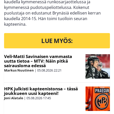
kaudella kymmenessä runkosarjaottelussa ja
kymmenessä pudotuspeliottelussa. Kokenut
puolustaja on edustanut Brynäsiä edellisen kerran
kaudella 2014-15. Hän toimi tuolloin seuran
kapteenina.
LUE MYÖS:
Veli-Matti Savinaisen vammasta
uutta tietoa – MTV: Näin pitkä
sairausloma edessä
Markus Nuutinen
|
05.08.2026
22:21
HPK julkisti kapteenistonsa – tässä
joukkueen uusi kapteeni!
Joni Alatalo
|
05.08.2026
17:45