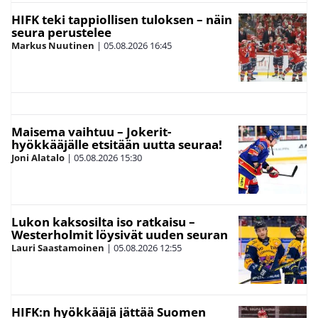
HIFK teki tappiollisen tuloksen – näin
seura perustelee
Markus Nuutinen
|
05.08.2026
16:45
Maisema vaihtuu – Jokerit-
hyökkääjälle etsitään uutta seuraa!
Joni Alatalo
|
05.08.2026
15:30
Lukon kaksosilta iso ratkaisu –
Westerholmit löysivät uuden seuran
Lauri Saastamoinen
|
05.08.2026
12:55
HIFK:n hyökkääjä jättää Suomen