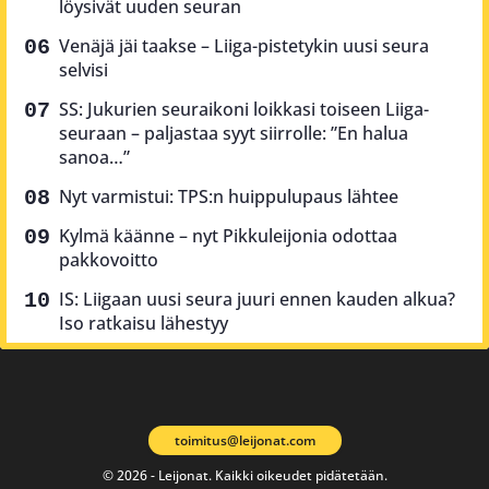
löysivät uuden seuran
Venäjä jäi taakse – Liiga-pistetykin uusi seura
selvisi
SS: Jukurien seuraikoni loikkasi toiseen Liiga-
seuraan – paljastaa syyt siirrolle: ”En halua
sanoa…”
Nyt varmistui: TPS:n huippulupaus lähtee
Kylmä käänne – nyt Pikkuleijonia odottaa
pakkovoitto
IS: Liigaan uusi seura juuri ennen kauden alkua?
Iso ratkaisu lähestyy
toimitus@leijonat.com
© 2026 - Leijonat. Kaikki oikeudet pidätetään.