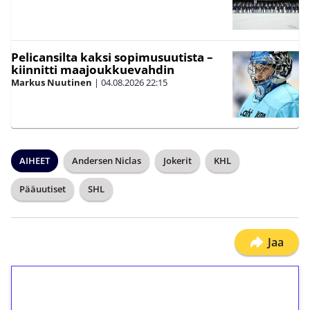
Pelicansilta kaksi sopimusuutista –
kiinnitti maajoukkuevahdin
Markus Nuutinen
|
04.08.2026
22:15
AIHEET
Andersen Niclas
Jokerit
KHL
Pääuutiset
SHL
Jaa
1€ = 10€ arvosta