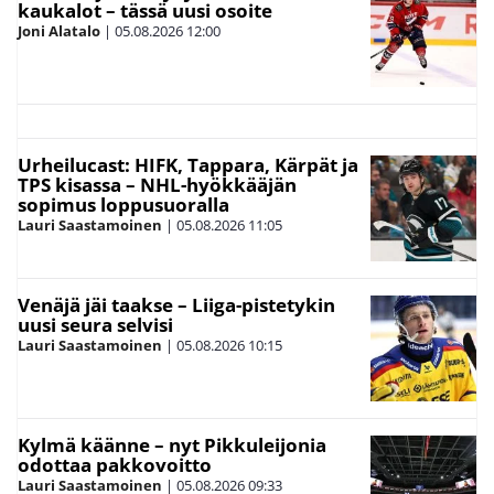
kaukalot – tässä uusi osoite
Joni Alatalo
|
05.08.2026
12:00
Urheilucast: HIFK, Tappara, Kärpät ja
TPS kisassa – NHL-hyökkääjän
sopimus loppusuoralla
Lauri Saastamoinen
|
05.08.2026
11:05
Venäjä jäi taakse – Liiga-pistetykin
uusi seura selvisi
Lauri Saastamoinen
|
05.08.2026
10:15
Kylmä käänne – nyt Pikkuleijonia
odottaa pakkovoitto
Lauri Saastamoinen
|
05.08.2026
09:33