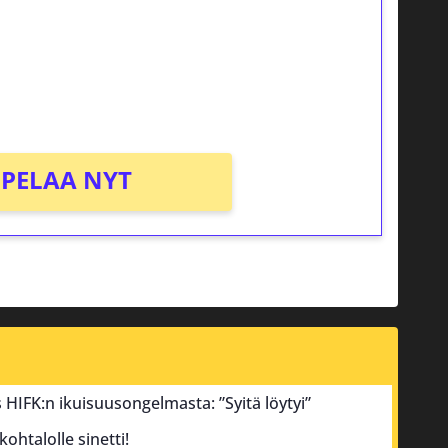
osta Tuohi 1000 -peliin (arvo 0,20€ per
PELAA NYT
tus HIFK:n ikuisuusongelmasta: ”Syitä löytyi”
ohtalolle sinetti!