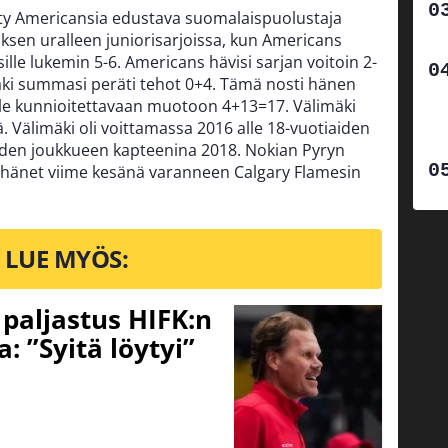
ity Americansia edustava suomalaispuolustaja
ksen uralleen juniorisarjoissa, kun Americans
psille lukemin 5-6. Americans hävisi sarjan voitoin 2-
äki summasi peräti tehot 0+4. Tämä nosti hänen
le kunnioitettavaan muotoon 4+13=17. Välimäki
. Välimäki oli voittamassa 2016 alle 18-vuotiaiden
aiden joukkueen kapteenina 2018. Nokian Pyryn
a hänet viime kesänä varanneen Calgary Flamesin
LUE MYÖS:
o paljastus HIFK:n
 ”Syitä löytyi”