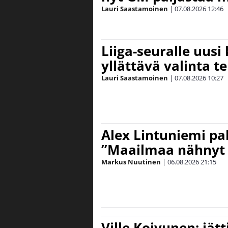
Lauri Saastamoinen
|
07.08.2026
12:46
Liiga-seuralle uusi
yllättävä valinta te
Lauri Saastamoinen
|
07.08.2026
10:27
Alex Lintuniemi pal
”Maailmaa nähnyt 
Markus Nuutinen
|
06.08.2026
21:15
Ville Koivunen: jät