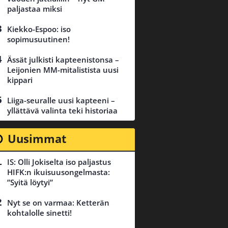
paljastaa miksi
Kiekko-Espoo: iso
sopimusuutinen!
Ässät julkisti kapteenistonsa –
Leijonien MM-mitalistista uusi
kippari
Liiga-seuralle uusi kapteeni –
yllättävä valinta teki historiaa
Uusimmat
IS: Olli Jokiselta iso paljastus
HIFK:n ikuisuusongelmasta:
”Syitä löytyi”
Nyt se on varmaa: Ketterän
kohtalolle sinetti!