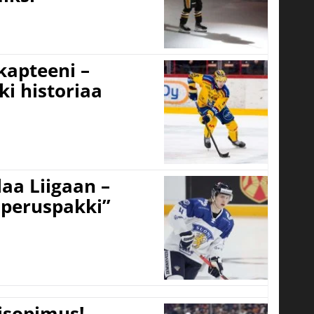
 kapteeni –
ki historiaa
aa Liigaan –
peruspakki”
tisopimus!