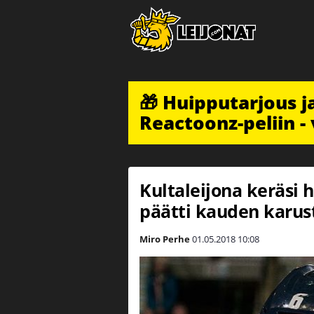
🎁 Huipputarjous 
Reactoonz-peliin - 
Kultaleijona keräsi 
päätti kauden karus
Miro Perhe
01.05.2018
10:08