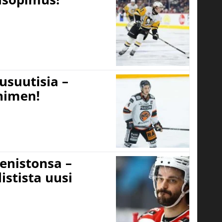
usuutisia –
 nimen!
eenistonsa –
istista uusi