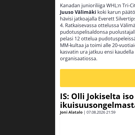
Kanadan junioriliiga WHL:n Tri-C
Juuso Välimäki
koki karun päätö
hävisi jatkoajalla Everett Silverti
4. Ratkaisevassa ottelussa Välim
pudotuspelisaldonsa puolustajal
pelasi 12 ottelua pudotuspeleissä
MM-kultaa ja toimi alle 20-vuoti
kasvatin ura jatkuu ensi kaudell
organisaatiossa.
IS: Olli Jokiselta is
ikuisuusongelmasta:
Joni Alatalo
|
07.08.2026
21:59