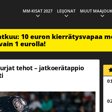
MM-KISAT 2027
LEIJONAT
MUUT MAAJOUK
jatkuu: 10 euron kierrätysvapaa m
vain 1 eurolla!
hurjat tehot – jatkoerätappio
ti