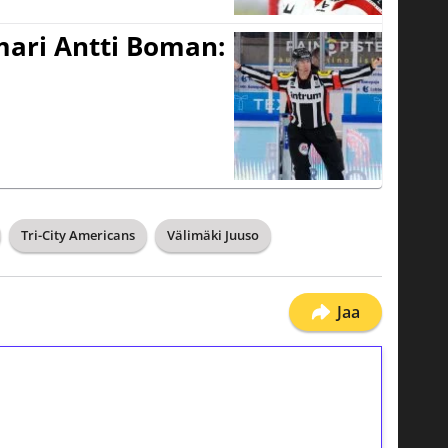
mari Antti Boman:
Tri-City Americans
Välimäki Juuso
Jaa
ilmaiskierroksia ilman