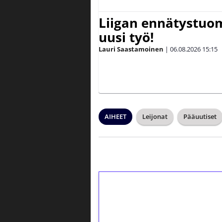
Liigan ennätystuo
uusi työ!
Lauri Saastamoinen
|
06.08.2026
15:15
AIHEET
Leijonat
Pääuutiset
1€ = 10€ arvosta 
kierrätystä!