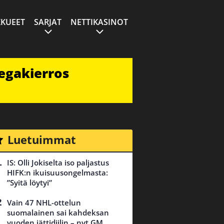
KUEET
SARJAT
NETTIKASINOT
egakierros
Luetuimmat
IS: Olli Jokiselta iso paljastus
HIFK:n ikuisuusongelmasta:
”Syitä löytyi”
Vain 47 NHL-ottelun
suomalainen sai kahdeksan
vuoden jättidiilin – nyt GM