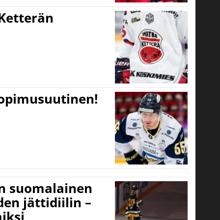
Ketterän
sopimusuutinen!
un suomalainen
n jättidiilin –
iksi