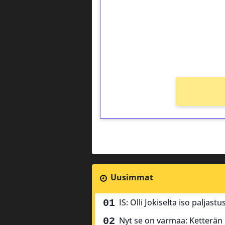
Talleta 1€
Saat heti 50 ilmaiskierr
kierros)!
Ei kierrätysvaatimusta!
Uusimmat
IS: Olli Jokiselta iso paljas
Nyt se on varmaa: Ketterän k