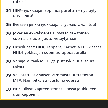
ratkesi
HIFK-hyökkääjän sopimus purettiin – nyt löytyi
uusi seura!
Ilveksen jenkkihyökkääjä: Liiga-seura vaihtuu!
Jokerien ex-valmentaja löysi töitä – toinen
suomalaisluotsi joutui vetäytymään
Urheilucast: HIFK, Tappara, Kärpät ja TPS kisassa –
NHL-hyökkääjän sopimus loppusuoralla
Venäjä jäi taakse – Liiga-pistetykin uusi seura
selvisi
Veli-Matti Savinaisen vammasta uutta tietoa –
MTV: Näin pitkä sairausloma edessä
HPK julkisti kapteenistonsa – tässä joukkueen
uusi kapteeni!