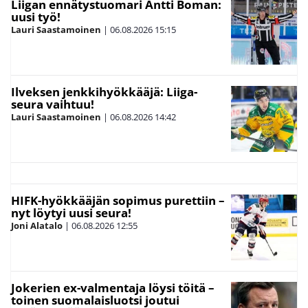
Liigan ennätystuomari Antti Boman:
uusi työ!
Lauri Saastamoinen
|
06.08.2026
15:15
Ilveksen jenkkihyökkääjä: Liiga-
seura vaihtuu!
Lauri Saastamoinen
|
06.08.2026
14:42
HIFK-hyökkääjän sopimus purettiin –
nyt löytyi uusi seura!
Joni Alatalo
|
06.08.2026
12:55
Jokerien ex-valmentaja löysi töitä –
toinen suomalaisluotsi joutui