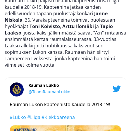
Rauman Lukko paljasti tiistaina kapteenistonsa Liiga-
kaudelle 2018-19. Kapteenina jatkaa kahden
edellisvuoden tapaan puolustajakonkari
Janne
Niskala
, 36. Varakapteeneina toimivat puolestaan
hyökkääjät
Toni Koivisto
,
Arttu Ilomäki
ja
Tapio
Laakso
, joista kaksi jälkimmäistä saavat ”A:n” rintaansa
ensimmäistä kertaa raumalaisseurassa. 33-vuotias
Laakso allekirjoitti huhtikuussa kaksivuotisen
sopimuksen Lukon kanssa. Raumaan hän siirtyi
Tampereen Ilveksestä, jonka kapteenina hän toimi
viimeiset kolme vuotta.
Rauman Lukko
@TeamRaumanLukko
Rauman Lukon kapteenisto kaudella 2018-19!
#Lukko
#Liiga
#Kiekkoareena