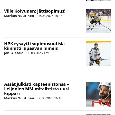
Ville Koivunen: jättisopimus!
Markus Nuutinen
|
06.08.2026
18:27
HPK rysäytti sopimusuutisia –
kiinnitti lupaavan nimen!
Joni Alatalo
|
06.08.2026
17:15
Ässät julkisti kapteenistonsa –
Leijonien MM-mitalistista uusi
kippari
Markus Nuutinen
|
06.08.2026
16:15