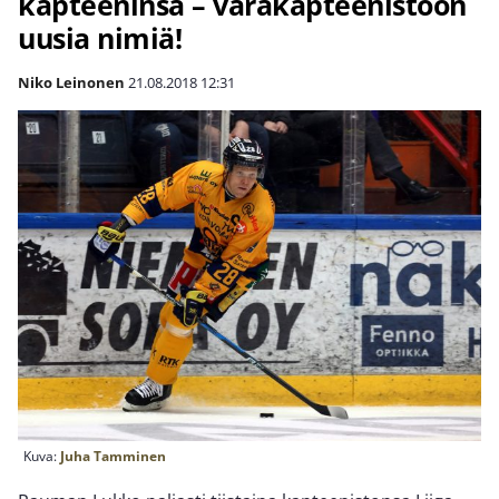
kapteeninsa – varakapteenistoon
uusia nimiä!
Niko Leinonen
21.08.2018
12:31
Kuva:
Juha Tamminen