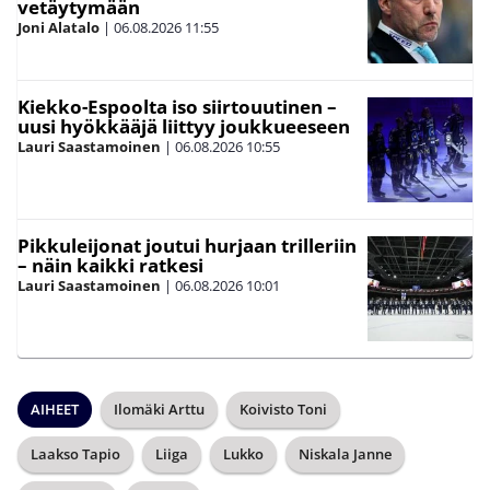
vetäytymään
Joni Alatalo
|
06.08.2026
11:55
Kiekko-Espoolta iso siirtouutinen –
uusi hyökkääjä liittyy joukkueeseen
Lauri Saastamoinen
|
06.08.2026
10:55
Pikkuleijonat joutui hurjaan trilleriin
– näin kaikki ratkesi
Lauri Saastamoinen
|
06.08.2026
10:01
AIHEET
Ilomäki Arttu
Koivisto Toni
Laakso Tapio
Liiga
Lukko
Niskala Janne