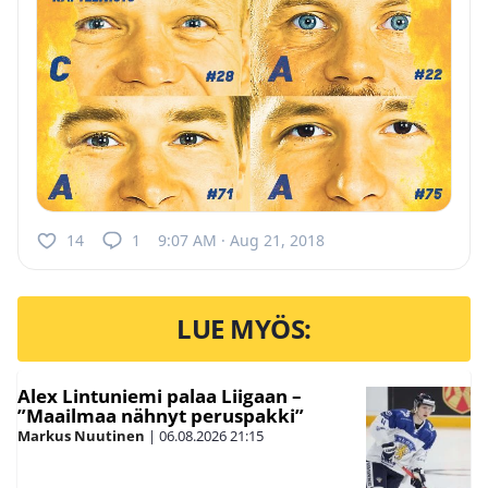
14
1
9:07 AM · Aug 21, 2018
LUE MYÖS:
Alex Lintuniemi palaa Liigaan –
”Maailmaa nähnyt peruspakki”
Markus Nuutinen
|
06.08.2026
21:15