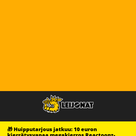
🎁 Huipputarjous jatkuu: 10 euron
kierrätysvapaa megakierros Reactoonz-