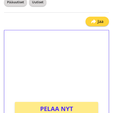
Pääuutiset
Uutiset
Jaa
1€ = 10€ arvosta
ilmaiskierroksia ilman
kierrätystä!
Talleta 1€
Saat heti 50 ilmaiskierrosta Tuohi 1000 -
peliin (arvo 0,20€ per kierros)!
Ei kierrätysvaatimusta!
PELAA NYT