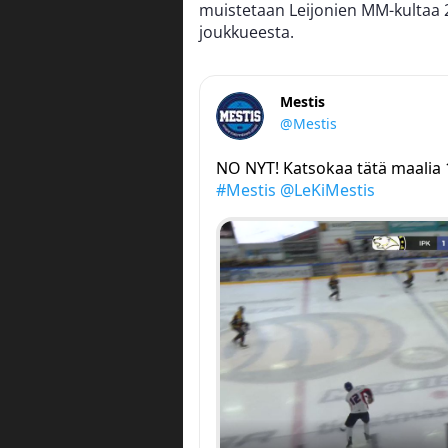
muistetaan Leijonien MM-kultaa 2
joukkueesta.
Mestis
@Mestis
NO NYT! Katsokaa tätä maalia 1
#Mestis
@LeKiMestis