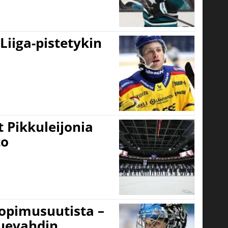
 Liiga-pistetykin
 Pikkuleijonia
to
sopimusuutista –
kuevahdin