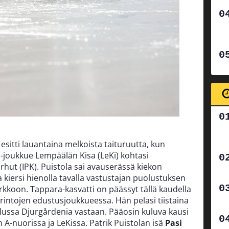
esitti lauantaina melkoista taituruutta, kun
joukkue Lempäälän Kisa (LeKi) kohtasi
rhut (IPK). Puistola sai avauserässä kiekon
a kiersi hienolla tavalla vastustajan puolustuksen
rkkoon. Tappara-kasvatti on päässyt tällä kaudella
rintojen edustusjoukkueessa. Hän pelasi tiistaina
ssa Djurgårdenia vastaan. Pääosin kuluva kausi
A-nuorissa ja LeKissa. Patrik Puistolan isä
Pasi