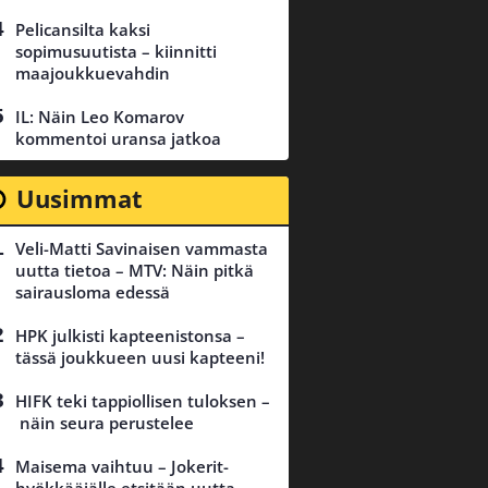
Pelicansilta kaksi
sopimusuutista – kiinnitti
maajoukkuevahdin
IL: Näin Leo Komarov
kommentoi uransa jatkoa
Uusimmat
Veli-Matti Savinaisen vammasta
uutta tietoa – MTV: Näin pitkä
sairausloma edessä
HPK julkisti kapteenistonsa –
tässä joukkueen uusi kapteeni!
HIFK teki tappiollisen tuloksen –
näin seura perustelee
Maisema vaihtuu – Jokerit-