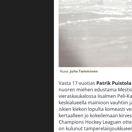
Kuva:
Juha Tamminen
Vasta 17-vuotias
Patrik Puistola
nuoren miehen edustama Mestis-
vieraskaukalossa Iisalmen Peli-Ka
keskialueella mainioon vauhtiin j
iskien kiekon lopulta komeasti ve
kertaalleen jo kokeilemaan kirves
Champions Hockey Leaguen ottelu
on kulunut tamperelaisjoukkueen 