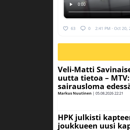
63
0
2:41 PM · Oct 20,
Veli-Matti Savina
uutta tietoa – MTV:
sairausloma edess
Markus Nuutinen
|
05.08.2026
22:21
HPK julkisti kaptee
joukkueen uusi kap