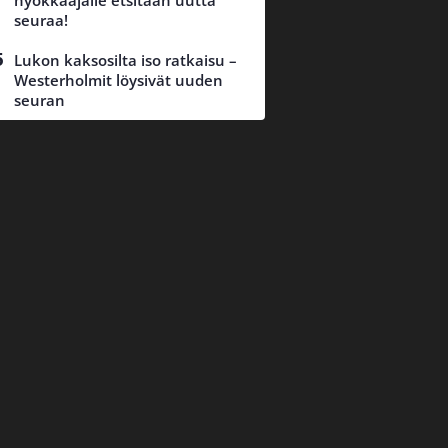
hyökkääjälle etsitään uutta
seuraa!
Lukon kaksosilta iso ratkaisu –
Westerholmit löysivät uuden
seuran