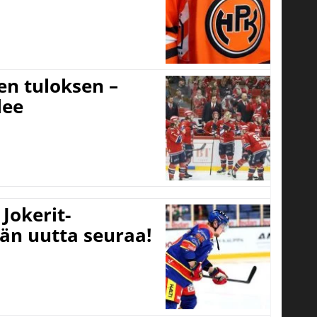
sen tuloksen –
lee
Jokerit-
ään uutta seuraa!