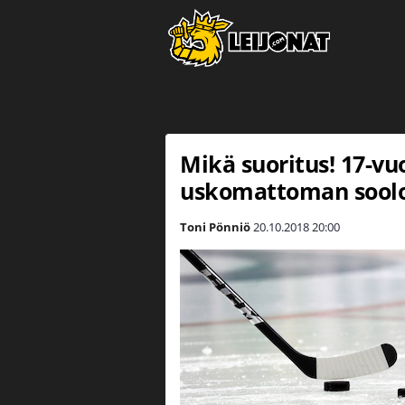
Mikä suoritus! 17-vu
uskomattoman sool
Toni Pönniö
20.10.2018
20:00