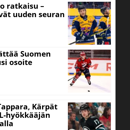
o ratkaisu –
ivät uuden seuran
jättää Suomen
si osoite
 Tappara, Kärpät
HL-hyökkääjän
alla