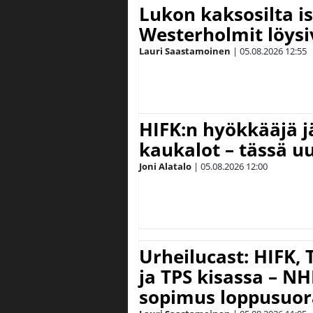
Lukon kaksosilta is
Westerholmit löys
Lauri Saastamoinen
|
05.08.2026
12:55
HIFK:n hyökkääjä 
kaukalot – tässä uu
Joni Alatalo
|
05.08.2026
12:00
Urheilucast: HIFK,
ja TPS kisassa – N
sopimus loppusuor