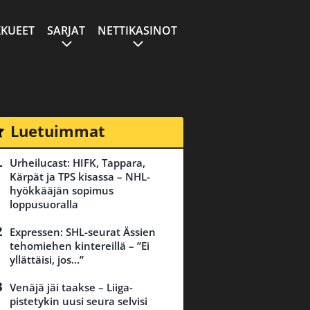
KUEET
SARJAT
NETTIKASINOT
Luetuimmat
Urheilucast: HIFK, Tappara,
Kärpät ja TPS kisassa – NHL-
hyökkääjän sopimus
loppusuoralla
Expressen: SHL-seurat Ässien
tehomiehen kintereillä – ”Ei
yllättäisi, jos…”
Venäjä jäi taakse – Liiga-
pistetykin uusi seura selvisi