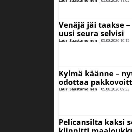
Lauri Saastamoinen
|
05.08.2026
11:05
Venäjä jäi taakse –
uusi seura selvisi
Lauri Saastamoinen
|
05.08.2026
10:15
Kylmä käänne – nyt
odottaa pakkovoit
Lauri Saastamoinen
|
05.08.2026
09:33
Pelicansilta kaksi 
kiinnitti maajouk