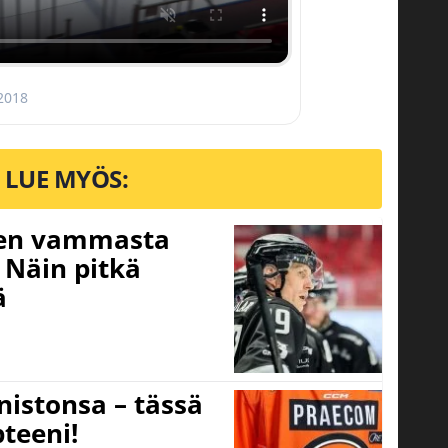
 2018
LUE MYÖS:
isen vammasta
 Näin pitkä
ä
nistonsa – tässä
teeni!