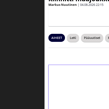
Markus Nuutinen
|
04.08.2026
22:15
AIHEET
LeKi
Pääuutiset
1€ = 10€ arvosta 
kierrätystä!
Talleta 1€
Saat heti 50 ilmaiskierr
kierros)!