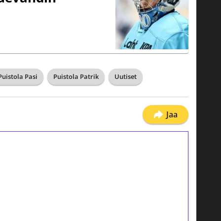
Puistola Pasi
Puistola Patrik
Uutiset
Jaa
ilmaiskierroksia ilman
osta Tuohi 1000 -peliin (arvo 0,20€ per