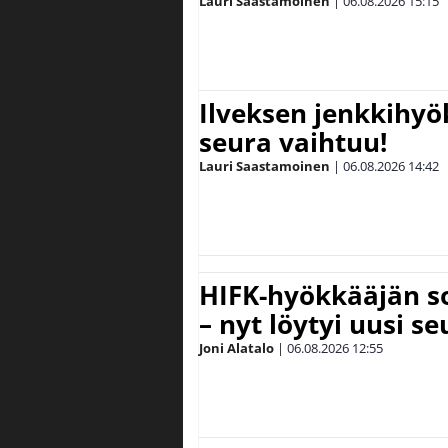
Lauri Saastamoinen
|
06.08.2026
15:15
Ilveksen jenkkihyök
seura vaihtuu!
Lauri Saastamoinen
|
06.08.2026
14:42
HIFK-hyökkääjän s
– nyt löytyi uusi se
Joni Alatalo
|
06.08.2026
12:55