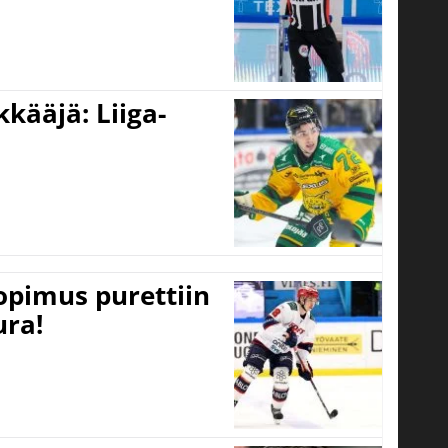
kääjä: Liiga-
opimus purettiin
ura!