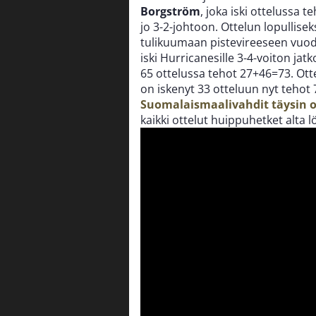
Borgström
, joka iski ottelussa 
jo 3-2-johtoon. Ottelun lopullise
tulikuumaan pistevireeseen vuod
iski Hurricanesille 3-4-voiton jat
65 ottelussa tehot 27+46=73. Ott
on iskenyt 33 otteluun nyt tehot
Suomalaismaalivahdit täysin 
kaikki ottelut huippuhetket alta l