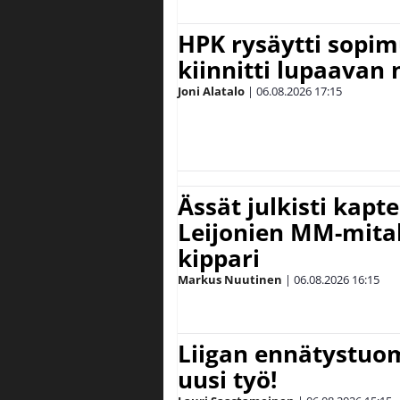
HPK rysäytti sopim
kiinnitti lupaavan
Joni Alatalo
|
06.08.2026
17:15
Ässät julkisti kapt
Leijonien MM-mital
kippari
Markus Nuutinen
|
06.08.2026
16:15
Liigan ennätystuo
uusi työ!