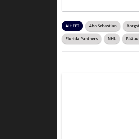
AIHEET
Aho Sebastian
Borgs
Florida Panthers
NHL
Pääuut
1€ = 10€ arvosta 
kierrätystä!
Talleta 1€
Saat heti 50 ilmaiskierr
kierros)!
Ei kierrätysvaatimusta!