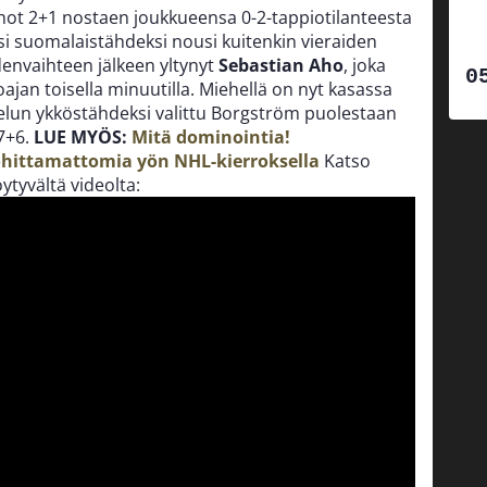
tehot 2+1 nostaen joukkueensa 0-2-tappiotilanteesta
ksi suomalaistähdeksi nousi kuitenkin vieraiden
envaihteen jälkeen yltynyt
Sebastian Aho
, joka
koajan toisella minuutilla. Miehellä on nyt kasassa
elun ykköstähdeksi valittu Borgström puolestaan
 7+6.
LUE MYÖS:
Mitä dominointia!
ohittamattomia yön NHL-kierroksella
Katso
öytyvältä videolta: