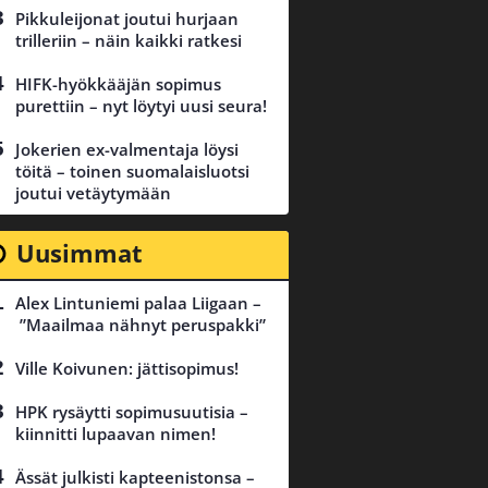
Pikkuleijonat joutui hurjaan
trilleriin – näin kaikki ratkesi
HIFK-hyökkääjän sopimus
purettiin – nyt löytyi uusi seura!
Jokerien ex-valmentaja löysi
töitä – toinen suomalaisluotsi
joutui vetäytymään
Uusimmat
Alex Lintuniemi palaa Liigaan –
”Maailmaa nähnyt peruspakki”
Ville Koivunen: jättisopimus!
HPK rysäytti sopimusuutisia –
kiinnitti lupaavan nimen!
Ässät julkisti kapteenistonsa –