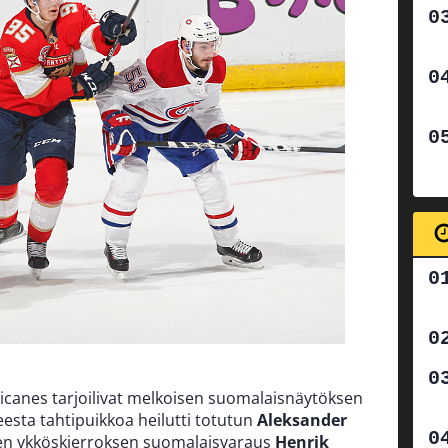
ricanes tarjoilivat melkoisen suomalaisnäytöksen
eesta tahtipuikkoa heilutti totutun
Aleksander
inen ykköskierroksen suomalaisvaraus
Henrik