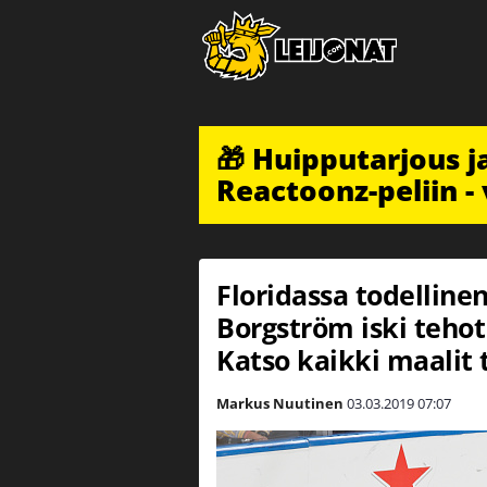
🎁 Huipputarjous 
Reactoonz-peliin - 
Floridassa todellinen
Borgström iski tehot 
Katso kaikki maalit 
Markus Nuutinen
03.03.2019
07:07