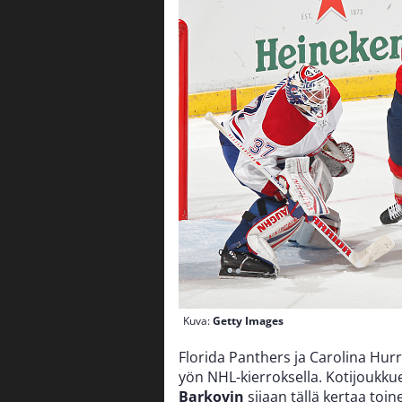
Kuva:
Getty Images
Florida Panthers ja Carolina Hur
yön NHL-kierroksella. Kotijoukku
Barkovin
sijaan tällä kertaa to