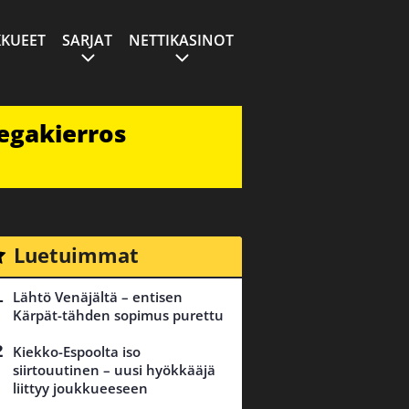
KUEET
SARJAT
NETTIKASINOT
egakierros
Luetuimmat
Lähtö Venäjältä – entisen
Kärpät-tähden sopimus purettu
Kiekko-Espoolta iso
siirtouutinen – uusi hyökkääjä
liittyy joukkueeseen