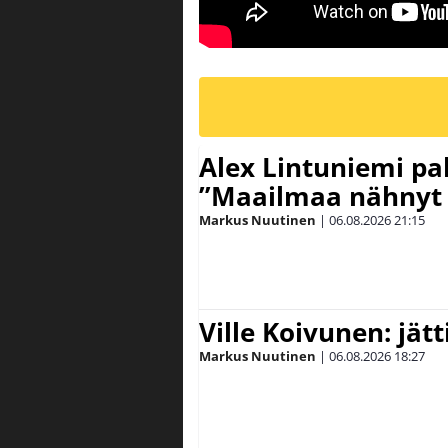
Alex Lintuniemi pal
”Maailmaa nähnyt 
Markus Nuutinen
|
06.08.2026
21:15
Ville Koivunen: jät
Markus Nuutinen
|
06.08.2026
18:27