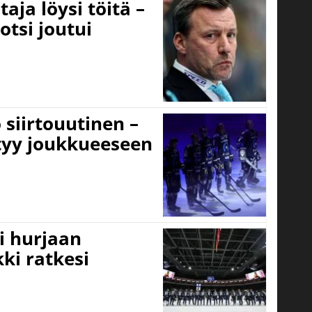
aja löysi töitä –
otsi joutui
 siirtouutinen –
ttyy joukkueeseen
i hurjaan
kki ratkesi