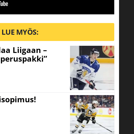
LUE MYÖS:
aa Liigaan –
peruspakki”
tisopimus!