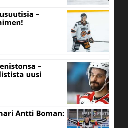
usuutisia –
 nimen!
eenistonsa –
istista uusi
mari Antti Boman: