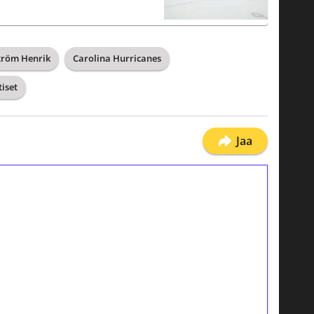
tröm Henrik
Carolina Hurricanes
iset
Jaa
ilmaiskierroksia ilman
osta Tuohi 1000 -peliin (arvo 0,20€ per