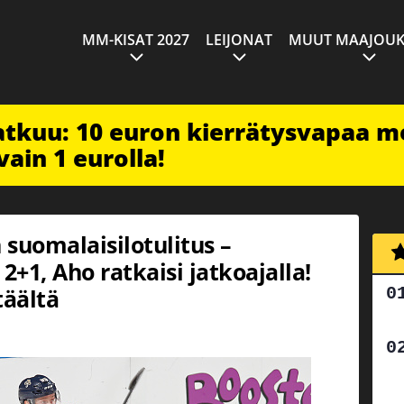
MM-KISAT 2027
LEIJONAT
MUUT MAAJOUK
jatkuu: 10 euron kierrätysvapaa m
vain 1 eurolla!
 suomalaisilotulitus –
2+1, Aho ratkaisi jatkoajalla!
täältä