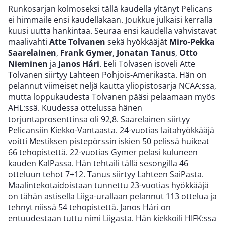
Runkosarjan kolmoseksi tällä kaudella yltänyt Pelicans
ei himmaile ensi kaudellakaan. Joukkue julkaisi kerralla
kuusi uutta hankintaa. Seuraa ensi kaudella vahvistavat
maalivahti
Atte Tolvanen
sekä hyökkääjät
Miro-Pekka
Saarelainen
,
Frank Gymer
,
Jonatan Tanus
,
Otto
Nieminen
ja
Janos
Hári
. Eeli Tolvasen isoveli Atte
Tolvanen siirtyy Lahteen Pohjois-Amerikasta. Hän on
pelannut viimeiset neljä kautta yliopistosarja NCAA:ssa,
mutta loppukaudesta Tolvanen pääsi pelaamaan myös
AHL:ssä. Kuudessa ottelussa hänen
torjuntaprosenttinsa oli 92,8. Saarelainen siirtyy
Pelicansiin Kiekko-Vantaasta. 24-vuotias laitahyökkääjä
voitti Mestiksen pistepörssin iskien 50 pelissä huikeat
66 tehopistettä. 22-vuotias Gymer pelasi kuluneen
kauden KalPassa. Hän tehtaili tällä sesongilla 46
otteluun tehot 7+12. Tanus siirtyy Lahteen SaiPasta.
Maalintekotaidoistaan tunnettu 23-vuotias hyökkääjä
on tähän astisella Liiga-urallaan pelannut 113 ottelua ja
tehnyt niissä 54 tehopistettä. Janos Hári on
entuudestaan tuttu nimi Liigasta. Hän kiekkoili HIFK:ssa