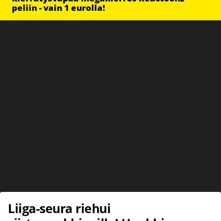
peliin - vain 1 eurolla!
Liiga-seura riehui