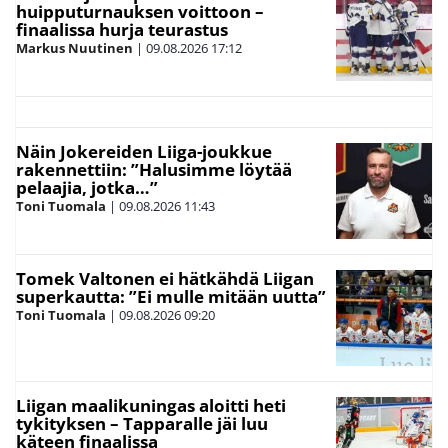
huipputurnauksen voittoon –
finaalissa hurja teurastus
Markus Nuutinen
|
09.08.2026
17:12
Näin Jokereiden Liiga-joukkue
rakennettiin: ”Halusimme löytää
pelaajia, jotka…”
Toni Tuomala
|
09.08.2026
11:43
Tomek Valtonen ei hätkähdä Liigan
superkautta: ”Ei mulle mitään uutta”
Toni Tuomala
|
09.08.2026
09:20
Liigan maalikuningas aloitti heti
tykityksen – Tapparalle jäi luu
käteen finaalissa