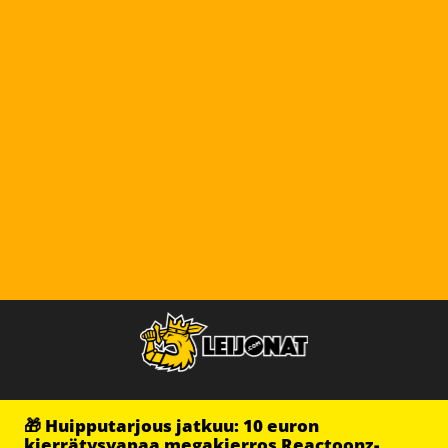
🎁 Huipputarjous jatkuu: 10 euron
kierrätysvapaa megakierros Reactoonz-