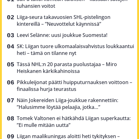
tuhansien voitot
Liiga-seura takavuosien SHL-pistelingon
kintereillä – ”Neuvottelut käynnissä”
Leevi Selänne: uusi joukkue Suomesta!
SK: Liigan tuore ulkomaalaisvahvistus loukkaantui
heti – tämä on tilanne nyt
Tässä NHL:n 20 parasta puolustajaa – Miro
Heiskanen kärkikahinoissa
Pikkuleijonat päätti huipputurnauksen voittoon –
finaalissa hurja teurastus
Näin Jokereiden Liiga-joukkue rakennettiin:
”Halusimme löytää pelaajia, jotka…”
Tomek Valtonen ei hätkähdä Liigan superkautta:
”Ei mulle mitään uutta”
Liigan maalikuningas aloitti heti tykityksen –