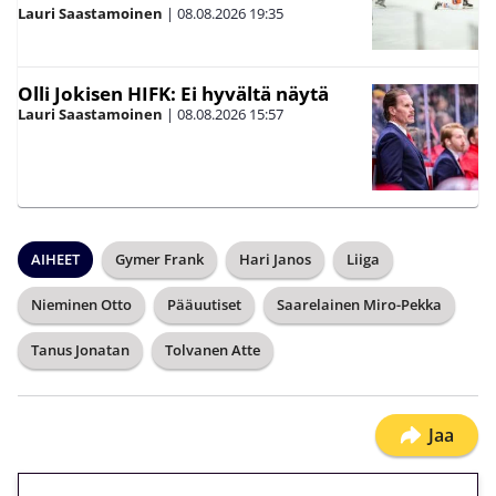
Lauri Saastamoinen
|
08.08.2026
19:35
Olli Jokisen HIFK: Ei hyvältä näytä
Lauri Saastamoinen
|
08.08.2026
15:57
AIHEET
Gymer Frank
Hari Janos
Liiga
Nieminen Otto
Pääuutiset
Saarelainen Miro-Pekka
Tanus Jonatan
Tolvanen Atte
Jaa