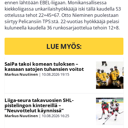
ennen lähtöään EBEL-liigaan. Monikansallisessa
kiekkoliigassa unkarilaishyökkääjä iski tällä kaudella 53
ottelussa tehot 22+45=67. Otto Nieminen puolestaan
siirtyy Pelicansiin TPS:stä. 22-vuotias hyökkääjä pelasi
kuluneella kaudella 36 runkosarjaottelua tehoin 12+8.
LUE MYÖS:
SaiPa takoi komean tuloksen –
kassaan satojen tuhansien voitot
Markus Nuutinen
|
10.08.2026
19:15
Liiga-seura takavuosien SHL-
pistelingon kintereillä –
”Neuvottelut käynnissä”
Markus Nuutinen
|
10.08.2026
16:25