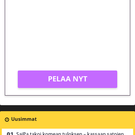
🎁 Huipputarjous jatkuu: 10
euron kierrätysvapaa
megakierros Reactoonz-
peliin – vain 1 eurolla!
Peli: Reactoonz
Vain uusille asiakkaille!
PELAA NYT
Uusimmat
SaiPa takoi komean tuloksen – kassaan satojen