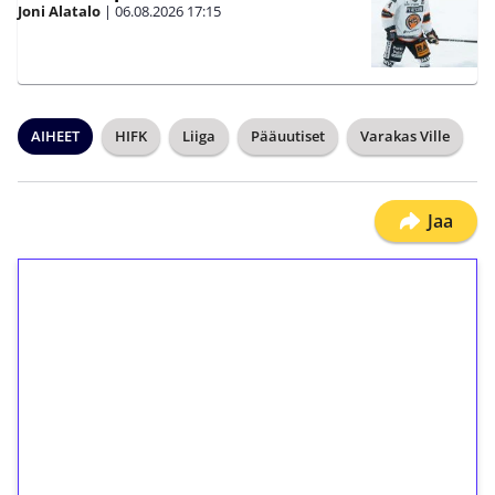
Joni Alatalo
|
06.08.2026
17:15
AIHEET
HIFK
Liiga
Pääuutiset
Varakas Ville
Jaa
1€ = 10€ arvosta
ilmaiskierroksia ilman
kierrätystä!
Talleta 1€
Saat heti 50 ilmaiskierrosta Tuohi 1000 -
peliin (arvo 0,20€ per kierros)!