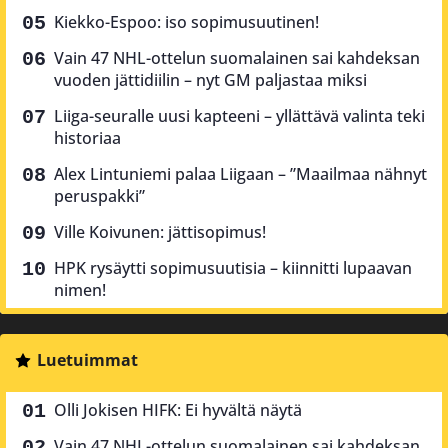
Kiekko-Espoo: iso sopimusuutinen!
Vain 47 NHL-ottelun suomalainen sai kahdeksan
vuoden jättidiilin – nyt GM paljastaa miksi
Liiga-seuralle uusi kapteeni – yllättävä valinta teki
historiaa
Alex Lintuniemi palaa Liigaan – ”Maailmaa nähnyt
peruspakki”
Ville Koivunen: jättisopimus!
HPK rysäytti sopimusuutisia – kiinnitti lupaavan
nimen!
Luetuimmat
Olli Jokisen HIFK: Ei hyvältä näytä
Vain 47 NHL-ottelun suomalainen sai kahdeksan