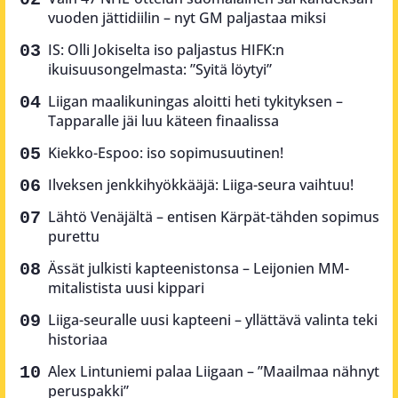
vuoden jättidiilin – nyt GM paljastaa miksi
IS: Olli Jokiselta iso paljastus HIFK:n
ikuisuusongelmasta: ”Syitä löytyi”
Liigan maalikuningas aloitti heti tykityksen –
Tapparalle jäi luu käteen finaalissa
Kiekko-Espoo: iso sopimusuutinen!
Ilveksen jenkkihyökkääjä: Liiga-seura vaihtuu!
Lähtö Venäjältä – entisen Kärpät-tähden sopimus
purettu
Ässät julkisti kapteenistonsa – Leijonien MM-
mitalistista uusi kippari
Liiga-seuralle uusi kapteeni – yllättävä valinta teki
historiaa
Alex Lintuniemi palaa Liigaan – ”Maailmaa nähnyt
peruspakki”