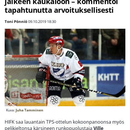
jälkeen kaukaloon – kommentoi
tapahtunutta arvoituksellisesti
Toni Pönniö
09.10.2019
18:30
Kuva:
Juha Tamminen
HIFK saa lauantain TPS-ottelun kokoonpanoonsa myös
pelikieltonsa kärsineen runkopuolustaja
Ville