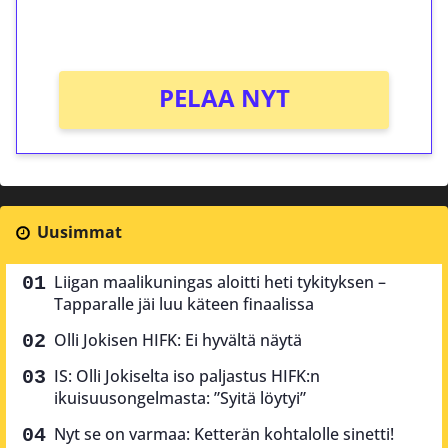
Ei kierrätysvaatimusta!
PELAA NYT
Uusimmat
Liigan maalikuningas aloitti heti tykityksen –
Tapparalle jäi luu käteen finaalissa
Olli Jokisen HIFK: Ei hyvältä näytä
IS: Olli Jokiselta iso paljastus HIFK:n
ikuisuusongelmasta: ”Syitä löytyi”
Nyt se on varmaa: Ketterän kohtalolle sinetti!