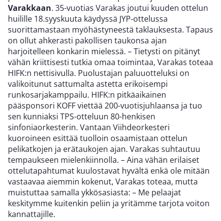
Varakkaan
. 35-vuotias Varakas joutui kuuden ottelun
huilille 18.syyskuuta käydyssä JYP-ottelussa
suorittamastaan myöhästyneestä taklauksesta. Tapaus
on ollut ahkerasti pakollisen taukonsa ajan
harjoitelleen konkarin mielessä. – Tietysti on pitänyt
vähän kriittisesti tutkia omaa toimintaa, Varakas toteaa
HIFK:n nettisivulla. Puolustajan paluuotteluksi on
valikoitunut sattumalta astetta erikoisempi
runkosarjakamppailu. HIFK:n pitkäaikainen
pääsponsori KOFF viettää 200-vuotisjuhlaansa ja tuo
sen kunniaksi TPS-otteluun 80-henkisen
sinfoniaorkesterin. Vantaan Viihdeorkesteri
kuoroineen esittää tuolloin osaamistaan ottelun
pelikatkojen ja erätaukojen ajan. Varakas suhtautuu
tempaukseen mielenkiinnolla. – Aina vähän erilaiset
ottelutapahtumat kuulostavat hyvältä enkä ole mitään
vastaavaa aiemmin kokenut, Varakas toteaa, mutta
muistuttaa samalla ykkösasiasta: – Me pelaajat
keskitymme kuitenkin peliin ja yritämme tarjota voiton
kannattajille.