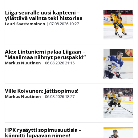
Liiga-seuralle uusi kapteeni –
yllättävä valinta teki historiaa
Lauri Saastamoinen
|
07.08.2026
10:27
Alex Lintuniemi palaa Liigaan –
”Maailmaa nähnyt peruspakki”
Markus Nuutinen
|
06.08.2026
21:15
Ville Koivunen: jättisopimus!
Markus Nuutinen
|
06.08.2026
18:27
HPK rysäytti sopimusuutisia –
kiinnitti lupaavan nimen!