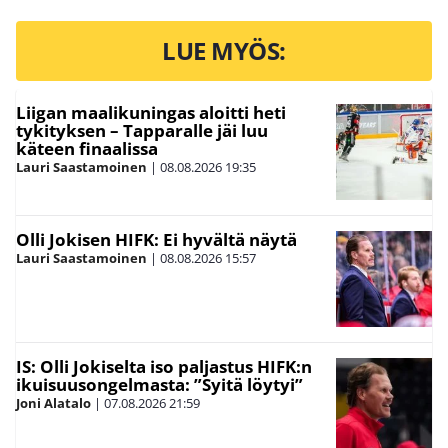
LUE MYÖS:
Liigan maalikuningas aloitti heti
tykityksen – Tapparalle jäi luu
käteen finaalissa
Lauri Saastamoinen
|
08.08.2026
19:35
Olli Jokisen HIFK: Ei hyvältä näytä
Lauri Saastamoinen
|
08.08.2026
15:57
IS: Olli Jokiselta iso paljastus HIFK:n
ikuisuusongelmasta: ”Syitä löytyi”
Joni Alatalo
|
07.08.2026
21:59