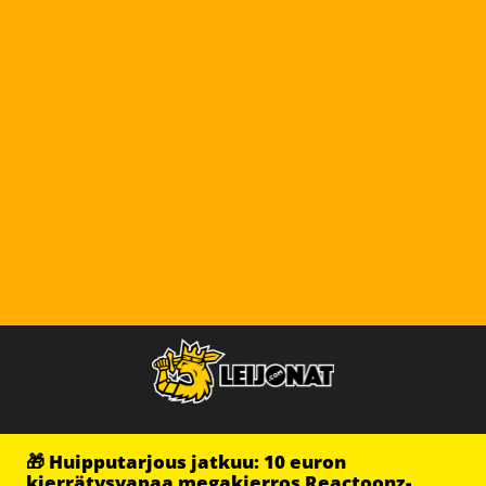
🎁 Huipputarjous jatkuu: 10 euron
kierrätysvapaa megakierros Reactoonz-