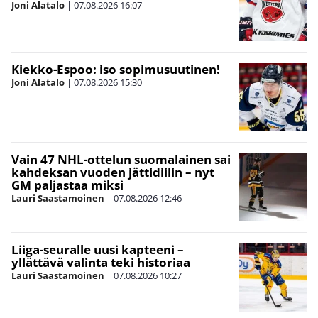
Joni Alatalo
|
07.08.2026
16:07
Kiekko-Espoo: iso sopimusuutinen!
Joni Alatalo
|
07.08.2026
15:30
Vain 47 NHL-ottelun suomalainen sai
kahdeksan vuoden jättidiilin – nyt
GM paljastaa miksi
Lauri Saastamoinen
|
07.08.2026
12:46
Liiga-seuralle uusi kapteeni –
yllättävä valinta teki historiaa
Lauri Saastamoinen
|
07.08.2026
10:27