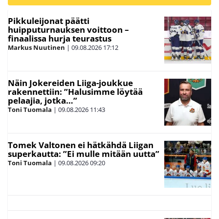
Pikkuleijonat päätti
huipputurnauksen voittoon –
finaalissa hurja teurastus
Markus Nuutinen
|
09.08.2026
17:12
Näin Jokereiden Liiga-joukkue
rakennettiin: ”Halusimme löytää
pelaajia, jotka…”
Toni Tuomala
|
09.08.2026
11:43
Tomek Valtonen ei hätkähdä Liigan
superkautta: ”Ei mulle mitään uutta”
Toni Tuomala
|
09.08.2026
09:20