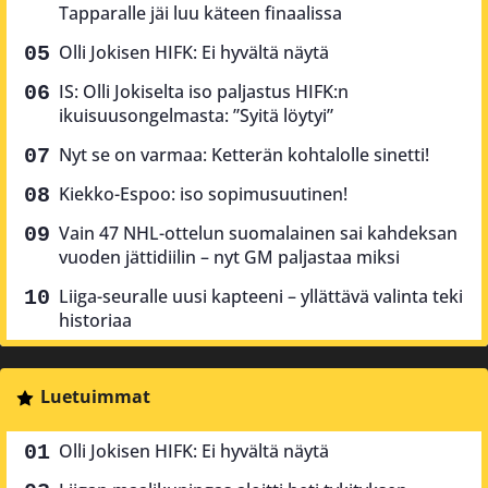
Tapparalle jäi luu käteen finaalissa
Olli Jokisen HIFK: Ei hyvältä näytä
IS: Olli Jokiselta iso paljastus HIFK:n
ikuisuusongelmasta: ”Syitä löytyi”
Nyt se on varmaa: Ketterän kohtalolle sinetti!
Kiekko-Espoo: iso sopimusuutinen!
Vain 47 NHL-ottelun suomalainen sai kahdeksan
vuoden jättidiilin – nyt GM paljastaa miksi
Liiga-seuralle uusi kapteeni – yllättävä valinta teki
historiaa
Luetuimmat
Olli Jokisen HIFK: Ei hyvältä näytä