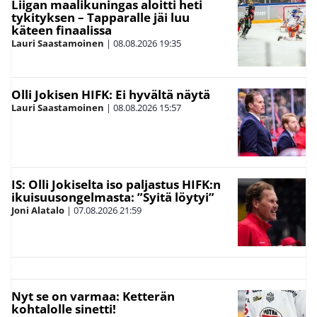
Liigan maalikuningas aloitti heti
tykityksen – Tapparalle jäi luu
käteen finaalissa
Lauri Saastamoinen
|
08.08.2026
19:35
Olli Jokisen HIFK: Ei hyvältä näytä
Lauri Saastamoinen
|
08.08.2026
15:57
IS: Olli Jokiselta iso paljastus HIFK:n
ikuisuusongelmasta: ”Syitä löytyi”
Joni Alatalo
|
07.08.2026
21:59
Nyt se on varmaa: Ketterän
kohtalolle sinetti!