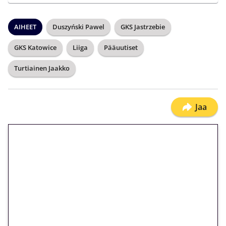
AIHEET
Duszyński Pawel
GKS Jastrzebie
GKS Katowice
Liiga
Pääuutiset
Turtiainen Jaakko
Jaa
🎁 Huipputarjous jatkuu: 10
euron kierrätysvapaa
megakierros Reactoonz-
peliin – vain 1 eurolla!
Peli: Reactoonz