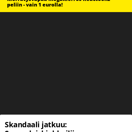
peliin - vain 1 eurolla!
Skandaali jatkuu: