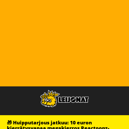
🎁 Huipputarjous jatkuu: 10 euron
kierrätysvapaa megakierros Reactoonz-