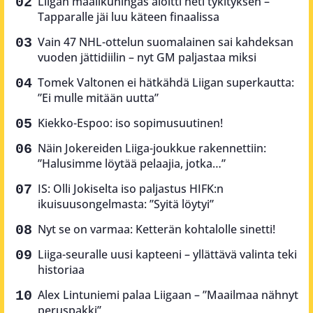
Liigan maalikuningas aloitti heti tykityksen –
Tapparalle jäi luu käteen finaalissa
Vain 47 NHL-ottelun suomalainen sai kahdeksan
vuoden jättidiilin – nyt GM paljastaa miksi
Tomek Valtonen ei hätkähdä Liigan superkautta:
”Ei mulle mitään uutta”
Kiekko-Espoo: iso sopimusuutinen!
Näin Jokereiden Liiga-joukkue rakennettiin:
”Halusimme löytää pelaajia, jotka…”
IS: Olli Jokiselta iso paljastus HIFK:n
ikuisuusongelmasta: ”Syitä löytyi”
Nyt se on varmaa: Ketterän kohtalolle sinetti!
Liiga-seuralle uusi kapteeni – yllättävä valinta teki
historiaa
Alex Lintuniemi palaa Liigaan – ”Maailmaa nähnyt
peruspakki”