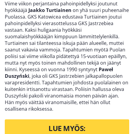
Viime viikon perjantaina pahoinpidellyksi joutunut
hyökkääjä
Jaakko Turtiainen
on yhä suuri puheenaihe
Puolassa. GKS Katowicea edustava Turtiainen joutui
pahoinpidellyksi vierasottelussa GKS Jastrzebiea
vastaan. Kaksi huligaania hyökkäsi
suomalaishyökkääjän kimppuun lämmittelylenkillä.
Turtiainen sai tilanteessa iskuja pään alueelle, muttei
saanut vakavia vammoja. Tapahtumien myötä Puolan
poliisi sai viime viikolla pidätettyä 15-vuotiaan epäillyn,
mutta nyt myös toinen mahdollinen tekijä on jäänyt
kiinni. Kyseessä on vuonna 1990 syntynyt
Paweł
Duszyński
, joka oli GKS Jastrzebien jalkapallopuolen
varapresidentti. Tapahtumien johdosta puolalainen on
kuitenkin irtisanottu virastaan. Poliisin hallussa oleva
Duszyński pakoili viranomaisia monen päivän ajan.
Hän myös väittää viranomaisille, ettei hän ollut
osallisena rikoksessa.
LUE MYÖS: