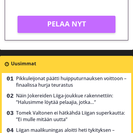
Vain uusille asiakkaille!
PELAA NYT
Uusimmat
Pikkuleijonat päätti huipputurnauksen voittoon –
finaalissa hurja teurastus
Näin Jokereiden Liiga-joukkue rakennettiin:
”Halusimme löytää pelaajia, jotka…”
Tomek Valtonen ei hätkähdä Liigan superkautta:
”Ei mulle mitään uutta”
Liigan maalikuningas aloitti heti tykityksen –