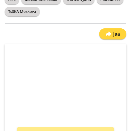
TsSKA Moskova
Jaa
1€ = 10€ arvosta
ilmaiskierroksia ilman
kierrätystä!
Talleta 1€
Saat heti 50 ilmaiskierrosta Tuohi 1000 -
peliin (arvo 0,20€ per kierros)!
Ei kierrätysvaatimusta!