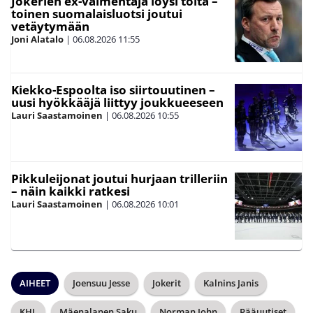
Jokerien ex-valmentaja löysi töitä –
toinen suomalaisluotsi joutui
vetäytymään
Joni Alatalo
|
06.08.2026
11:55
Kiekko-Espoolta iso siirtouutinen –
uusi hyökkääjä liittyy joukkueeseen
Lauri Saastamoinen
|
06.08.2026
10:55
Pikkuleijonat joutui hurjaan trilleriin
– näin kaikki ratkesi
Lauri Saastamoinen
|
06.08.2026
10:01
AIHEET
Joensuu Jesse
Jokerit
Kalnins Janis
KHL
Mäenalanen Saku
Norman John
Pääuutiset