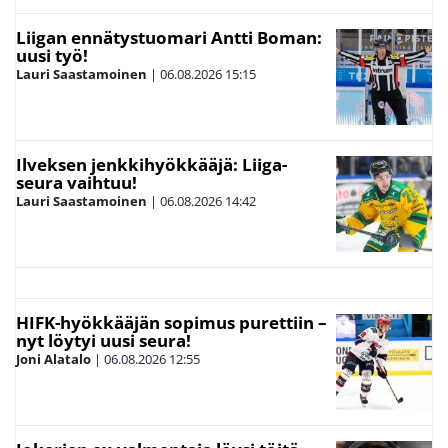
Liigan ennätystuomari Antti Boman:
uusi työ!
Lauri Saastamoinen
|
06.08.2026
15:15
Ilveksen jenkkihyökkääjä: Liiga-
seura vaihtuu!
Lauri Saastamoinen
|
06.08.2026
14:42
HIFK-hyökkääjän sopimus purettiin –
nyt löytyi uusi seura!
Joni Alatalo
|
06.08.2026
12:55