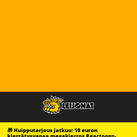
🎁 Huipputarjous jatkuu: 10 euron
kierrätysvapaa megakierros Reactoonz-