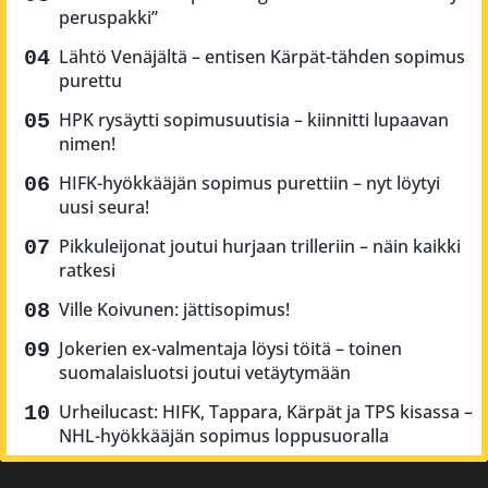
peruspakki”
Lähtö Venäjältä – entisen Kärpät-tähden sopimus
purettu
HPK rysäytti sopimusuutisia – kiinnitti lupaavan
nimen!
HIFK-hyökkääjän sopimus purettiin – nyt löytyi
uusi seura!
Pikkuleijonat joutui hurjaan trilleriin – näin kaikki
ratkesi
Ville Koivunen: jättisopimus!
Jokerien ex-valmentaja löysi töitä – toinen
suomalaisluotsi joutui vetäytymään
Urheilucast: HIFK, Tappara, Kärpät ja TPS kisassa –
NHL-hyökkääjän sopimus loppusuoralla