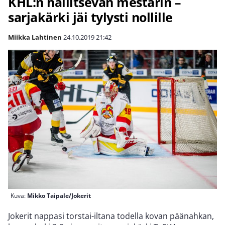
KHL:n hallitsevan mestarin –
sarjakärki jäi tylysti nollille
Miikka Lahtinen
24.10.2019
21:42
Kuva:
Mikko Taipale/Jokerit
Jokerit nappasi torstai-iltana todella kovan päänahkan,