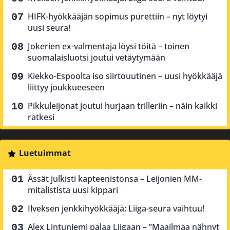
HIFK-hyökkääjän sopimus purettiin – nyt löytyi
uusi seura!
Jokerien ex-valmentaja löysi töitä – toinen
suomalaisluotsi joutui vetäytymään
Kiekko-Espoolta iso siirtouutinen – uusi hyökkääjä
liittyy joukkueeseen
Pikkuleijonat joutui hurjaan trilleriin – näin kaikki
ratkesi
Luetuimmat
Ässät julkisti kapteenistonsa – Leijonien MM-
mitalistista uusi kippari
Ilveksen jenkkihyökkääjä: Liiga-seura vaihtuu!
Alex Lintuniemi palaa Liigaan – ”Maailmaa nähnyt