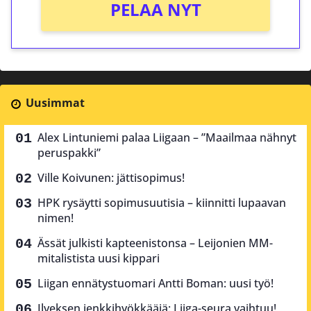
PELAA NYT
Uusimmat
Alex Lintuniemi palaa Liigaan – ”Maailmaa nähnyt
peruspakki”
Ville Koivunen: jättisopimus!
HPK rysäytti sopimusuutisia – kiinnitti lupaavan
nimen!
Ässät julkisti kapteenistonsa – Leijonien MM-
mitalistista uusi kippari
Liigan ennätystuomari Antti Boman: uusi työ!
Ilveksen jenkkihyökkääjä: Liiga-seura vaihtuu!