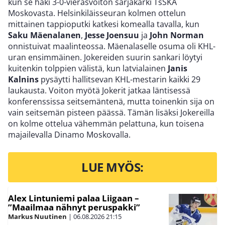
kun se haki 3-0-vierasvoiton sarjakärki TsSKA
Moskovasta. Helsinkiläisseuran kolmen ottelun
mittainen tappioputki katkesi komealla tavalla, kun
Saku Mäenalanen
,
Jesse Joensuu
ja
John Norman
onnistuivat maalinteossa. Mäenalaselle osuma oli KHL-
uran ensimmäinen. Jokereiden suurin sankari löytyi
kuitenkin tolppien välistä, kun latvialainen
Janis
Kalnins
pysäytti hallitsevan KHL-mestarin kaikki 29
laukausta. Voiton myötä Jokerit jatkaa läntisessä
konferenssissa seitsemäntenä, mutta toinenkin sija on
vain seitsemän pisteen päässä. Tämän lisäksi Jokereilla
on kolme ottelua vähemmän pelattuna, kun toisena
majailevalla Dinamo Moskovalla.
LUE MYÖS:
Alex Lintuniemi palaa Liigaan –
”Maailmaa nähnyt peruspakki”
Markus Nuutinen
|
06.08.2026
21:15