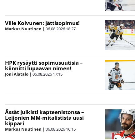
Ville Koivunen: jättisopimus!
Markus Nuutinen
|
06.08.2026
18:27
HPK rysäytti sopimusuutisia –
kiinnitti lupaavan nimen!
Joni Alatalo
|
06.08.2026
17:15
Ässät julkisti kapteenistonsa –
Leijonien MM-mitalistista uusi
kippari
Markus Nuutinen
|
06.08.2026
16:15