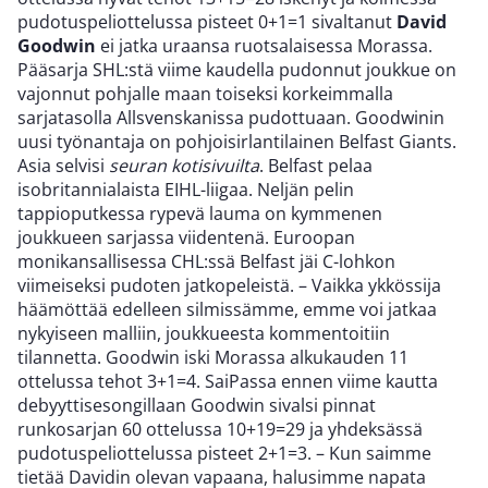
pudotuspeliottelussa pisteet 0+1=1 sivaltanut
David
Goodwin
ei jatka uraansa ruotsalaisessa Morassa.
Pääsarja SHL:stä viime kaudella pudonnut joukkue on
vajonnut pohjalle maan toiseksi korkeimmalla
sarjatasolla Allsvenskanissa pudottuaan. Goodwinin
uusi työnantaja on pohjoisirlantilainen Belfast Giants.
Asia selvisi
seuran kotisivuilta
. Belfast pelaa
isobritannialaista EIHL-liigaa. Neljän pelin
tappioputkessa rypevä lauma on kymmenen
joukkueen sarjassa viidentenä. Euroopan
monikansallisessa CHL:ssä Belfast jäi C-lohkon
viimeiseksi pudoten jatkopeleistä. – Vaikka ykkössija
häämöttää edelleen silmissämme, emme voi jatkaa
nykyiseen malliin, joukkueesta kommentoitiin
tilannetta. Goodwin iski Morassa alkukauden 11
ottelussa tehot 3+1=4. SaiPassa ennen viime kautta
debyyttisesongillaan Goodwin sivalsi pinnat
runkosarjan 60 ottelussa 10+19=29 ja yhdeksässä
pudotuspeliottelussa pisteet 2+1=3. – Kun saimme
tietää Davidin olevan vapaana, halusimme napata