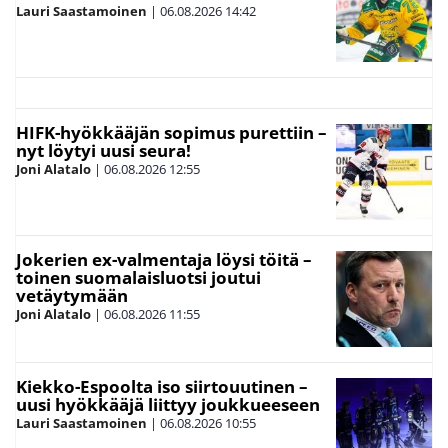
Lauri Saastamoinen
|
06.08.2026
14:42
HIFK-hyökkääjän sopimus purettiin –
nyt löytyi uusi seura!
Joni Alatalo
|
06.08.2026
12:55
Jokerien ex-valmentaja löysi töitä –
toinen suomalaisluotsi joutui
vetäytymään
Joni Alatalo
|
06.08.2026
11:55
Kiekko-Espoolta iso siirtouutinen –
uusi hyökkääjä liittyy joukkueeseen
Lauri Saastamoinen
|
06.08.2026
10:55