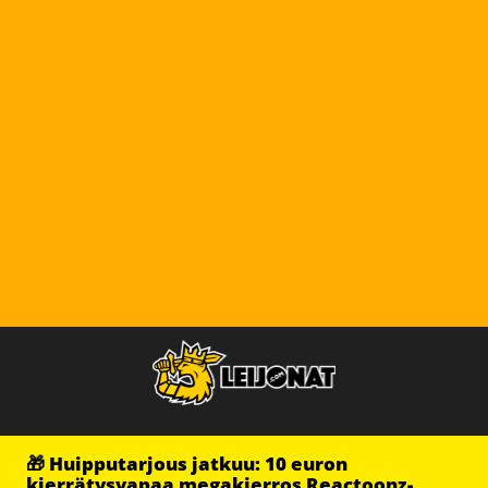
🎁 Huipputarjous jatkuu: 10 euron
kierrätysvapaa megakierros Reactoonz-