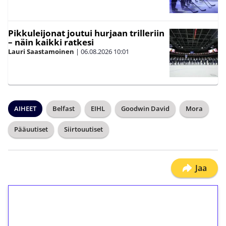
Pikkuleijonat joutui hurjaan trilleriin
– näin kaikki ratkesi
Lauri Saastamoinen
|
06.08.2026
10:01
AIHEET
Belfast
EIHL
Goodwin David
Mora
Pääuutiset
Siirtouutiset
Jaa
1€ = 10€ arvosta
ilmaiskierroksia ilman