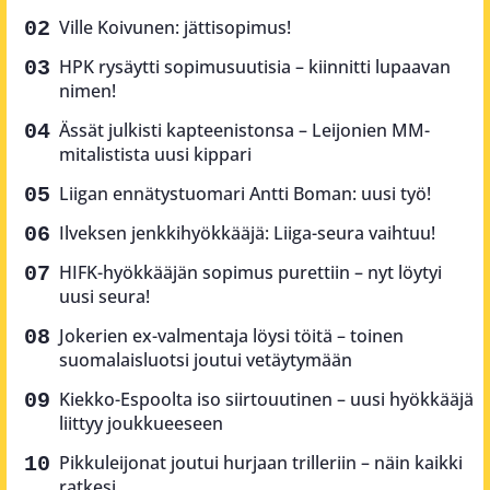
Ville Koivunen: jättisopimus!
HPK rysäytti sopimusuutisia – kiinnitti lupaavan
nimen!
Ässät julkisti kapteenistonsa – Leijonien MM-
mitalistista uusi kippari
Liigan ennätystuomari Antti Boman: uusi työ!
Ilveksen jenkkihyökkääjä: Liiga-seura vaihtuu!
HIFK-hyökkääjän sopimus purettiin – nyt löytyi
uusi seura!
Jokerien ex-valmentaja löysi töitä – toinen
suomalaisluotsi joutui vetäytymään
Kiekko-Espoolta iso siirtouutinen – uusi hyökkääjä
liittyy joukkueeseen
Pikkuleijonat joutui hurjaan trilleriin – näin kaikki
ratkesi