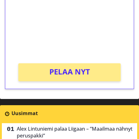
kierrätystä!
Talleta 1€
Saat heti 50 ilmaiskierrosta Tuohi 1000 -
peliin (arvo 0,20€ per kierros)!
Ei kierrätysvaatimusta!
PELAA NYT
Uusimmat
Alex Lintuniemi palaa Liigaan – ”Maailmaa nähnyt
peruspakki”