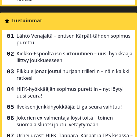
Luetuimmat
Lähtö Venäjältä – entisen Kärpät-tähden sopimus
purettu
Kiekko-Espoolta iso siirtouutinen – uusi hyökkääjä
liittyy joukkueeseen
Pikkuleijonat joutui hurjaan trilleriin – näin kaikki
ratkesi
HIFK-hyökkääjän sopimus purettiin – nyt löytyi
uusi seura!
Ilveksen jenkkihyökkääjä: Liiga-seura vaihtuu!
Jokerien ex-valmentaja löysi töitä – toinen
suomalaisluotsi joutui vetäytymään
Urheilucast: HIFK, Tappara, Kärpät ja TPS kisassa –