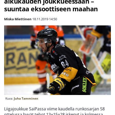
alkukauden joukkueessaan –
suuntaa eksoottiseen maahan
Miska Miettinen
18.11.2019
14:50
Kuva:
Juha Tamminen
Liigajoukkue SaiPassa viime kaudella runkosarjan 58
ottelussa hyvät tehot 13+15=28 iskenyt ja kolmessa