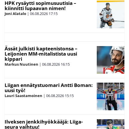
HPK rysäytti sopimusuutisia –
kiinnitti lupaavan nimen!
Joni Alatalo
|
06.08.2026
17:15
Ässät julkisti kapteenistonsa –
Leijonien MM-mitalistista uusi
kippari
Markus Nuutinen
|
06.08.2026
16:15
Liigan ennätystuomari Antti Boman:
uusi työ!
Lauri Saastamoinen
|
06.08.2026
15:15
Ilveksen jenkkihyökkääjä: Liiga-
seura vaihtuu!