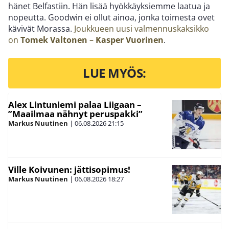
hänet Belfastiin. Hän lisää hyökkäyksiemme laatua ja
nopeutta. Goodwin ei ollut ainoa, jonka toimesta ovet
kävivät Morassa.
Joukkueen uusi valmennuskaksikko
on
Tomek Valtonen
–
Kasper Vuorinen
.
LUE MYÖS:
Alex Lintuniemi palaa Liigaan –
”Maailmaa nähnyt peruspakki”
Markus Nuutinen
|
06.08.2026
21:15
Ville Koivunen: jättisopimus!
Markus Nuutinen
|
06.08.2026
18:27