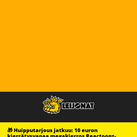
🎁 Huipputarjous jatkuu: 10 euron
kierrätysvapaa megakierros Reactoonz-