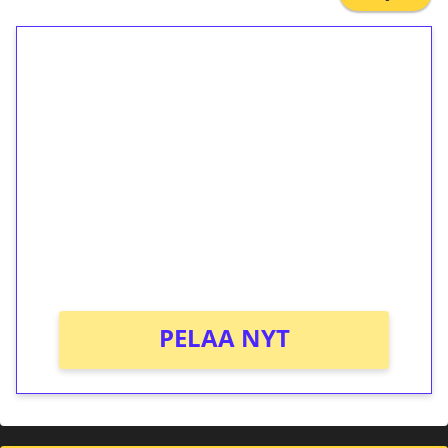
1€ = 10€ arvosta
ilmaiskierroksia ilman
kierrätystä!
Talleta 1€
Saat heti 50 ilmaiskierrosta Tuohi 1000 -
peliin (arvo 0,20€ per kierros)!
Ei kierrätysvaatimusta!
PELAA NYT