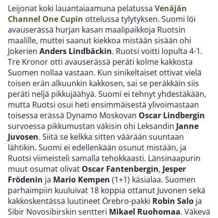
Leijonat koki lauantaiaamuna pelatussa
Venäjän
Channel One Cupin
ottelussa tylytyksen. Suomi löi
avauserässä hurjan kasan maalipaikkoja Ruotsin
maalille, muttei saanut kiekkoa mistään sisään ohi
Jokerien
Anders Lindbäckin
. Ruotsi voitti lopulta 4-1.
Tre Kronor otti avauserässä peräti kolme kakkosta
Suomen nollaa vastaan. Kun sinikeltaiset ottivat vielä
toisen erän alkuunkin kakkosen, sai se peräkkäin siis
peräti neljä pikkujäähyä. Suomi ei tehnyt yhdestäkään,
mutta Ruotsi osui heti ensimmäisestä ylivoimastaan
toisessa erässä Dynamo Moskovan
Oscar Lindbergin
survoessa pikkumustan väkisin ohi Leksandin
Janne
Juvosen
. Siitä se kelkka sitten väärään suuntaan
lähtikin. Suomi ei edellenkään osunut mistään, ja
Ruotsi viimeisteli samalla tehokkaasti. Länsinaapurin
muut osumat olivat
Oscar Fantenbergin
,
Jesper
Frödenin
ja
Mario Kempen
(1+1) käsialaa. Suomen
parhaimpiin kuuluivat 18 koppia ottanut Juvonen sekä
kakkoskentässä luutineet Örebro-pakki
Robin Salo
ja
Sibir Novosibirskin sentteri
Mikael Ruohomaa
. Väkevä