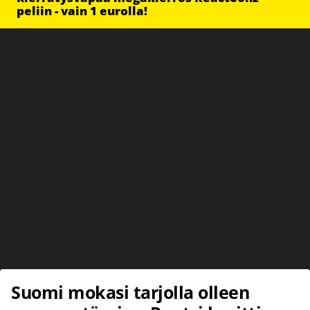
peliin - vain 1 eurolla!
Suomi mokasi tarjolla olleen