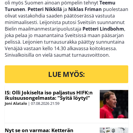
oli myös Suomen ainoan pömpelin tehnyt
Teemu
Turunen
.
Petteri Nikkilä
ja
Niklas Friman
puolestaan
olivat vastakohdia saaden päätöserässä vastuuta
minimaalisesti. Leijonista putosi Sveitsiin suunnannut
Bielin maailmanmestaripuolustaja
Petteri Lindbohm
,
joka pelaa jo maanantaina Sveitsissä maan pääsarjan
pelissä. Leijonien turnausurakka päättyy sunnuntaina
Venäjää vastaan kello 14.30 alkavassa koitoksessa.
Sinivalkoisilla on vielä saumat turnausvoittoon.
LUE MYÖS:
IS: Olli Jokiselta iso paljastus HIFK:n
ikuisuusongelmasta: ”Syitä löytyi”
Joni Alatalo
|
07.08.2026
21:59
Nyt se on varmaa: Ketterän