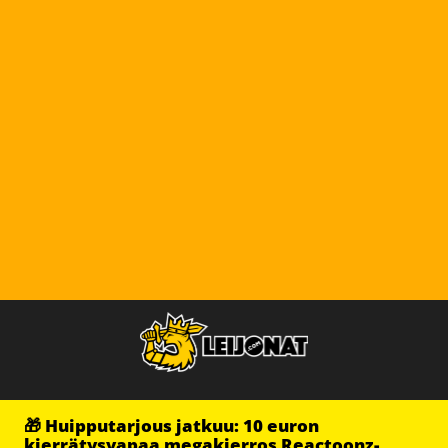
🎁 Huipputarjous jatkuu: 10 euron
kierrätysvapaa megakierros Reactoonz-