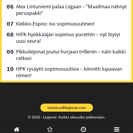
Alex Lintuniemi palaa Liigaan – ”Maailmaa nähnyt
peruspakki”
Kiekko-Espoo: iso sopimusuutinen!
HIFK-hyökkääjän sopimus purettiin – nyt löytyi
uusi seura!
Pikkuleijonat joutui hurjaan trilleriin – näin kaikki
ratkesi
HPK rysäytti sopimusuutisia – kiinnitti lupaavan
nimen!
toimitus@leijonat.com
© 2026 - Leijonat. Kaikki oikeudet pidätetään.