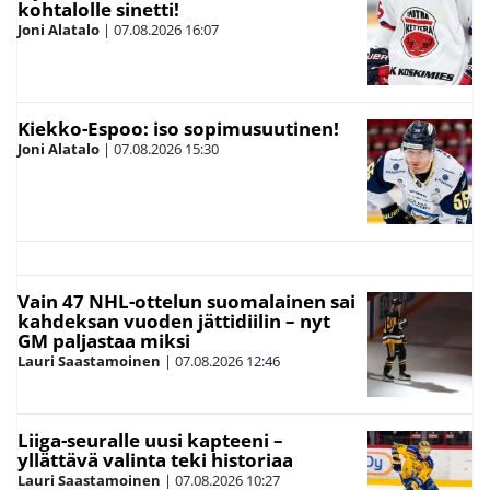
kohtalolle sinetti!
Joni Alatalo
|
07.08.2026
16:07
Kiekko-Espoo: iso sopimusuutinen!
Joni Alatalo
|
07.08.2026
15:30
Vain 47 NHL-ottelun suomalainen sai
kahdeksan vuoden jättidiilin – nyt
GM paljastaa miksi
Lauri Saastamoinen
|
07.08.2026
12:46
Liiga-seuralle uusi kapteeni –
yllättävä valinta teki historiaa
Lauri Saastamoinen
|
07.08.2026
10:27