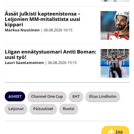
Ässät julkisti kapteenistonsa –
Leijonien MM-mitalistista uusi
kippari
Markus Nuutinen
|
06.08.2026
16:15
Liigan ennätystuomari Antti Boman:
uusi työ!
Lauri Saastamoinen
|
06.08.2026
15:15
AIHEET
Channel One Cup
EHT
Elias Lindholm
Leijonat
Pääuutiset
Ruotsi
Jaa