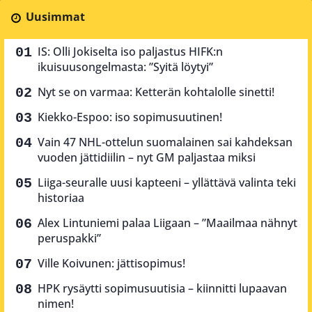
Uusimmat
IS: Olli Jokiselta iso paljastus HIFK:n
ikuisuusongelmasta: ”Syitä löytyi”
Nyt se on varmaa: Ketterän kohtalolle sinetti!
Kiekko-Espoo: iso sopimusuutinen!
Vain 47 NHL-ottelun suomalainen sai kahdeksan
vuoden jättidiilin – nyt GM paljastaa miksi
Liiga-seuralle uusi kapteeni – yllättävä valinta teki
historiaa
Alex Lintuniemi palaa Liigaan – ”Maailmaa nähnyt
peruspakki”
Ville Koivunen: jättisopimus!
HPK rysäytti sopimusuutisia – kiinnitti lupaavan
nimen!