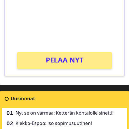
Talleta 1€
Saat heti 50 ilmaiskierrosta Tuohi 1000 -
peliin (arvo 0,20€ per kierros)!
Ei kierrätysvaatimusta!
PELAA NYT
Uusimmat
Nyt se on varmaa: Ketterän kohtalolle sinetti!
Kiekko-Espoo: iso sopimusuutinen!