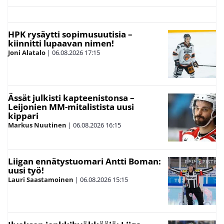
HPK rysäytti sopimusuutisia –
kiinnitti lupaavan nimen!
Joni Alatalo
|
06.08.2026
17:15
Ässät julkisti kapteenistonsa –
Leijonien MM-mitalistista uusi
kippari
Markus Nuutinen
|
06.08.2026
16:15
Liigan ennätystuomari Antti Boman:
uusi työ!
Lauri Saastamoinen
|
06.08.2026
15:15