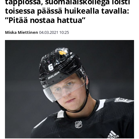
tappiossa, suomalaiskollega loisti
toisessa päässä huikealla tavalla:
”Pitää nostaa hattua”
Miska Miettinen
04.03.2021
10:25