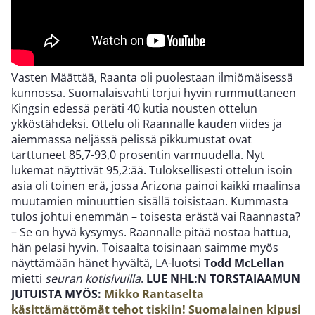
Vasten Määttää, Raanta oli puolestaan ilmiömäisessä
kunnossa. Suomalaisvahti torjui hyvin rummuttaneen
Kingsin edessä peräti 40 kutia nousten ottelun
ykköstähdeksi. Ottelu oli Raannalle kauden viides ja
aiemmassa neljässä pelissä pikkumustat ovat
tarttuneet 85,7-93,0 prosentin varmuudella. Nyt
lukemat näyttivät 95,2:ää. Tuloksellisesti ottelun isoin
asia oli toinen erä, jossa Arizona painoi kaikki maalinsa
muutamien minuuttien sisällä toisistaan. Kummasta
tulos johtui enemmän – toisesta erästä vai Raannasta?
– Se on hyvä kysymys. Raannalle pitää nostaa hattua,
hän pelasi hyvin. Toisaalta toisinaan saimme myös
näyttämään hänet hyvältä, LA-luotsi
Todd McLellan
mietti
seuran kotisivuilla
.
LUE NHL:N TORSTAIAAMUN
JUTUISTA MYÖS:
Mikko Rantaselta
käsittämättömät tehot tiskiin! Suomalainen kipusi