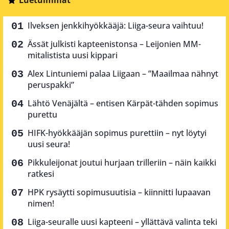
Ilveksen jenkkihyökkääjä: Liiga-seura vaihtuu!
Ässät julkisti kapteenistonsa – Leijonien MM-
mitalistista uusi kippari
Alex Lintuniemi palaa Liigaan – ”Maailmaa nähnyt
peruspakki”
Lähtö Venäjältä – entisen Kärpät-tähden sopimus
purettu
HIFK-hyökkääjän sopimus purettiin – nyt löytyi
uusi seura!
Pikkuleijonat joutui hurjaan trilleriin – näin kaikki
ratkesi
HPK rysäytti sopimusuutisia – kiinnitti lupaavan
nimen!
Liiga-seuralle uusi kapteeni – yllättävä valinta teki