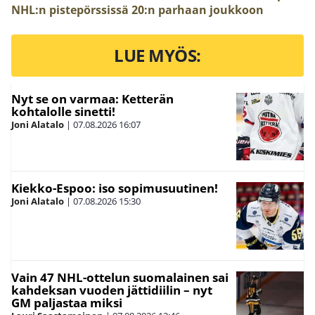
NHL:n pistepörssissä 20:n parhaan joukkoon
LUE MYÖS:
Nyt se on varmaa: Ketterän
kohtalolle sinetti!
Joni Alatalo
|
07.08.2026
16:07
Kiekko-Espoo: iso sopimusuutinen!
Joni Alatalo
|
07.08.2026
15:30
Vain 47 NHL-ottelun suomalainen sai
kahdeksan vuoden jättidiilin – nyt
GM paljastaa miksi