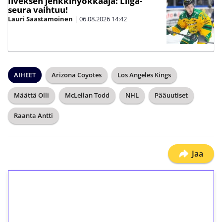
Ilveksen jenkkihyökkääjä: Liiga-
seura vaihtuu!
Lauri Saastamoinen
|
06.08.2026
14:42
AIHEET
Arizona Coyotes
Los Angeles Kings
Määttä Olli
McLellan Todd
NHL
Pääuutiset
Raanta Antti
Jaa
1€ = 10€ arvosta
ilmaiskierroksia ilman
kierrätystä!