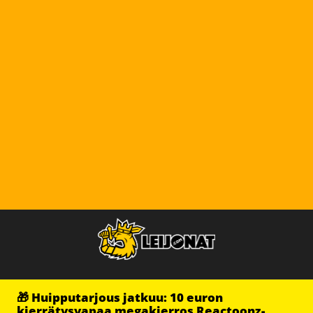
🎁 Huipputarjous jatkuu: 10 euron
kierrätysvapaa megakierros Reactoonz-