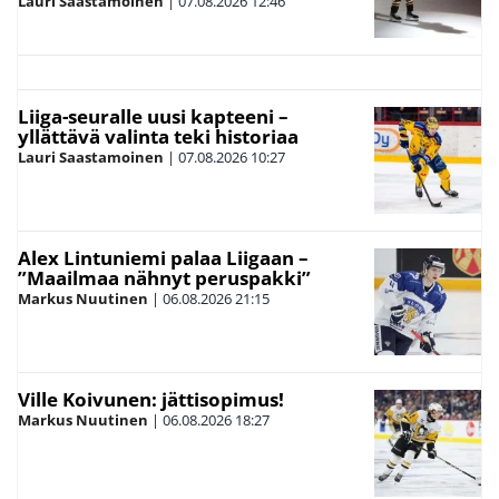
Lauri Saastamoinen
|
07.08.2026
12:46
Liiga-seuralle uusi kapteeni –
yllättävä valinta teki historiaa
Lauri Saastamoinen
|
07.08.2026
10:27
Alex Lintuniemi palaa Liigaan –
”Maailmaa nähnyt peruspakki”
Markus Nuutinen
|
06.08.2026
21:15
Ville Koivunen: jättisopimus!
Markus Nuutinen
|
06.08.2026
18:27