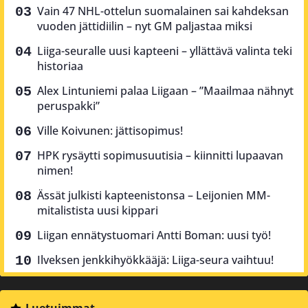
Vain 47 NHL-ottelun suomalainen sai kahdeksan
vuoden jättidiilin – nyt GM paljastaa miksi
Liiga-seuralle uusi kapteeni – yllättävä valinta teki
historiaa
Alex Lintuniemi palaa Liigaan – ”Maailmaa nähnyt
peruspakki”
Ville Koivunen: jättisopimus!
HPK rysäytti sopimusuutisia – kiinnitti lupaavan
nimen!
Ässät julkisti kapteenistonsa – Leijonien MM-
mitalistista uusi kippari
Liigan ennätystuomari Antti Boman: uusi työ!
Ilveksen jenkkihyökkääjä: Liiga-seura vaihtuu!
Luetuimmat