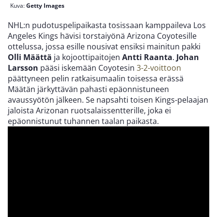
Kuva:
Getty Images
NHL:n pudotuspelipaikasta tosissaan kamppaileva Los
Angeles Kings hävisi torstaiyönä Arizona Coyotesille
ottelussa, jossa esille nousivat ensiksi mainitun pakki
Olli Määttä
ja kojoottipaitojen
Antti Raanta
.
Johan
Larsson
pääsi iskemään Coyotesin
3-2-voittoon
päättyneen pelin ratkaisumaalin toisessa erässä
Määtän järkyttävän pahasti epäonnistuneen
avaussyötön jälkeen. Se napsahti toisen Kings-pelaajan
jaloista Arizonan ruotsalaissentterille, joka ei
epäonnistunut tuhannen taalan paikasta.