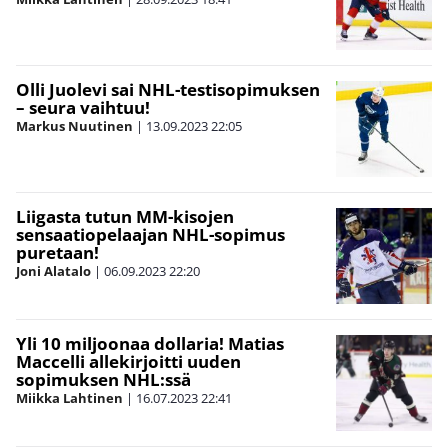
Olli Juolevi sai NHL-testisopimuksen
– seura vaihtuu!
Markus Nuutinen
|
13.09.2023
22:05
Liigasta tutun MM-kisojen
sensaatiopelaajan NHL-sopimus
puretaan!
Joni Alatalo
|
06.09.2023
22:20
Yli 10 miljoonaa dollaria! Matias
Maccelli allekirjoitti uuden
sopimuksen NHL:ssä
Miikka Lahtinen
|
16.07.2023
22:41