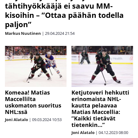
tähtihyökkääjä ei saavu MM-
kisoihin – ”Ottaa päähän todella
paljon”
Markus Nuutinen
|
29.04.2024
21:54
Komeaa! Matias
Ketjutoveri hehkutti
Maccellilta
erinomaista NHL-
uskomaton suoritus
kautta pelaavaa
NHL:ssä
Matias Maccellia:
”Kaikki tietävät
Joni Alatalo
|
09.03.2024
10:53
tietenkin…”
Joni Alatalo
|
04.12.2023
08:00