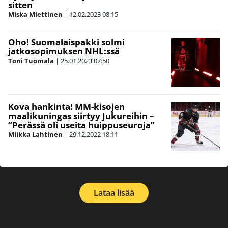
sitten
Miska Miettinen
|
12.02.2023
08:15
Oho! Suomalaispakki solmi
jatkosopimuksen NHL:ssä
Toni Tuomala
|
25.01.2023
07:50
Kova hankinta! MM-kisojen
maalikuningas siirtyy Jukureihin –
”Perässä oli useita huippuseuroja”
Miikka Lahtinen
|
29.12.2022
18:11
Lataa lisää