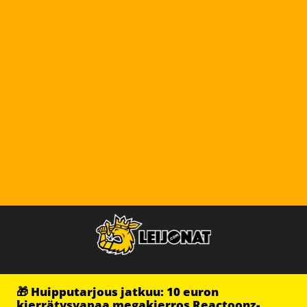
🎁 Huipputarjous jatkuu: 10 euron
kierrätysvapaa megakierros Reactoonz-