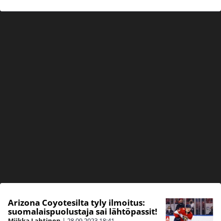
Arizona Coyotesilta tyly ilmoitus:
suomalaispuolustaja sai lähtöpassit!
Miikka Lahtinen
|
28.09.2023
18:41