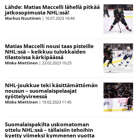
Lähde: Matias Maccelli lähellä pitkää
jatkosopimusta NHL:ssä!
Markus Nuutinen
|
16.07.2023
16:44
Matias Maccelli nousi taas pisteille
NHL:ssä – keikkuu tulokkaiden
tilastoissa kärkipäässä
Miska Miettinen
|
23.02.2023
10:25
NHL-joukkue teki käsittämättömän
nousun – suomalaispelaajat
syöttelyvireessä
Miska Miettinen
|
19.02.2023
11:45
Suomalaispakilta uskomatoman
ottelu NHL:ssä – tällaisiin tehoihin
kyetty viimeksi kymmenen vuotta