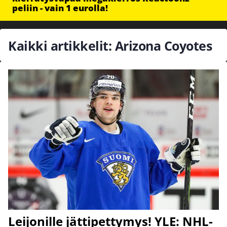
peliin - vain 1 eurolla!
Kaikki artikkelit: Arizona Coyotes
Leijonille jättipettymys! YLE: NHL-