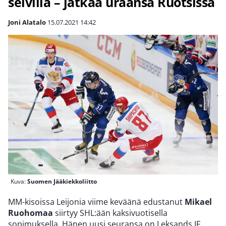
selvillä – jatkaa uraansa Ruotsissa
Joni Alatalo
15.07.2021
14:42
Kuva:
Suomen Jääkiekkoliitto
MM-kisoissa Leijonia viime keväänä edustanut
Mikael
Ruohomaa
siirtyy SHL:ään kaksivuotisella
sopimuksella. Hänen uusi seuransa on Leksands IF.