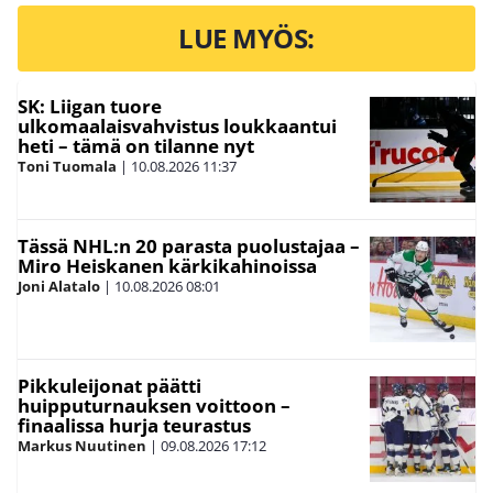
LUE MYÖS:
SK: Liigan tuore
ulkomaalaisvahvistus loukkaantui
heti – tämä on tilanne nyt
Toni Tuomala
|
10.08.2026
11:37
Tässä NHL:n 20 parasta puolustajaa –
Miro Heiskanen kärkikahinoissa
Joni Alatalo
|
10.08.2026
08:01
Pikkuleijonat päätti
huipputurnauksen voittoon –
finaalissa hurja teurastus
Markus Nuutinen
|
09.08.2026
17:12