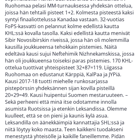
Ruohomaa pelasi MM-turnauksessa yhdeksän ottelua,
joissa hän tehtaili pisteet 1+2. Kolmesta pisteestä kaksi
syntyi finaaliottelussa Kanadaa vastaan. 32-vuotias
FoPS-kasvatti on pelannut kolme edellistä kautta
KHL:ssä kovalla tasolla. Kaksi edellistä kautta menivät
Sibir Novosibirskin riveissä, jossa hän oli molemmilla
kausilla joukkueensa tehokkain pistemies. Näitä
edeltävä kausi sujui Neftehimik Nizhnekamskissa, jossa
hän oli joukkueensa toiseksi paras pistemies. 170 KHL-
ottelua tuottivat yhteispisteet 32+87=119. Liigassa
Ruohomaa on edustanut Kärppiä, KalPaa ja JYPiä.
Kausi 2017-18 tuotti miehelle runkosarjassa
pistepörssin yhdeksännen sijan kovilla pisteillä
20+29=49. Kausi huipentui Suomen mestaruuteen. –
Sekä perheeni että minä itse odotamme innolla
asumista Ruotsissa ja etenkin Leksandissa. Olemme
kuulleet, että se on pieni ja kaunis kylä asua.
Leksandilla on äänekkäimpiä kannattajia SHL:ssä ja
niitä löytyy koko maasta. Teen kaikkeni tuodakseni
menestystä yhteisölle ja kaikille faneillemme. Pidän