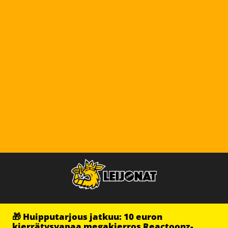
🎁 Huipputarjous jatkuu: 10 euron
kierrätysvapaa megakierros Reactoonz-