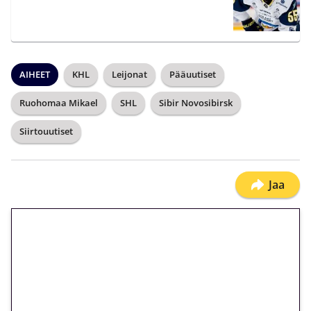
AIHEET
KHL
Leijonat
Pääuutiset
Ruohomaa Mikael
SHL
Sibir Novosibirsk
Siirtouutiset
Jaa
🎁 Huipputarjous jatkuu: 10
euron kierrätysvapaa
megakierros Reactoonz-
peliin – vain 1 eurolla!