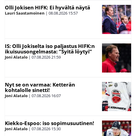
Olli Jokisen HIFK: Ei hyvältä näytä
Lauri Saastamoinen
|
08.08.2026
15:57
IS: Olli Jokiselta iso paljastus HIFK:n
ikuisuusongelmasta: ”Syitä löytyi”
Joni Alatalo
|
07.08.2026
21:59
Nyt se on varmaa: Ketterän
kohtalolle sinetti!
Joni Alatalo
|
07.08.2026
16:07
Kiekko-Espoo: iso sopimusuutinen!
Joni Alatalo
|
07.08.2026
15:30