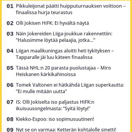
Pikkuleijonat päätti huipputurnauksen voittoon –
finaalissa hurja teurastus
Olli Jokisen HIFK: Ei hyvältä näytä
Näin Jokereiden Liiga-joukkue rakennettiin:
”Halusimme löytää pelaajia, jotka…”
Liigan maalikuningas aloitti heti tykityksen –
Tapparalle jäi luu käteen finaalissa
Tässä NHL:n 20 parasta puolustajaa – Miro
Heiskanen kärkikahinoissa
Tomek Valtonen ei hätkähdä Liigan superkautta:
”Ei mulle mitään uutta”
IS: Olli Jokiselta iso paljastus HIFK:n
ikuisuusongelmasta: ”Syitä löytyi”
Kiekko-Espoo: iso sopimusuutinen!
Nyt se on varmaa: Ketterän kohtalolle sinetti!