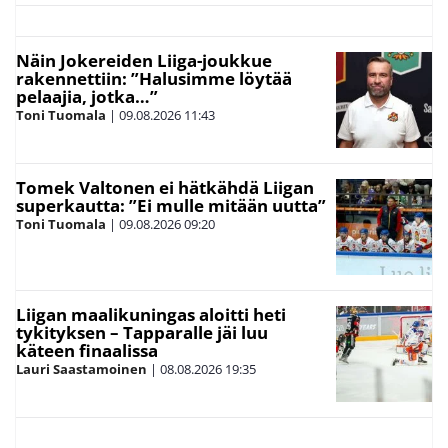
Näin Jokereiden Liiga-joukkue
rakennettiin: ”Halusimme löytää
pelaajia, jotka…”
Toni Tuomala
|
09.08.2026
11:43
Tomek Valtonen ei hätkähdä Liigan
superkautta: ”Ei mulle mitään uutta”
Toni Tuomala
|
09.08.2026
09:20
Liigan maalikuningas aloitti heti
tykityksen – Tapparalle jäi luu
käteen finaalissa
Lauri Saastamoinen
|
08.08.2026
19:35