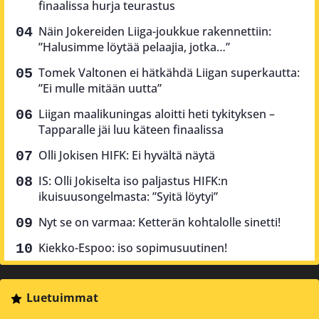
finaalissa hurja teurastus
Näin Jokereiden Liiga-joukkue rakennettiin:
”Halusimme löytää pelaajia, jotka…”
Tomek Valtonen ei hätkähdä Liigan superkautta:
”Ei mulle mitään uutta”
Liigan maalikuningas aloitti heti tykityksen –
Tapparalle jäi luu käteen finaalissa
Olli Jokisen HIFK: Ei hyvältä näytä
IS: Olli Jokiselta iso paljastus HIFK:n
ikuisuusongelmasta: ”Syitä löytyi”
Nyt se on varmaa: Ketterän kohtalolle sinetti!
Kiekko-Espoo: iso sopimusuutinen!
Luetuimmat