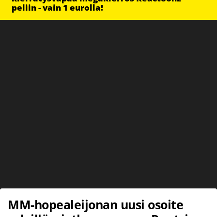
peliin - vain 1 eurolla!
MM-hopealeijonan uusi osoite