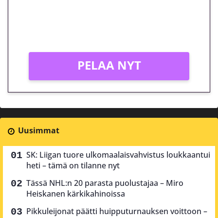
Peli: Reactoonz
Vain uusille asiakkaille!
PELAA NYT
Uusimmat
SK: Liigan tuore ulkomaalaisvahvistus loukkaantui
heti – tämä on tilanne nyt
Tässä NHL:n 20 parasta puolustajaa – Miro
Heiskanen kärkikahinoissa
Pikkuleijonat päätti huipputurnauksen voittoon –