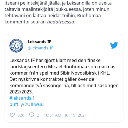
itseäni pelintekijänä jäällä, ja Leksandilla on useita
taitavia maalintekijöitä joukkueessa, joten minun
tehtäväni on laittaa heidät töihin, Ruohomaa
kommentoi seuran
tiedotteessa
.
Leksands IF
@leksands_if
Leksands IF har gjort klart med den finske
landslagscentern Mikael Ruohomaa som närmast
kommer från spel med Sibir Novosibirsk i KHL.
Det nyskrivna kontraktet gäller över de
kommande två säsongerna, till och med säsongen
2022/2023.
#leksandsif
buff.ly/2UILwuu
326
2
10:51 AM · Jul 15, 2021