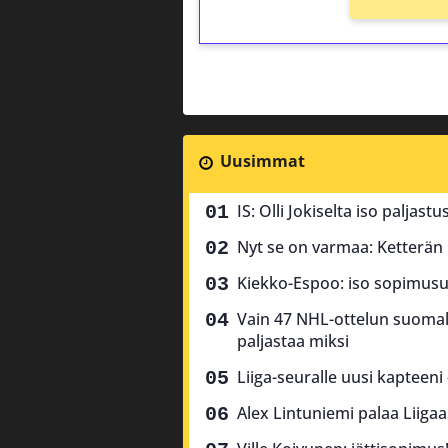
Uusimmat
IS: Olli Jokiselta iso paljas
Nyt se on varmaa: Ketterän k
Kiekko-Espoo: iso sopimusu
Vain 47 NHL-ottelun suomala
paljastaa miksi
Liiga-seuralle uusi kapteeni –
Alex Lintuniemi palaa Liiga