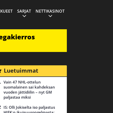
KUEET
SARJAT
NETTIKASINOT
egakierros
Luetuimmat
Vain 47 NHL-ottelun
suomalainen sai kahdeksan
vuoden jättidiilin – nyt GM
paljastaa miksi
IS: Olli Jokiselta iso paljastus
HIFK:n ikuisuusongelmasta: