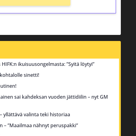
tus HIFK:n ikuisuusongelmasta: ”Syitä löytyi”
ohtalolle sinetti!
utinen!
inen sai kahdeksan vuoden jättidiilin – nyt GM
 yllättävä valinta teki historiaa
an – ”Maailmaa nähnyt peruspakki”