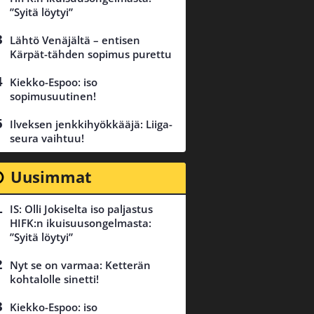
”Syitä löytyi”
Lähtö Venäjältä – entisen
Kärpät-tähden sopimus purettu
Kiekko-Espoo: iso
sopimusuutinen!
Ilveksen jenkkihyökkääjä: Liiga-
seura vaihtuu!
Uusimmat
IS: Olli Jokiselta iso paljastus
HIFK:n ikuisuusongelmasta:
”Syitä löytyi”
Nyt se on varmaa: Ketterän
kohtalolle sinetti!
Kiekko-Espoo: iso