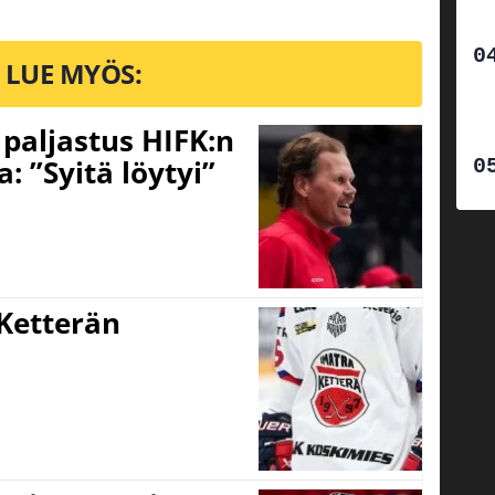
LUE MYÖS:
o paljastus HIFK:n
 ”Syitä löytyi”
Ketterän