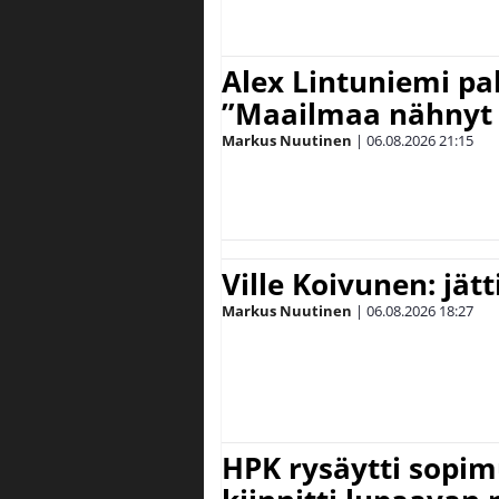
Alex Lintuniemi pal
”Maailmaa nähnyt 
Markus Nuutinen
|
06.08.2026
21:15
Ville Koivunen: jät
Markus Nuutinen
|
06.08.2026
18:27
HPK rysäytti sopim