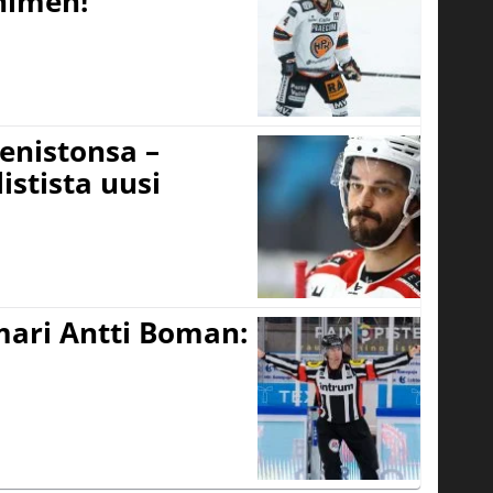
 nimen!
eenistonsa –
istista uusi
mari Antti Boman: