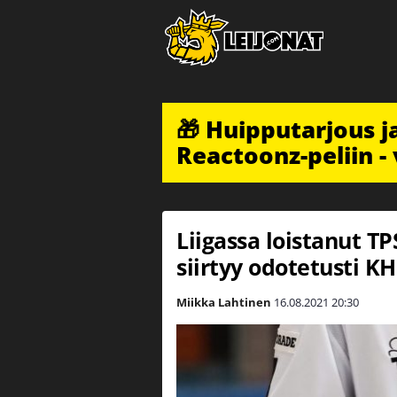
🎁 Huipputarjous 
Reactoonz-peliin - 
Liigassa loistanut TP
siirtyy odotetusti K
Miikka Lahtinen
16.08.2021
20:30