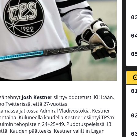
keä tehnyt
Josh Kestner
siirtyy odotetusti KHL:ään.
oo Twitterissä, että 27-vuotias
tamassa jatkossa Admiral Vladivostokia. Kestner
taina. Kuluneella kaudella Kestner esiintyi TPS:n
huimin tehopistein 24+25=49. Pudotuspeleissä 13
ttä. Kauden päätteeksi Kestner valittiin Liigan