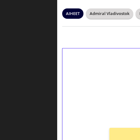
AIHEET
Admiral Vladivostok
1€ = 10€ arvosta 
kierrätystä!
Talleta 1€
Saat heti 50 ilmaiskierr
kierros)!
Ei kierrätysvaatimusta!