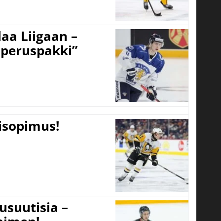
aa Liigaan –
peruspakki”
tisopimus!
usuutisia –