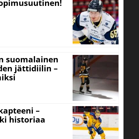
sopimusuutinen!
un suomalainen
n jättidiilin –
iksi
 kapteeni –
ki historiaa