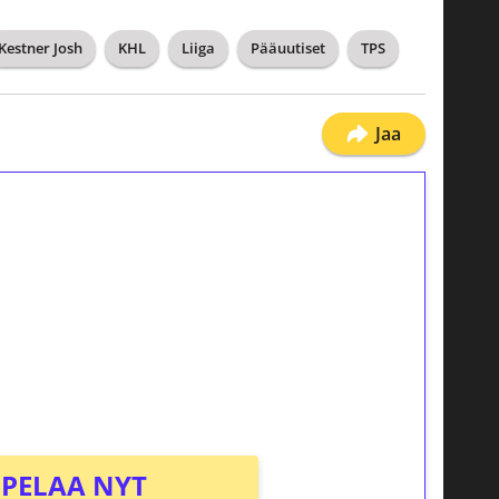
Kestner Josh
KHL
Liiga
Pääuutiset
TPS
Jaa
ilmaiskierroksia ilman
osta Tuohi 1000 -peliin (arvo 0,20€ per
PELAA NYT