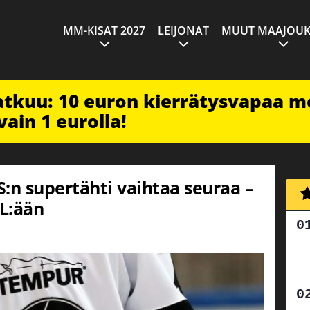
MM-KISAT 2027
LEIJONAT
MUUT MAAJOUK
jatkuu: 10 euron kierrätysvapaa m
vain 1 eurolla!
S:n supertähti vaihtaa seuraa –
HL:ään