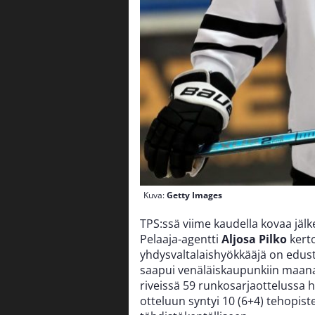
Kuva:
Getty Images
TPS:ssä viime kaudella kovaa jäl
Pelaaja-agentti
Aljosa Pilko
kert
yhdysvaltalaishyökkääjä on edus
saapui venäläiskaupunkiin maanan
riveissä 59 runkosarjaottelussa 
otteluun syntyi 10 (6+4) tehopiste