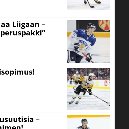
aa Liigaan –
peruspakki”
tisopimus!
usuutisia –
 nimen!