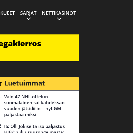
KUEET
SARJAT
NETTIKASINOT
egakierros
Luetuimmat
Vain 47 NHL-ottelun
suomalainen sai kahdeksan
vuoden jättidiilin – nyt GM
paljastaa miksi
IS: Olli Jokiselta iso paljastus
HIFK:n ikuisuusongelmasta: