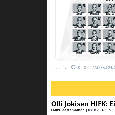
47
0
8:02 AM · Oct 24,
Olli Jokisen HIFK: 
Lauri Saastamoinen
|
08.08.2026
15:57