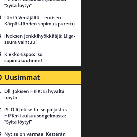
”Syitä löytyi”
Lähtö Venäjältä – entisen
Kärpät-tähden sopimus purettu
Ilveksen jenkkihyökkääjä: Liiga-
seura vaihtuu!
Kiekko-Espoo: iso
sopimusuutinen!
Uusimmat
Olli Jokisen HIFK: Ei hyvältä
näytä
IS: Olli Jokiselta iso paljastus
HIFK:n ikuisuusongelmasta:
”Syitä löytyi”
Nyt se on varmaa: Ketterän