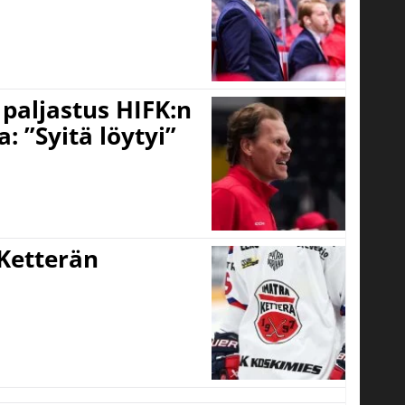
o paljastus HIFK:n
 ”Syitä löytyi”
Ketterän