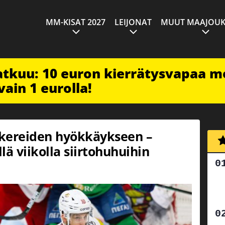
MM-KISAT 2027
LEIJONAT
MUUT MAAJOUK
jatkuu: 10 euron kierrätysvapaa m
vain 1 eurolla!
okereiden hyökkäykseen –
llä viikolla siirtohuhuihin