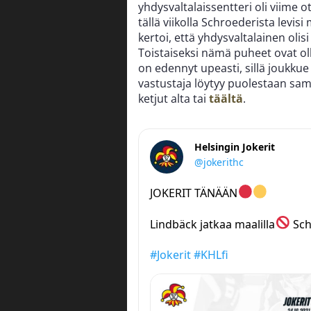
yhdysvaltalaissentteri oli viime 
tällä viikolla Schroederista levis
kertoi, että yhdysvaltalainen oli
Toistaiseksi nämä puheet ovat oll
on edennyt upeasti, sillä joukkue
vastustaja löytyy puolestaan sama
ketjut alta tai
täältä
.
Helsingin Jokerit
@jokerithc
JOKERIT TÄNÄÄN
Lindbäck jatkaa maalilla
Sch
#Jokerit
#KHLfi