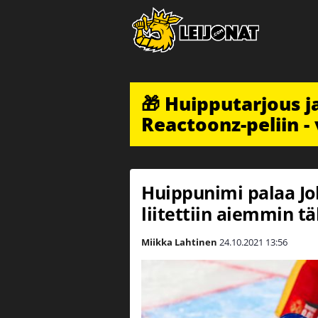
🎁 Huipputarjous 
Reactoonz-peliin - 
Huippunimi palaa J
liitettiin aiemmin tä
Miikka Lahtinen
24.10.2021
13:56