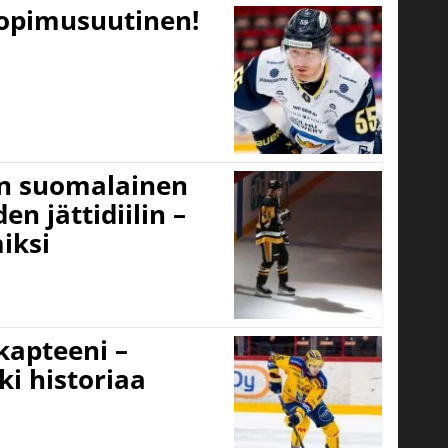
sopimusuutinen!
un suomalainen
n jättidiilin –
iksi
 kapteeni –
ki historiaa