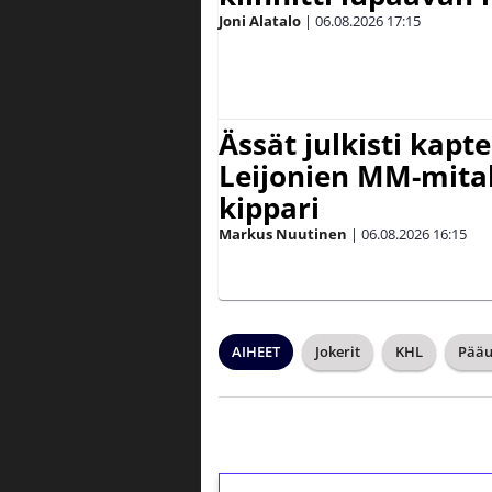
Joni Alatalo
|
06.08.2026
17:15
Ässät julkisti kapt
Leijonien MM-mital
kippari
Markus Nuutinen
|
06.08.2026
16:15
AIHEET
Jokerit
KHL
Pääu