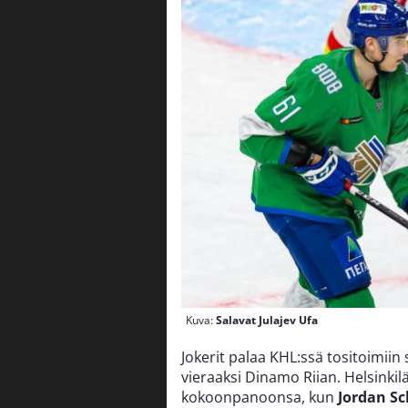
Kuva:
Salavat Julajev Ufa
Jokerit palaa KHL:ssä tositoimiin
vieraaksi Dinamo Riian. Helsinkil
kokoonpanoonsa, kun
Jordan S