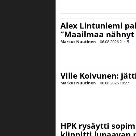
Alex Lintuniemi pal
”Maailmaa nähnyt 
Markus Nuutinen
|
06.08.2026
21:15
Ville Koivunen: jät
Markus Nuutinen
|
06.08.2026
18:27
HPK rysäytti sopim
kiinnitti lupaavan