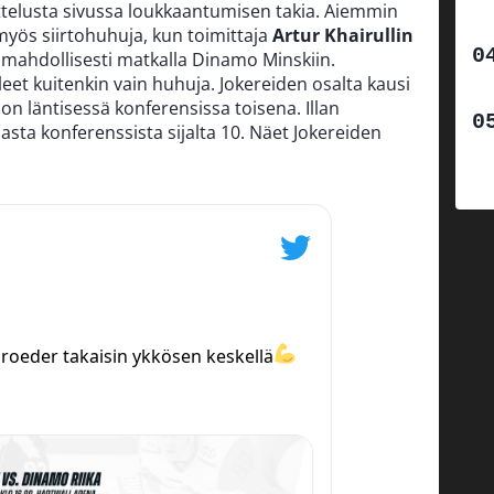
ottelusta sivussa loukkaantumisen takia. Aiemmin
i myös siirtohuhuja, kun toimittaja
Artur Khairullin
si mahdollisesti matkalla Dinamo Minskiin.
eet kuitenkin vain huhuja. Jokereiden osalta kausi
 on läntisessä konferensissa toisena. Illan
sta konferenssista sijalta 10. Näet Jokereiden
roeder takaisin ykkösen keskellä