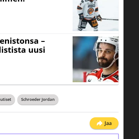
eenistonsa –
istista uusi
utiset
Schroeder Jordan
Jaa