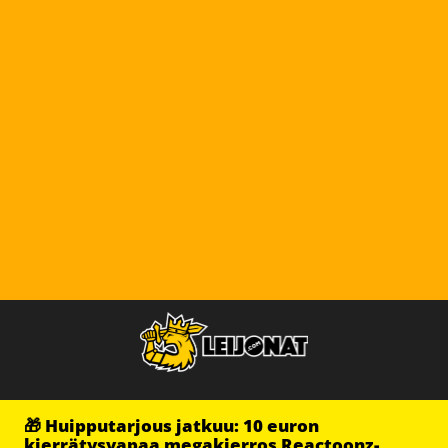
🎁 Huipputarjous jatkuu: 10 euron
kierrätysvapaa megakierros Reactoonz-