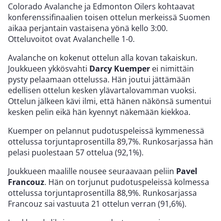
Colorado Avalanche ja Edmonton Oilers kohtaavat
konferenssifinaalien toisen ottelun merkeissä Suomen
aikaa perjantain vastaisena yönä kello 3:00.
Otteluvoitot ovat Avalanchelle 1-0.
Avalanche on kokenut ottelun alla kovan takaiskun.
Joukkueen ykkösvahti
Darcy Kuemper
ei nimittäin
pysty pelaamaan ottelussa. Hän joutui jättämään
edellisen ottelun kesken ylävartalovamman vuoksi.
Ottelun jälkeen kävi ilmi, että hänen näkönsä sumentui
kesken pelin eikä hän kyennyt näkemään kiekkoa.
Kuemper on pelannut pudotuspeleissä kymmenessä
ottelussa torjuntaprosentilla 89,7%. Runkosarjassa hän
pelasi puolestaan 57 ottelua (92,1%).
Joukkueen maalille nousee seuraavaan peliin
Pavel
Francouz
. Hän on torjunut pudotuspeleissä kolmessa
ottelussa torjuntaprosentilla 88,9%. Runkosarjassa
Francouz sai vastuuta 21 ottelun verran (91,6%).