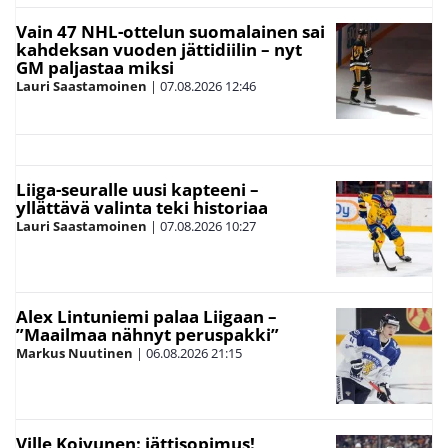
Vain 47 NHL-ottelun suomalainen sai
kahdeksan vuoden jättidiilin – nyt
GM paljastaa miksi
Lauri Saastamoinen
|
07.08.2026
12:46
Liiga-seuralle uusi kapteeni –
yllättävä valinta teki historiaa
Lauri Saastamoinen
|
07.08.2026
10:27
Alex Lintuniemi palaa Liigaan –
”Maailmaa nähnyt peruspakki”
Markus Nuutinen
|
06.08.2026
21:15
Ville Koivunen: jättisopimus!