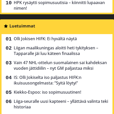
HPK rysäytti sopimusuutisia – kiinnitti lupaavan
nimen!
Luetuimmat
Olli Jokisen HIFK: Ei hyvältä näytä
Liigan maalikuningas aloitti heti tykityksen –
Tapparalle jäi luu käteen finaalissa
Vain 47 NHL-ottelun suomalainen sai kahdeksan
vuoden jättidiilin – nyt GM paljastaa miksi
IS: Olli Jokiselta iso paljastus HIFK:n
ikuisuusongelmasta: ”Syitä löytyi”
Kiekko-Espoo: iso sopimusuutinen!
Liiga-seuralle uusi kapteeni – yllättävä valinta teki
historiaa