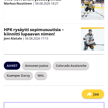
Markus Nuutinen
|
06.08.2026
18:27
HPK rysäytti sopimusuutisia –
kiinnitti lupaavan nimen!
Joni Alatalo
|
06.08.2026
17:15
AIHEET
Annunen Justus
Colorado Avalanche
Kuemper Darcy
NHL
Jaa