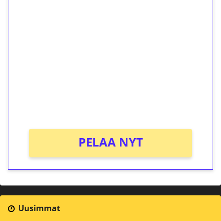
1€ = 10€ arvosta
ilmaiskierroksia ilman
kierrätystä!
Talleta 1€
Saat heti 50 ilmaiskierrosta Tuohi 1000 -
peliin (arvo 0,20€ per kierros)!
Ei kierrätysvaatimusta!
PELAA NYT
Uusimmat