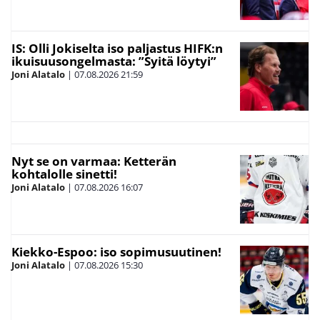
IS: Olli Jokiselta iso paljastus HIFK:n
ikuisuusongelmasta: ”Syitä löytyi”
Joni Alatalo
|
07.08.2026
21:59
Nyt se on varmaa: Ketterän
kohtalolle sinetti!
Joni Alatalo
|
07.08.2026
16:07
Kiekko-Espoo: iso sopimusuutinen!
Joni Alatalo
|
07.08.2026
15:30