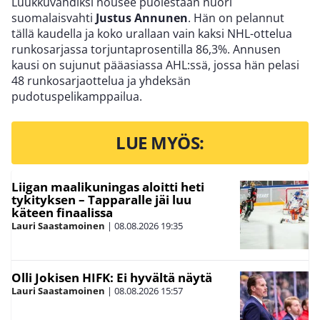
Luukkuvahdiksi nousee puolestaan nuori
suomalaisvahti
Justus Annunen
. Hän on pelannut
tällä kaudella ja koko urallaan vain kaksi NHL-ottelua
runkosarjassa torjuntaprosentilla 86,3%. Annusen
kausi on sujunut pääasiassa AHL:ssä, jossa hän pelasi
48 runkosarjaottelua ja yhdeksän
pudotuspelikamppailua.
LUE MYÖS:
Liigan maalikuningas aloitti heti
tykityksen – Tapparalle jäi luu
käteen finaalissa
Lauri Saastamoinen
|
08.08.2026
19:35
Olli Jokisen HIFK: Ei hyvältä näytä
Lauri Saastamoinen
|
08.08.2026
15:57