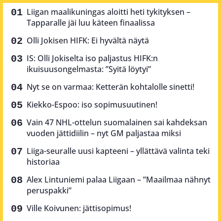
Liigan maalikuningas aloitti heti tykityksen –
Tapparalle jäi luu käteen finaalissa
Olli Jokisen HIFK: Ei hyvältä näytä
IS: Olli Jokiselta iso paljastus HIFK:n
ikuisuusongelmasta: ”Syitä löytyi”
Nyt se on varmaa: Ketterän kohtalolle sinetti!
Kiekko-Espoo: iso sopimusuutinen!
Vain 47 NHL-ottelun suomalainen sai kahdeksan
vuoden jättidiilin – nyt GM paljastaa miksi
Liiga-seuralle uusi kapteeni – yllättävä valinta teki
historiaa
Alex Lintuniemi palaa Liigaan – ”Maailmaa nähnyt
peruspakki”
Ville Koivunen: jättisopimus!