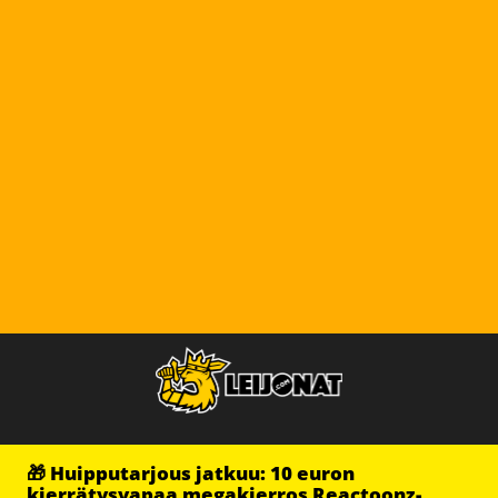
🎁 Huipputarjous jatkuu: 10 euron
kierrätysvapaa megakierros Reactoonz-