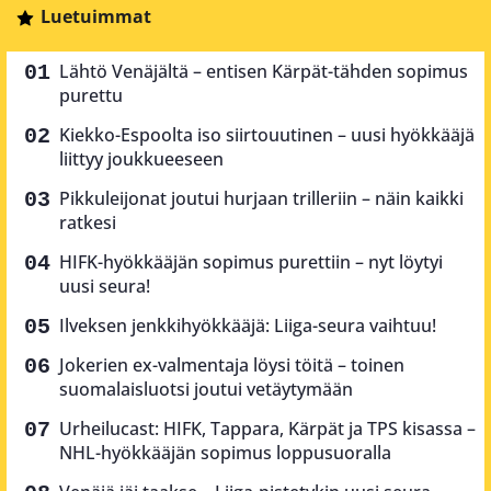
Luetuimmat
Lähtö Venäjältä – entisen Kärpät-tähden sopimus
purettu
Kiekko-Espoolta iso siirtouutinen – uusi hyökkääjä
liittyy joukkueeseen
Pikkuleijonat joutui hurjaan trilleriin – näin kaikki
ratkesi
HIFK-hyökkääjän sopimus purettiin – nyt löytyi
uusi seura!
Ilveksen jenkkihyökkääjä: Liiga-seura vaihtuu!
Jokerien ex-valmentaja löysi töitä – toinen
suomalaisluotsi joutui vetäytymään
Urheilucast: HIFK, Tappara, Kärpät ja TPS kisassa –
NHL-hyökkääjän sopimus loppusuoralla