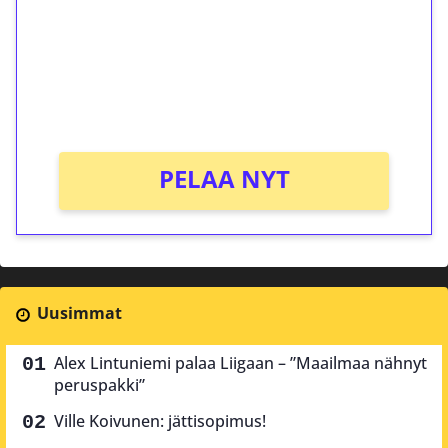
Talleta 1€
Saat heti 50 ilmaiskierrosta Tuohi 1000 -
peliin (arvo 0,20€ per kierros)!
Ei kierrätysvaatimusta!
PELAA NYT
Uusimmat
Alex Lintuniemi palaa Liigaan – ”Maailmaa nähnyt
peruspakki”
Ville Koivunen: jättisopimus!