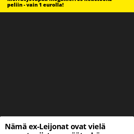
peliin - vain 1 eurolla!
Nämä ex-Leijonat ovat vielä