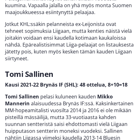
kuumina. Vapaalla jalalla on yhä myös monta Suomen
maajoukkueessa esiintynyttä pelaajaa.
Jotkut KHL:ssäkin pelanneista ex-Leijonista ovat
tehneet sopimuksia Liigaan, mutta kenties näistä vielä
joitakin voidaan ensi kaudella kotimaan kaukaloissa
nähdä. Epärealistisimmat Liiga-pelaajat on listauksesta
jätetty pois, kuten myös kesken tämän kauden Liigaan
siirtyneet.
Tomi Sallinen
Kausi 2021-22
Brynäs
IF (SHL): 48 ottelua, 8+10=18
Tomi Sallinen
pelasi kuluneen kauden
Mikko
Mannerin
alaisuudessa Brynäs IF:ssä. Kaksinkertainen
MM-hopeamitalisti vuosilta 2014 ja 2016 ei ole mikään
pisteillä mässäilijä, mutta 33-vuotiaasta kahden
suunnan sentteristä saisi ehdottomasti vielä Liigaan
huipputason sentterin moneksi vuodeksi. Sallinen
nähtiin Liigassa viimeksi kaudella 2013-14 Bluesin