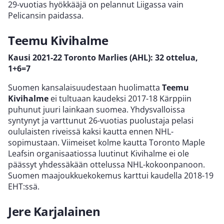
29-vuotias hyökkääjä on pelannut Liigassa vain
Pelicansin paidassa.
Teemu Kivihalme
Kausi 2021-22
Toronto Marlies (AHL): 32 ottelua,
1+6=7
Suomen kansalaisuudestaan huolimatta
Teemu
Kivihalme
ei tultuaan kaudeksi 2017-18 Kärppiin
puhunut juuri lainkaan suomea. Yhdysvalloissa
syntynyt ja varttunut 26-vuotias puolustaja pelasi
oululaisten riveissä kaksi kautta ennen NHL-
sopimustaan. Viimeiset kolme kautta Toronto Maple
Leafsin organisaatiossa luutinut Kivihalme ei ole
päässyt yhdessäkään ottelussa NHL-kokoonpanoon.
Suomen maajoukkuekokemus karttui kaudella 2018-19
EHT:ssä.
Jere Karjalainen