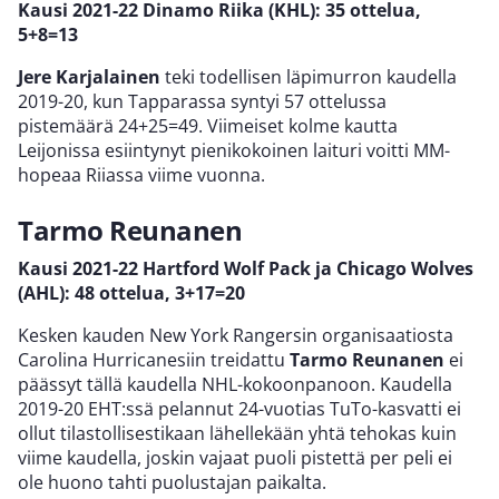
Kausi 2021-22
Dinamo Riika (KHL): 35 ottelua,
5+8=13
Jere Karjalainen
teki todellisen läpimurron kaudella
2019-20, kun Tapparassa syntyi 57 ottelussa
pistemäärä 24+25=49. Viimeiset kolme kautta
Leijonissa esiintynyt pienikokoinen laituri voitti MM-
hopeaa Riiassa viime vuonna.
Tarmo Reunanen
Kausi 2021-22
Hartford Wolf Pack ja Chicago Wolves
(AHL): 48 ottelua, 3+17=20
Kesken kauden New York Rangersin organisaatiosta
Carolina Hurricanesiin treidattu
Tarmo Reunanen
ei
päässyt tällä kaudella NHL-kokoonpanoon. Kaudella
2019-20 EHT:ssä pelannut 24-vuotias TuTo-kasvatti ei
ollut tilastollisestikaan lähellekään yhtä tehokas kuin
viime kaudella, joskin vajaat puoli pistettä per peli ei
ole huono tahti puolustajan paikalta.