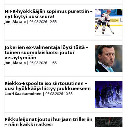
HIFK-hyökkääjän sopimus purettiin –
nyt löytyi uusi seura!
Joni Alatalo
|
06.08.2026
12:55
Jokerien ex-valmentaja löysi töitä –
toinen suomalaisluotsi joutui
vetäytymään
Joni Alatalo
|
06.08.2026
11:55
Kiekko-Espoolta iso siirtouutinen –
uusi hyökkääjä liittyy joukkueeseen
Lauri Saastamoinen
|
06.08.2026
10:55
Pikkuleijonat joutui hurjaan trilleriin
– näin kaikki ratkesi