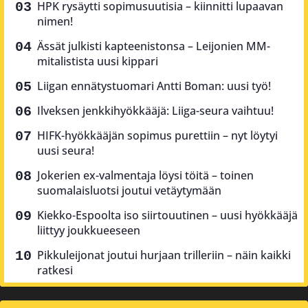
HPK rysäytti sopimusuutisia – kiinnitti lupaavan
nimen!
Ässät julkisti kapteenistonsa – Leijonien MM-
mitalistista uusi kippari
Liigan ennätystuomari Antti Boman: uusi työ!
Ilveksen jenkkihyökkääjä: Liiga-seura vaihtuu!
HIFK-hyökkääjän sopimus purettiin – nyt löytyi
uusi seura!
Jokerien ex-valmentaja löysi töitä – toinen
suomalaisluotsi joutui vetäytymään
Kiekko-Espoolta iso siirtouutinen – uusi hyökkääjä
liittyy joukkueeseen
Pikkuleijonat joutui hurjaan trilleriin – näin kaikki
ratkesi