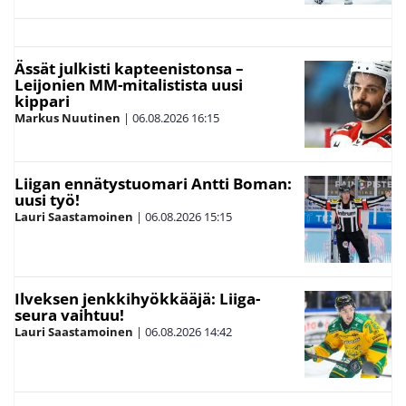
Ässät julkisti kapteenistonsa –
Leijonien MM-mitalistista uusi
kippari
Markus Nuutinen
|
06.08.2026
16:15
Liigan ennätystuomari Antti Boman:
uusi työ!
Lauri Saastamoinen
|
06.08.2026
15:15
Ilveksen jenkkihyökkääjä: Liiga-
seura vaihtuu!
Lauri Saastamoinen
|
06.08.2026
14:42