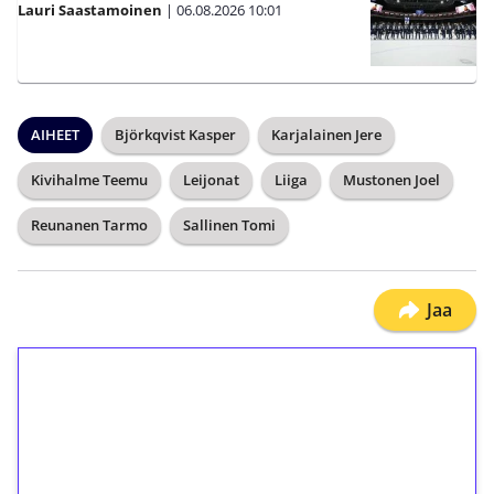
Lauri Saastamoinen
|
06.08.2026
10:01
AIHEET
Björkqvist Kasper
Karjalainen Jere
Kivihalme Teemu
Leijonat
Liiga
Mustonen Joel
Reunanen Tarmo
Sallinen Tomi
Jaa
1€ = 10€ arvosta
ilmaiskierroksia ilman
kierrätystä!