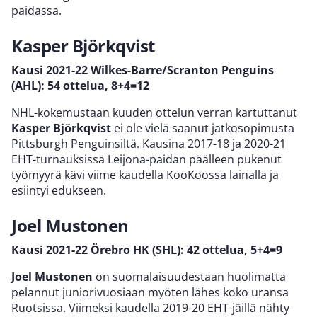
paidassa.
Kasper Björkqvist
Kausi 2021-22
Wilkes-Barre/Scranton Penguins
(AHL): 54 ottelua, 8+4=12
NHL-kokemustaan kuuden ottelun verran kartuttanut
Kasper Björkqvist
ei ole vielä saanut jatkosopimusta
Pittsburgh Penguinsiltä. Kausina 2017-18 ja 2020-21
EHT-turnauksissa Leijona-paidan päälleen pukenut
työmyyrä kävi viime kaudella KooKoossa lainalla ja
esiintyi edukseen.
Joel Mustonen
Kausi 2021-22 Örebro HK (SHL): 42 ottelua,
5+4=9
Joel Mustonen
on suomalaisuudestaan huolimatta
pelannut juniorivuosiaan myöten lähes koko uransa
Ruotsissa. Viimeksi kaudella 2019-20 EHT-jäillä nähty