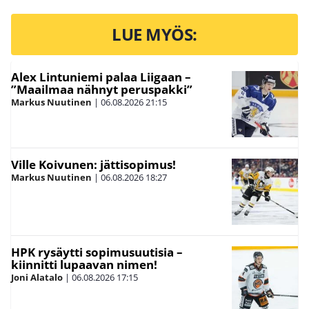
LUE MYÖS:
Alex Lintuniemi palaa Liigaan –
”Maailmaa nähnyt peruspakki”
Markus Nuutinen
|
06.08.2026
21:15
Ville Koivunen: jättisopimus!
Markus Nuutinen
|
06.08.2026
18:27
HPK rysäytti sopimusuutisia –
kiinnitti lupaavan nimen!
Joni Alatalo
|
06.08.2026
17:15