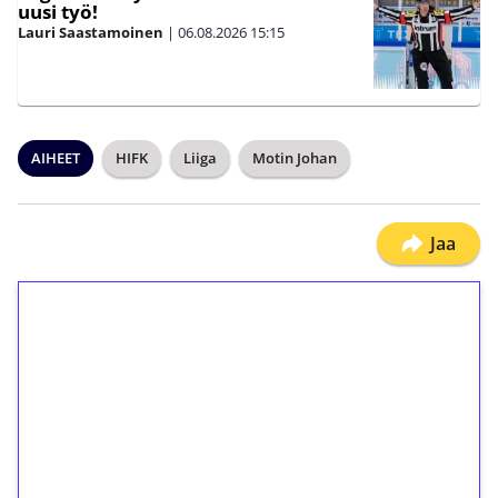
uusi työ!
Lauri Saastamoinen
|
06.08.2026
15:15
AIHEET
HIFK
Liiga
Motin Johan
Jaa
1€ = 10€ arvosta
ilmaiskierroksia ilman
kierrätystä!
Talleta 1€
Saat heti 50 ilmaiskierrosta Tuohi 1000 -