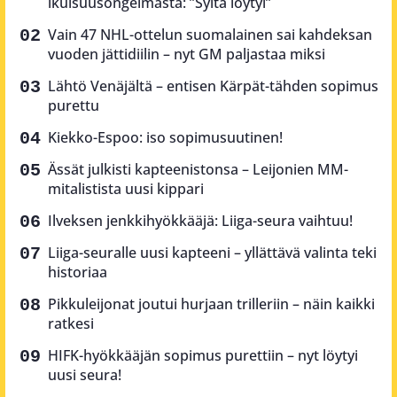
ikuisuusongelmasta: ”Syitä löytyi”
Vain 47 NHL-ottelun suomalainen sai kahdeksan
vuoden jättidiilin – nyt GM paljastaa miksi
Lähtö Venäjältä – entisen Kärpät-tähden sopimus
purettu
Kiekko-Espoo: iso sopimusuutinen!
Ässät julkisti kapteenistonsa – Leijonien MM-
mitalistista uusi kippari
Ilveksen jenkkihyökkääjä: Liiga-seura vaihtuu!
Liiga-seuralle uusi kapteeni – yllättävä valinta teki
historiaa
Pikkuleijonat joutui hurjaan trilleriin – näin kaikki
ratkesi
HIFK-hyökkääjän sopimus purettiin – nyt löytyi
uusi seura!