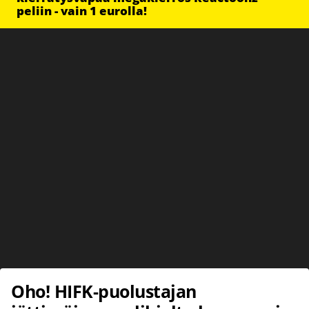
peliin - vain 1 eurolla!
Oho! HIFK-puolustajan