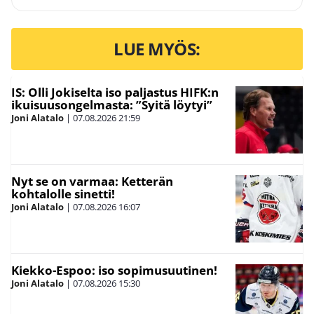
LUE MYÖS:
IS: Olli Jokiselta iso paljastus HIFK:n
ikuisuusongelmasta: ”Syitä löytyi”
Joni Alatalo
|
07.08.2026
21:59
Nyt se on varmaa: Ketterän
kohtalolle sinetti!
Joni Alatalo
|
07.08.2026
16:07
Kiekko-Espoo: iso sopimusuutinen!
Joni Alatalo
|
07.08.2026
15:30