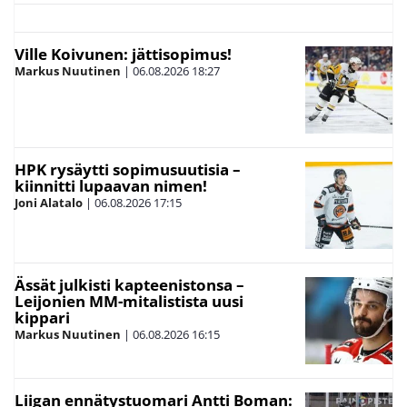
Ville Koivunen: jättisopimus!
Markus Nuutinen
|
06.08.2026
18:27
HPK rysäytti sopimusuutisia –
kiinnitti lupaavan nimen!
Joni Alatalo
|
06.08.2026
17:15
Ässät julkisti kapteenistonsa –
Leijonien MM-mitalistista uusi
kippari
Markus Nuutinen
|
06.08.2026
16:15
Liigan ennätystuomari Antti Boman: