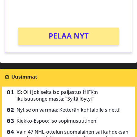
peliin (arvo 0,20€ per kierros)!
Ei kierrätysvaatimusta!
PELAA NYT
Uusimmat
IS: Olli Jokiselta iso paljastus HIFK:n
ikuisuusongelmasta: ”Syitä löytyi”
Nyt se on varmaa: Ketterän kohtalolle sinetti!
Kiekko-Espoo: iso sopimusuutinen!
Vain 47 NHL-ottelun suomalainen sai kahdeksan