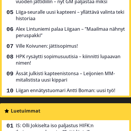
vuoden jättidiilin – nyt GM paljastaa miksi
Liiga-seuralle uusi kapteeni – yllättävä valinta teki
historiaa
Alex Lintuniemi palaa Liigaan – ”Maailmaa nähnyt
peruspakki”
Ville Koivunen: jättisopimus!
HPK rysäytti sopimusuutisia – kiinnitti lupaavan
nimen!
Ässät julkisti kapteenistonsa – Leijonien MM-
mitalistista uusi kippari
Liigan ennätystuomari Antti Boman: uusi työ!
Luetuimmat
IS: Olli Jokiselta iso paljastus HIFK:n