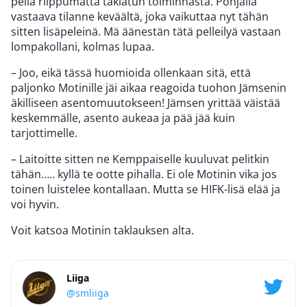
peliä riippumatta taklatun toiminnasta. Pohjalla
vastaava tilanne keväältä, joka vaikuttaa nyt tähän
sitten lisäpeleinä. Mä äänestän tätä pelleilyä vastaan
lompakollani, kolmas lupaa.
– Joo, eikä tässä huomioida ollenkaan sitä, että
paljonko Motinille jäi aikaa reagoida tuohon Jämsenin
äkilliseen asentomuutokseen! Jämsen yrittää väistää
keskemmälle, asento aukeaa ja pää jää kuin
tarjottimelle.
– Laitoitte sitten ne Kemppaiselle kuuluvat pelitkin
tähän….. kyllä te ootte pihalla. Ei ole Motinin vika jos
toinen luistelee kontallaan. Mutta se HIFK-lisä elää ja
voi hyvin.
Voit katsoa Motinin taklauksen alta.
Liiga
@smliiga