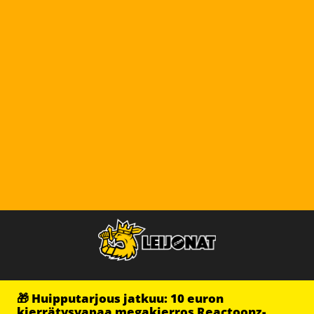
🎁 Huipputarjous jatkuu: 10 euron
kierrätysvapaa megakierros Reactoonz-