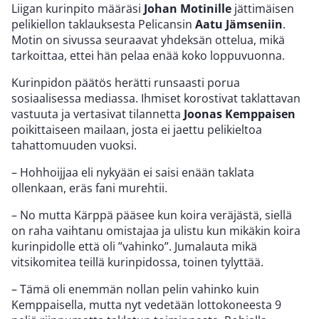
Liigan kurinpito määräsi
Johan Motinille
jättimäisen
pelikiellon taklauksesta Pelicansin
Aatu Jämseniin
.
Motin on sivussa seuraavat yhdeksän ottelua, mikä
tarkoittaa, ettei hän pelaa enää koko loppuvuonna.
Kurinpidon päätös herätti runsaasti porua
sosiaalisessa mediassa. Ihmiset korostivat taklattavan
vastuuta ja vertasivat tilannetta
Joonas Kemppaisen
poikittaiseen mailaan, josta ei jaettu pelikieltoa
tahattomuuden vuoksi.
– Hohhoijjaa eli nykyään ei saisi enään taklata
ollenkaan, eräs fani murehtii.
– No mutta Kärppä pääsee kun koira veräjästä, siellä
on raha vaihtanu omistajaa ja ulistu kun mikäkin koira
kurinpidolle että oli ”vahinko”. Jumalauta mikä
vitsikomitea teillä kurinpidossa, toinen tylyttää.
– Tämä oli enemmän nollan pelin vahinko kuin
Kemppaisella, mutta nyt vedetään lottokoneesta 9