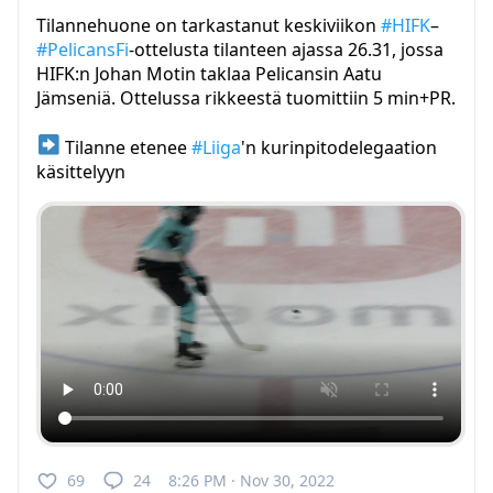
Tilannehuone on tarkastanut keskiviikon
#HIFK
–
#PelicansFi
-ottelusta tilanteen ajassa 26.31, jossa
HIFK:n Johan Motin taklaa Pelicansin Aatu
Jämseniä. Ottelussa rikkeestä tuomittiin 5 min+PR.
Tilanne etenee
#Liiga
'n kurinpitodelegaation
käsittelyyn
69
24
8:26 PM · Nov 30, 2022