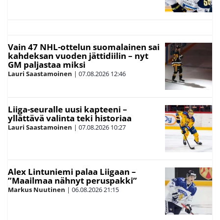
Vain 47 NHL-ottelun suomalainen sai
kahdeksan vuoden jättidiilin – nyt
GM paljastaa miksi
Lauri Saastamoinen
|
07.08.2026
12:46
Liiga-seuralle uusi kapteeni –
yllättävä valinta teki historiaa
Lauri Saastamoinen
|
07.08.2026
10:27
Alex Lintuniemi palaa Liigaan –
”Maailmaa nähnyt peruspakki”
Markus Nuutinen
|
06.08.2026
21:15