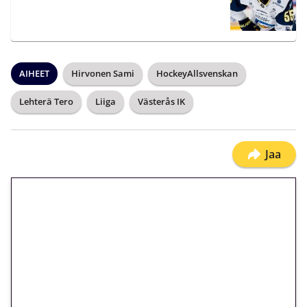
AIHEET
Hirvonen Sami
HockeyAllsvenskan
Lehterä Tero
Liiga
Västerås IK
Jaa
🎁 Huipputarjous jatkuu: 10
euron kierrätysvapaa
megakierros Reactoonz-
peliin – vain 1 eurolla!
Peli: Reactoonz