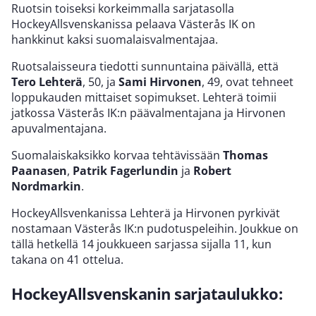
Ruotsin toiseksi korkeimmalla sarjatasolla
HockeyAllsvenskanissa pelaava Västerås IK on
hankkinut kaksi suomalaisvalmentajaa.
Ruotsalaisseura tiedotti sunnuntaina päivällä, että
Tero Lehterä
, 50, ja
Sami Hirvonen
, 49, ovat tehneet
loppukauden mittaiset sopimukset. Lehterä toimii
jatkossa Västerås IK:n päävalmentajana ja Hirvonen
apuvalmentajana.
Suomalaiskaksikko korvaa tehtävissään
Thomas
Paanasen
,
Patrik Fagerlundin
ja
Robert
Nordmarkin
.
HockeyAllsvenkanissa Lehterä ja Hirvonen pyrkivät
nostamaan Västerås IK:n pudotuspeleihin. Joukkue on
tällä hetkellä 14 joukkueen sarjassa sijalla 11, kun
takana on 41 ottelua.
HockeyAllsvenskanin sarjataulukko: