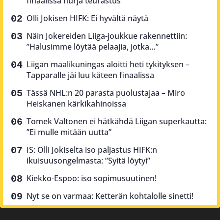
finaalissa hurja teurastus
Olli Jokisen HIFK: Ei hyvältä näytä
Näin Jokereiden Liiga-joukkue rakennettiin:
”Halusimme löytää pelaajia, jotka…”
Liigan maalikuningas aloitti heti tykityksen –
Tapparalle jäi luu käteen finaalissa
Tässä NHL:n 20 parasta puolustajaa – Miro
Heiskanen kärkikahinoissa
Tomek Valtonen ei hätkähdä Liigan superkautta:
”Ei mulle mitään uutta”
IS: Olli Jokiselta iso paljastus HIFK:n
ikuisuusongelmasta: ”Syitä löytyi”
Kiekko-Espoo: iso sopimusuutinen!
Nyt se on varmaa: Ketterän kohtalolle sinetti!