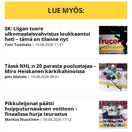
LUE MYÖS:
SK: Liigan tuore
ulkomaalaisvahvistus loukkaantui
heti – tämä on tilanne nyt
Toni Tuomala
|
10.08.2026
11:37
Tässä NHL:n 20 parasta puolustajaa –
Miro Heiskanen kärkikahinoissa
Joni Alatalo
|
10.08.2026
08:01
Pikkuleijonat päätti
huipputurnauksen voittoon –
finaalissa hurja teurastus
Markus Nuutinen
|
09.08.2026
17:12