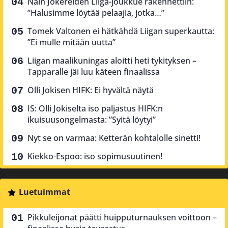
Näin Jokereiden Liiga-joukkue rakennettiin:
”Halusimme löytää pelaajia, jotka…”
Tomek Valtonen ei hätkähdä Liigan superkautta:
”Ei mulle mitään uutta”
Liigan maalikuningas aloitti heti tykityksen –
Tapparalle jäi luu käteen finaalissa
Olli Jokisen HIFK: Ei hyvältä näytä
IS: Olli Jokiselta iso paljastus HIFK:n
ikuisuusongelmasta: ”Syitä löytyi”
Nyt se on varmaa: Ketterän kohtalolle sinetti!
Kiekko-Espoo: iso sopimusuutinen!
Luetuimmat
Pikkuleijonat päätti huipputurnauksen voittoon –