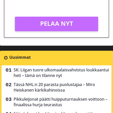
Vain uusille asiakkaille!
PELAA NYT
Uusimmat
SK: Liigan tuore ulkomaalaisvahvistus loukkaantui
heti – tämä on tilanne nyt
Tässä NHL:n 20 parasta puolustajaa – Miro
Heiskanen kärkikahinoissa
Pikkuleijonat päätti huipputurnauksen voittoon –
finaalissa hurja teurastus