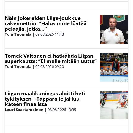
Näin Jokereiden Liiga-joukkue
rakennettiin: ”Halusimme löytää
pelaajia, jotka…”
Toni Tuomala
|
09.08.2026
11:43
Tomek Valtonen ei hätkähdä Liigan
superkautta: ”Ei mulle mitään uutta”
Toni Tuomala
|
09.08.2026
09:20
Liigan maalikuningas aloitti heti
tykityksen – Tapparalle jäi luu
käteen finaalissa
Lauri Saastamoinen
|
08.08.2026
19:35