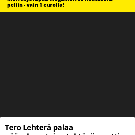
peliin - vain 1 eurolla!
Tero Lehterä palaa