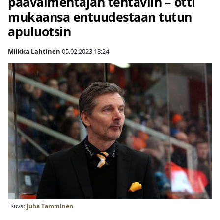
päävalmentajan tehtäviin – otti
mukaansa entuudestaan tutun
apuluotsin
Miikka Lahtinen
05.02.2023
18:24
Kuva:
Juha Tamminen