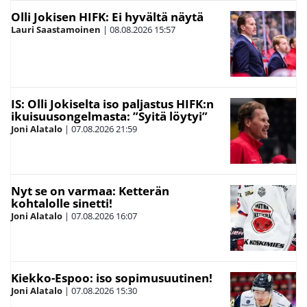
Olli Jokisen HIFK: Ei hyvältä näytä
Lauri Saastamoinen
|
08.08.2026
15:57
IS: Olli Jokiselta iso paljastus HIFK:n
ikuisuusongelmasta: ”Syitä löytyi”
Joni Alatalo
|
07.08.2026
21:59
Nyt se on varmaa: Ketterän
kohtalolle sinetti!
Joni Alatalo
|
07.08.2026
16:07
Kiekko-Espoo: iso sopimusuutinen!
Joni Alatalo
|
07.08.2026
15:30