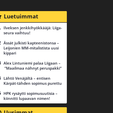
Luetuimmat
Ilveksen jenkkihyökkääjä: Liiga-
seura vaihtuu!
Ässät julkisti kapteenistonsa –
Leijonien MM-mitalistista uusi
kippari
Alex Lintuniemi palaa Liigaan –
”Maailmaa nähnyt peruspakki”
Lähtö Venäjältä – entisen
Kärpät-tähden sopimus purettu
HPK rysäytti sopimusuutisia –
kiinnitti lupaavan nimen!
Uusimmat