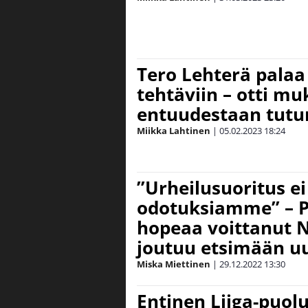
Tero Lehterä pala
tehtäviin – otti m
entuudestaan tutu
Miikka Lahtinen
|
05.02.2023
18:24
”Urheilusuoritus e
odotuksiamme” – P
hopeaa voittanut 
joutuu etsimään u
Miska Miettinen
|
29.12.2022
13:30
Entinen Liiga-puolu