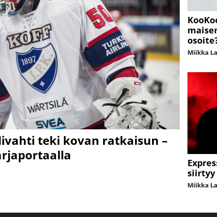
KooKoo
maisem
osoite
Miikka L
livahti teki kovan ratkaisun –
arjaportaalla
Expres
siirty
Miikka L