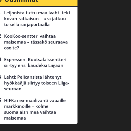
Leijonista tuttu maalivahti teki
kovan ratkaisun – ura jatkuu
toisella sarjaportaalla
KooKoo-sentteri vaihtaa
maisemaa – tässäkö seuraava
osoite?
Expressen: Ruotsalaissentteri
siirtyy ensi kaudeksi Liigaan
Lehti: Pelicansista lähtenyt
hyökkääjä siirtyy toiseen Liiga-
seuraan
HIFK:n ex-maalivahti vapaille
markkinoille – kolme
suomalaisnimeä vaihtaa
maisemaa