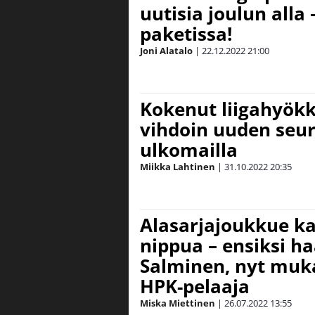
uutisia joulun alla 
paketissa!
Joni Alatalo
|
22.12.2022
21:00
Kokenut liigahyökk
vihdoin uuden seur
ulkomailla
Miikka Lahtinen
|
31.10.2022
20:35
Alasarjajoukkue k
nippua – ensiksi ha
Salminen, nyt muk
HPK-pelaaja
Miska Miettinen
|
26.07.2022
13:55