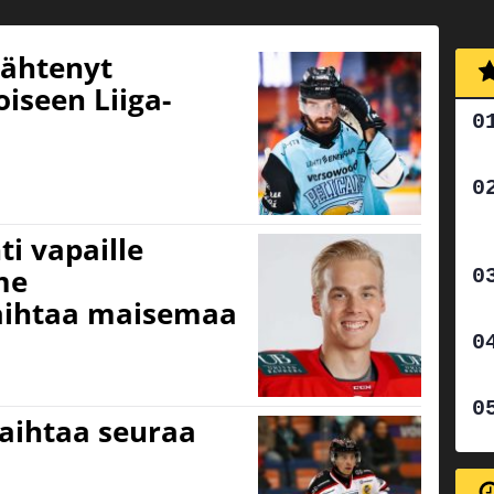
 lähtenyt
oiseen Liiga-
i vapaille
me
aihtaa maisemaa
vaihtaa seuraa