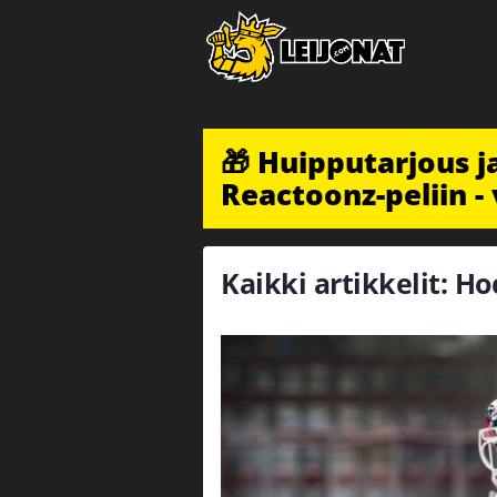
🎁 Huipputarjous 
Reactoonz-peliin - 
Kaikki artikkelit: H