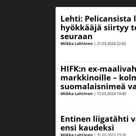
Lehti: Pelicansista
hyökkääjä siirtyy t
seuraan
Miikka Lahtinen
|
21.03.2024
22:42
HIFK:n ex-maalivaht
markkinoille – kol
suomalaisnimeä v
Miikka Lahtinen
|
15.03.2024
19:45
Entinen liigatähti 
ensi kaudeksi
Miikka Lahtinen
|
31.03.2023
23:20