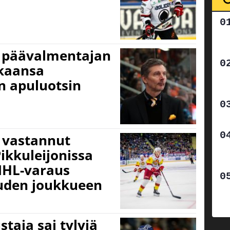
a päävalmentajan
ukaansa
n apuluotsin
i vastannut
ikkuleijonissa
NHL-varaus
uden joukkueen
staja sai tylyjä