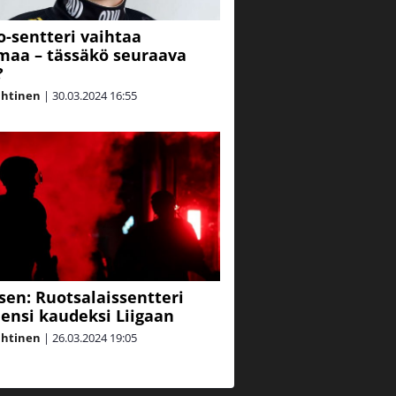
-sentteri vaihtaa
aa – tässäkö seuraava
?
ahtinen
|
30.03.2024
16:55
sen: Ruotsalaissentteri
y ensi kaudeksi Liigaan
ahtinen
|
26.03.2024
19:05