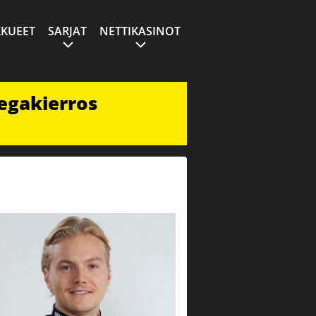
KUEET
SARJAT
NETTIKASINOT
egakierros