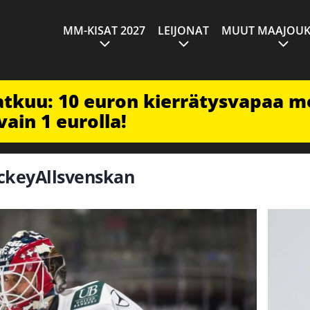
MM-KISAT 2027
LEIJONAT
MUUT MAAJOUK
jatkuu: 10 euron kierrätysvapaa m
vain 1 eurolla!
ockeyAllsvenskan