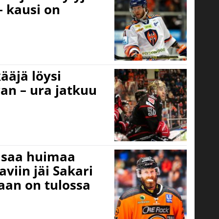
– kausi on
ääjä löysi
an – ura jatkuu
asaa huimaa
aviin jäi Sakari
aan on tulossa