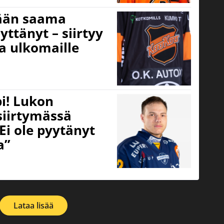
ään saama
lyttänyt – siirtyy
a ulkomaille
i! Lukon
 siirtymässä
Ei ole pyytänyt
a”
Lataa lisää