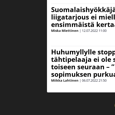
Suomalaishyökkäj
liigatarjous ei miel
ensimmäistä kerta
Miska Miettinen
|
12.07.2022
11:00
Huhumyllylle stopp
tähtipelaaja ei ole
toiseen seuraan – ”
sopimuksen purku
Miikka Lahtinen
|
06.07.2022
21:50