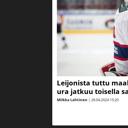
Leijonista tuttu maa
ura jatkuu toisella s
Miikka Lahtinen
|
28.04.2024
15:20