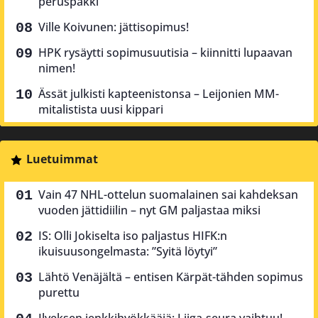
peruspakki”
Ville Koivunen: jättisopimus!
HPK rysäytti sopimusuutisia – kiinnitti lupaavan
nimen!
Ässät julkisti kapteenistonsa – Leijonien MM-
mitalistista uusi kippari
Luetuimmat
Vain 47 NHL-ottelun suomalainen sai kahdeksan
vuoden jättidiilin – nyt GM paljastaa miksi
IS: Olli Jokiselta iso paljastus HIFK:n
ikuisuusongelmasta: ”Syitä löytyi”
Lähtö Venäjältä – entisen Kärpät-tähden sopimus
purettu