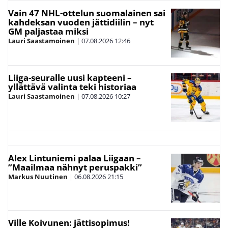
Vain 47 NHL-ottelun suomalainen sai
kahdeksan vuoden jättidiilin – nyt
GM paljastaa miksi
Lauri Saastamoinen
|
07.08.2026
12:46
Liiga-seuralle uusi kapteeni –
yllättävä valinta teki historiaa
Lauri Saastamoinen
|
07.08.2026
10:27
Alex Lintuniemi palaa Liigaan –
”Maailmaa nähnyt peruspakki”
Markus Nuutinen
|
06.08.2026
21:15
Ville Koivunen: jättisopimus!