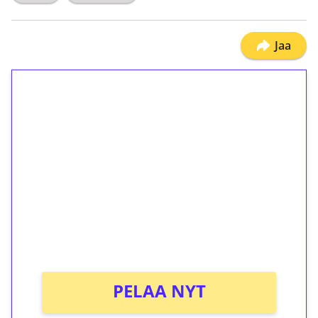
Jaa
1€ = 10€ arvosta
ilmaiskierroksia ilman
kierrätystä!
Talleta 1€
Saat heti 50 ilmaiskierrosta Tuohi 1000 -
peliin (arvo 0,20€ per kierros)!
Ei kierrätysvaatimusta!
PELAA NYT