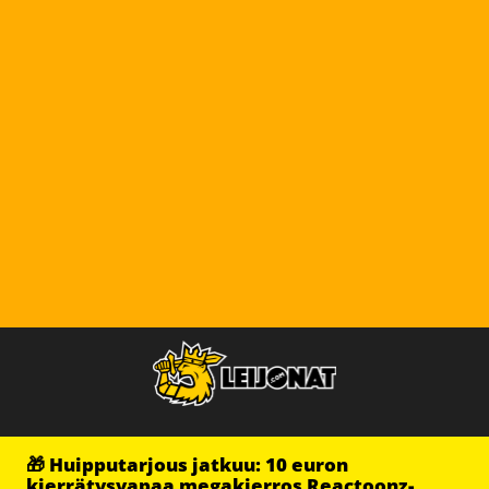
🎁 Huipputarjous jatkuu: 10 euron
kierrätysvapaa megakierros Reactoonz-