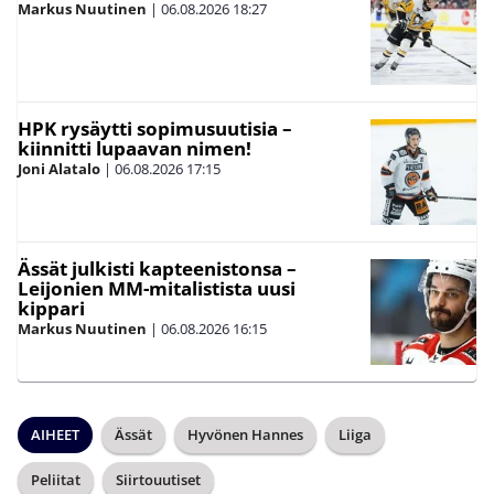
Markus Nuutinen
|
06.08.2026
18:27
HPK rysäytti sopimusuutisia –
kiinnitti lupaavan nimen!
Joni Alatalo
|
06.08.2026
17:15
Ässät julkisti kapteenistonsa –
Leijonien MM-mitalistista uusi
kippari
Markus Nuutinen
|
06.08.2026
16:15
AIHEET
Ässät
Hyvönen Hannes
Liiga
Peliitat
Siirtouutiset