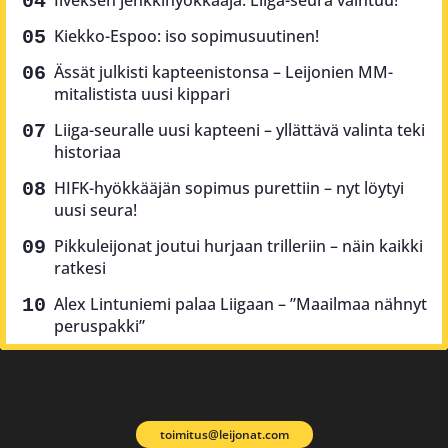
Ilveksen jenkkihyökkääjä: Liiga-seura vaihtuu!
Kiekko-Espoo: iso sopimusuutinen!
Ässät julkisti kapteenistonsa – Leijonien MM-
mitalistista uusi kippari
Liiga-seuralle uusi kapteeni – yllättävä valinta teki
historiaa
HIFK-hyökkääjän sopimus purettiin – nyt löytyi
uusi seura!
Pikkuleijonat joutui hurjaan trilleriin – näin kaikki
ratkesi
Alex Lintuniemi palaa Liigaan – ”Maailmaa nähnyt
peruspakki”
toimitus@leijonat.com