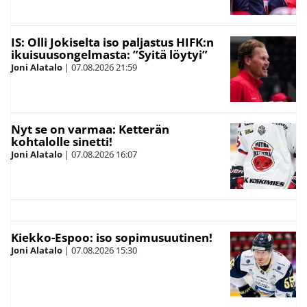
IS: Olli Jokiselta iso paljastus HIFK:n
ikuisuusongelmasta: ”Syitä löytyi”
Joni Alatalo
|
07.08.2026
21:59
Nyt se on varmaa: Ketterän
kohtalolle sinetti!
Joni Alatalo
|
07.08.2026
16:07
Kiekko-Espoo: iso sopimusuutinen!
Joni Alatalo
|
07.08.2026
15:30