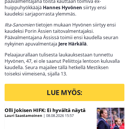
päävalmentajana toista kauttaan toimiva ex-
huippuhyökkääjä
Hannes Hyvönen
siirtyy ensi
kaudeksi sarjaporrasta ylemmäs.
Ilta-Sanomien
tietojen mukaan Hyvönen siirtyy ensi
kaudeksi Porin Ässien taitovalmentajaksi.
Päävalmentajana Ässissä toimii ensi kaudella seuran
nykyinen apuvalmentaja
Jere Härkälä
.
Pelaajaurallaan tulisesta laukauksestaan tunnettu
Hyvönen, 47, ei ole saanut Peliittoja lentoon kuluvalla
kaudella. Seura majailee tällä hetkellä Mestiksen
toiseksi viimeisenä, sijalla 13.
LUE MYÖS:
Olli Jokisen HIFK: Ei hyvältä näytä
Lauri Saastamoinen
|
08.08.2026
15:57