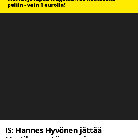
peliin - vain 1 eurolla!
IS: Hannes Hyvönen jättää