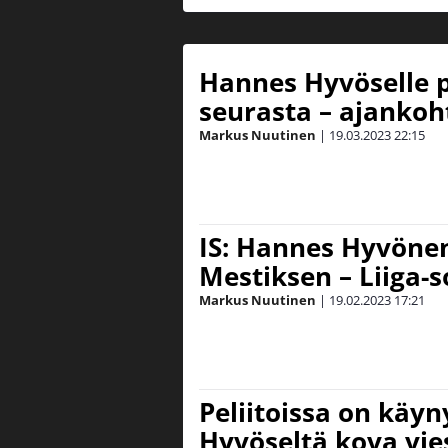
Hannes Hyvöselle p
seurasta – ajankoh
Markus Nuutinen
|
19.03.2023
22:15
IS: Hannes Hyvönen
Mestiksen – Liiga-
Markus Nuutinen
|
19.02.2023
17:21
Peliitoissa on käyn
Hyvöseltä kova vies