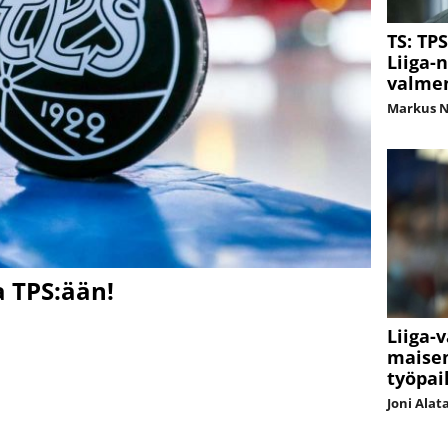
TS: TP
Liiga-
valme
Markus 
a TPS:ään!
Liiga-
maisem
työpai
Joni Alat