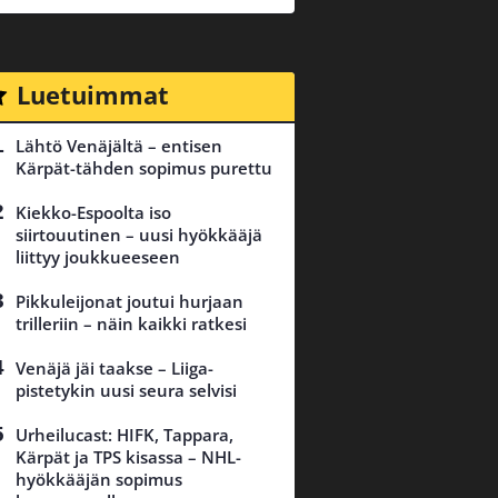
Luetuimmat
Lähtö Venäjältä – entisen
Kärpät-tähden sopimus purettu
Kiekko-Espoolta iso
siirtouutinen – uusi hyökkääjä
liittyy joukkueeseen
Pikkuleijonat joutui hurjaan
trilleriin – näin kaikki ratkesi
Venäjä jäi taakse – Liiga-
pistetykin uusi seura selvisi
Urheilucast: HIFK, Tappara,
Kärpät ja TPS kisassa – NHL-
hyökkääjän sopimus