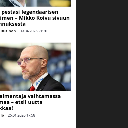
S pestasi legendaarisen
nimen – Mikko Koivu sivuun
nnuksesta
Nuutinen
|
09.04.2026
21:20
valmentaja vaihtamassa
aa – etsii uutta
kkaa!
alo
|
26.01.2026
17:58