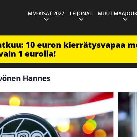
MM-KISAT 2027
LEIJONAT
MUUT MAAJOUK
jatkuu: 10 euron kierrätysvapaa m
vain 1 eurolla!
Hyvönen Hannes