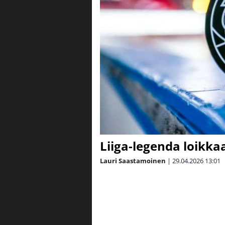
Liiga-legenda loikka
Lauri Saastamoinen
|
29.04.2026
13:01