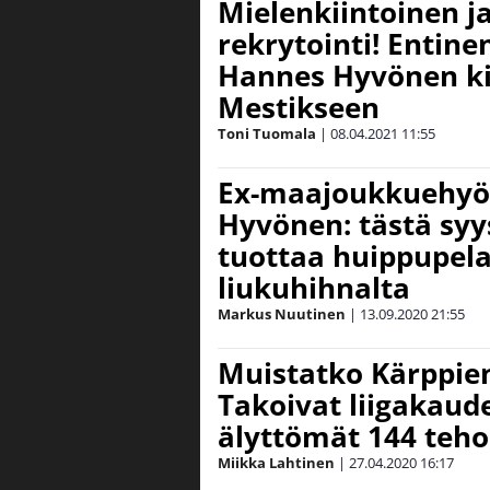
Mielenkiintoinen j
rekrytointi! Entine
Hannes Hyvönen k
Mestikseen
Toni Tuomala
|
08.04.2021
11:55
Ex-maajoukkuehyö
Hyvönen: tästä syy
tuottaa huippupela
liukuhihnalta
Markus Nuutinen
|
13.09.2020
21:55
Muistatko Kärppie
Takoivat liigakaud
älyttömät 144 teho
Miikka Lahtinen
|
27.04.2020
16:17