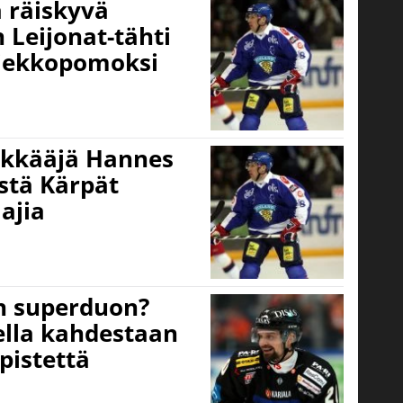
a räiskyvä
n Leijonat-tähti
iekkopomoksi
kkääjä Hannes
stä Kärpät
ajia
n superduon?
ella kahdestaan
pistettä