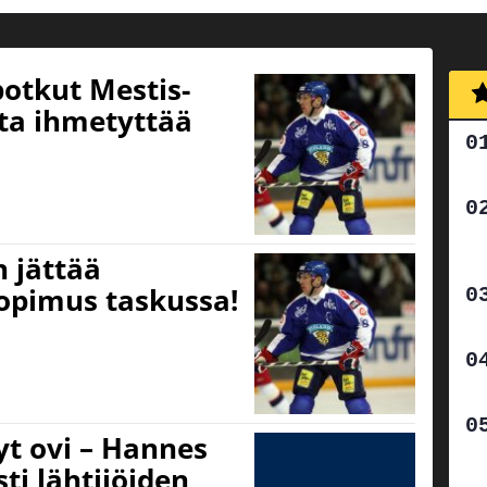
otkut Mestis-
ta ihmetyttää
 jättää
sopimus taskussa!
yt ovi – Hannes
ti lähtijöiden