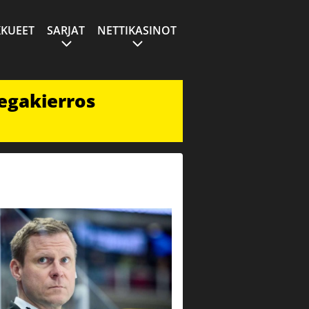
KUEET
SARJAT
NETTIKASINOT
egakierros