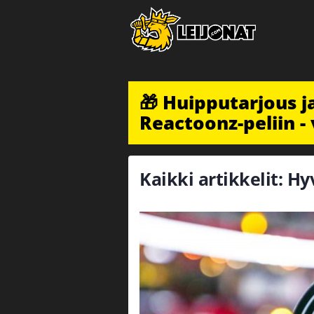
🎁 Huipputarjous 
Reactoonz-peliin - 
Kaikki artikkelit: 