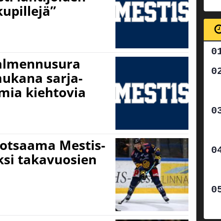
upillejä”
almennusura
 mukana sarja-
ia kiehtovia
otsaama Mestis-
ksi takavuosien