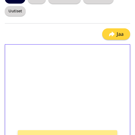
Uutiset
Jaa
1€ = 10€ arvosta
ilmaiskierroksia ilman
kierrätystä!
Talleta 1€
Saat heti 50 ilmaiskierrosta Tuohi 1000 -
peliin (arvo 0,20€ per kierros)!
Ei kierrätysvaatimusta!