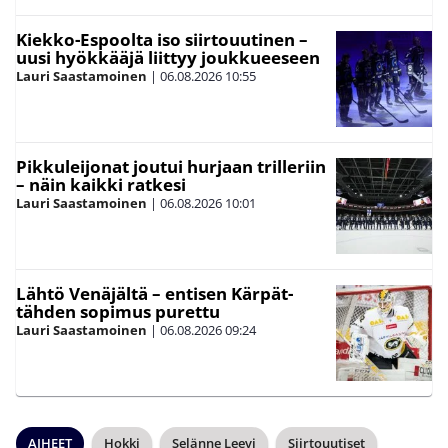
Kiekko-Espoolta iso siirtouutinen –
uusi hyökkääjä liittyy joukkueeseen
Lauri Saastamoinen
|
06.08.2026
10:55
Pikkuleijonat joutui hurjaan trilleriin
– näin kaikki ratkesi
Lauri Saastamoinen
|
06.08.2026
10:01
Lähtö Venäjältä – entisen Kärpät-
tähden sopimus purettu
Lauri Saastamoinen
|
06.08.2026
09:24
AIHEET
Hokki
Selänne Leevi
Siirtouutiset