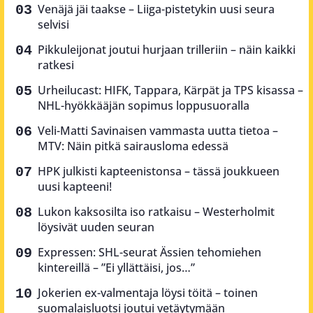
Venäjä jäi taakse – Liiga-pistetykin uusi seura
selvisi
Pikkuleijonat joutui hurjaan trilleriin – näin kaikki
ratkesi
Urheilucast: HIFK, Tappara, Kärpät ja TPS kisassa –
NHL-hyökkääjän sopimus loppusuoralla
Veli-Matti Savinaisen vammasta uutta tietoa –
MTV: Näin pitkä sairausloma edessä
HPK julkisti kapteenistonsa – tässä joukkueen
uusi kapteeni!
Lukon kaksosilta iso ratkaisu – Westerholmit
löysivät uuden seuran
Expressen: SHL-seurat Ässien tehomiehen
kintereillä – ”Ei yllättäisi, jos…”
Jokerien ex-valmentaja löysi töitä – toinen
suomalaisluotsi joutui vetäytymään