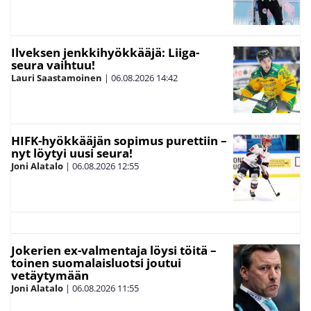
Ilveksen jenkkihyökkääjä: Liiga-
seura vaihtuu!
Lauri Saastamoinen
|
06.08.2026
14:42
HIFK-hyökkääjän sopimus purettiin –
nyt löytyi uusi seura!
Joni Alatalo
|
06.08.2026
12:55
Jokerien ex-valmentaja löysi töitä –
toinen suomalaisluotsi joutui
vetäytymään
Joni Alatalo
|
06.08.2026
11:55