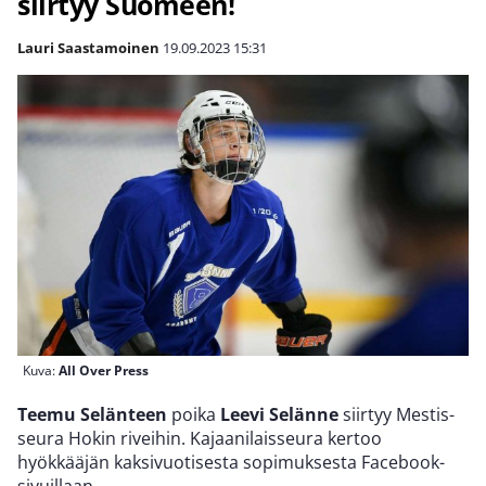
siirtyy Suomeen!
Lauri Saastamoinen
19.09.2023
15:31
Kuva:
All Over Press
Teemu Selänteen
poika
Leevi Selänne
siirtyy Mestis-
seura Hokin riveihin. Kajaanilaisseura kertoo
hyökkääjän kaksivuotisesta sopimuksesta Facebook-
sivuillaan.