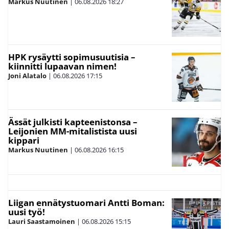
Markus Nuutinen
|
06.08.2026
18:27
HPK rysäytti sopimusuutisia –
kiinnitti lupaavan nimen!
Joni Alatalo
|
06.08.2026
17:15
Ässät julkisti kapteenistonsa –
Leijonien MM-mitalistista uusi
kippari
Markus Nuutinen
|
06.08.2026
16:15
Liigan ennätystuomari Antti Boman:
uusi työ!
Lauri Saastamoinen
|
06.08.2026
15:15