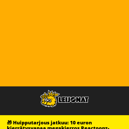
🎁 Huipputarjous jatkuu: 10 euron
kierrätysvapaa megakierros Reactoonz-