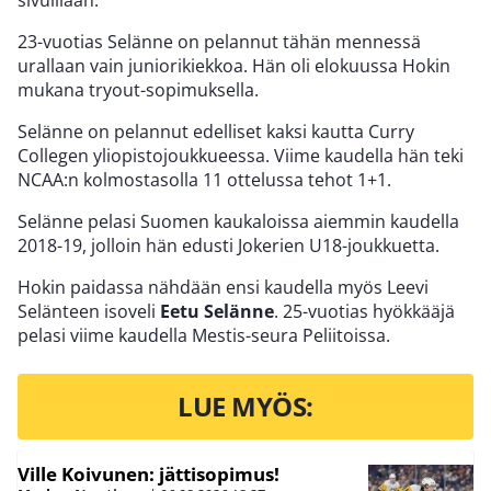
23-vuotias Selänne on pelannut tähän mennessä
urallaan vain juniorikiekkoa. Hän oli elokuussa Hokin
mukana tryout-sopimuksella.
Selänne on pelannut edelliset kaksi kautta Curry
Collegen yliopistojoukkueessa. Viime kaudella hän teki
NCAA:n kolmostasolla 11 ottelussa tehot 1+1.
Selänne pelasi Suomen kaukaloissa aiemmin kaudella
2018-19, jolloin hän edusti Jokerien U18-joukkuetta.
Hokin paidassa nähdään ensi kaudella myös Leevi
Selänteen isoveli
Eetu Selänne
. 25-vuotias hyökkääjä
pelasi viime kaudella Mestis-seura Peliitoissa.
LUE MYÖS:
Ville Koivunen: jättisopimus!