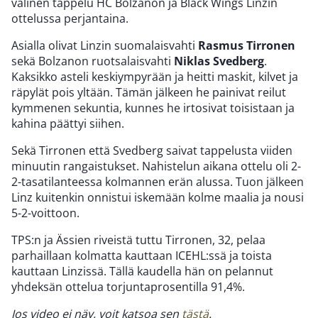
välinen tappelu HC Bolzanon ja Black Wings Linzin
ottelussa perjantaina.
Asialla olivat Linzin suomalaisvahti
Rasmus Tirronen
sekä Bolzanon ruotsalaisvahti
Niklas Svedberg
.
Kaksikko asteli keskiympyrään ja heitti maskit, kilvet ja
räpylät pois yltään. Tämän jälkeen he painivat reilut
kymmenen sekuntia, kunnes he irtosivat toisistaan ja
kahina päättyi siihen.
Sekä Tirronen että Svedberg saivat tappelusta viiden
minuutin rangaistukset. Nahistelun aikana ottelu oli 2-
2-tasatilanteessa kolmannen erän alussa. Tuon jälkeen
Linz kuitenkin onnistui iskemään kolme maalia ja nousi
5-2-voittoon.
TPS:n ja Ässien riveistä tuttu Tirronen, 32, pelaa
parhaillaan kolmatta kauttaan ICEHL:ssä ja toista
kauttaan Linzissä. Tällä kaudella hän on pelannut
yhdeksän ottelua torjuntaprosentilla 91,4%.
Jos video ei näy, voit katsoa sen
tästä
.