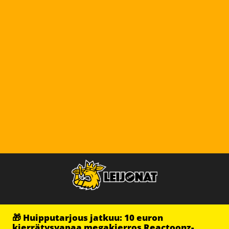
🎁 Huipputarjous jatkuu: 10 euron
kierrätysvapaa megakierros Reactoonz-