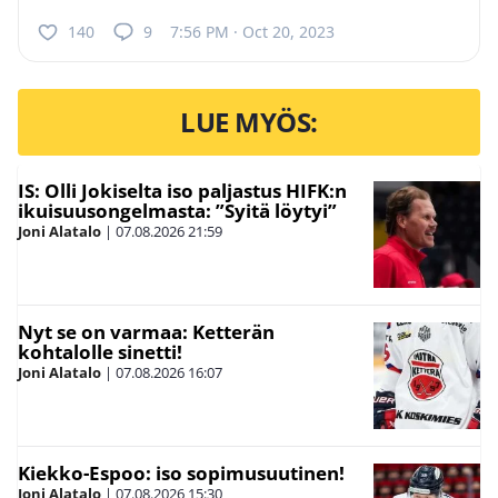
140
9
7:56 PM · Oct 20, 2023
LUE MYÖS:
IS: Olli Jokiselta iso paljastus HIFK:n
ikuisuusongelmasta: ”Syitä löytyi”
Joni Alatalo
|
07.08.2026
21:59
Nyt se on varmaa: Ketterän
kohtalolle sinetti!
Joni Alatalo
|
07.08.2026
16:07
Kiekko-Espoo: iso sopimusuutinen!
Joni Alatalo
|
07.08.2026
15:30