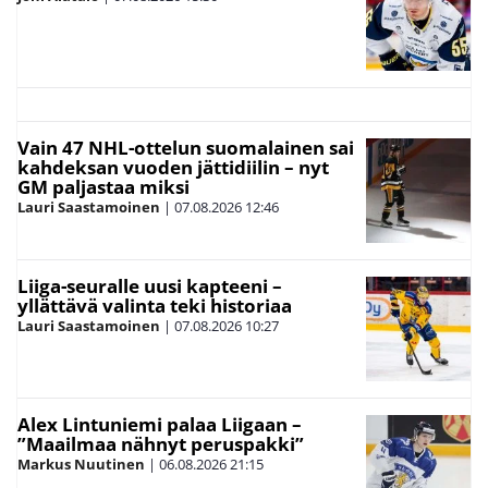
Vain 47 NHL-ottelun suomalainen sai
kahdeksan vuoden jättidiilin – nyt
GM paljastaa miksi
Lauri Saastamoinen
|
07.08.2026
12:46
Liiga-seuralle uusi kapteeni –
yllättävä valinta teki historiaa
Lauri Saastamoinen
|
07.08.2026
10:27
Alex Lintuniemi palaa Liigaan –
”Maailmaa nähnyt peruspakki”
Markus Nuutinen
|
06.08.2026
21:15