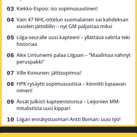
Kiekko-Espoo: iso sopimusuutinen!
Vain 47 NHL-ottelun suomalainen sai kahdeksan
vuoden jättidiilin – nyt GM paljastaa miksi
Liiga-seuralle uusi kapteeni – yllättävä valinta teki
historiaa
Alex Lintuniemi palaa Liigaan – ”Maailmaa nähnyt
peruspakki”
Ville Koivunen: jättisopimus!
HPK rysäytti sopimusuutisia – kiinnitti lupaavan
nimen!
Ässät julkisti kapteenistonsa – Leijonien MM-
mitalistista uusi kippari
Liigan ennätystuomari Antti Boman: uusi työ!