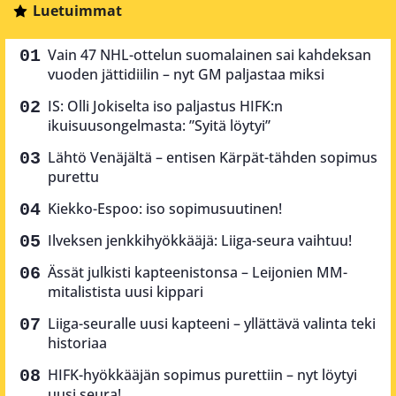
Luetuimmat
Vain 47 NHL-ottelun suomalainen sai kahdeksan
vuoden jättidiilin – nyt GM paljastaa miksi
IS: Olli Jokiselta iso paljastus HIFK:n
ikuisuusongelmasta: ”Syitä löytyi”
Lähtö Venäjältä – entisen Kärpät-tähden sopimus
purettu
Kiekko-Espoo: iso sopimusuutinen!
Ilveksen jenkkihyökkääjä: Liiga-seura vaihtuu!
Ässät julkisti kapteenistonsa – Leijonien MM-
mitalistista uusi kippari
Liiga-seuralle uusi kapteeni – yllättävä valinta teki
historiaa
HIFK-hyökkääjän sopimus purettiin – nyt löytyi
uusi seura!