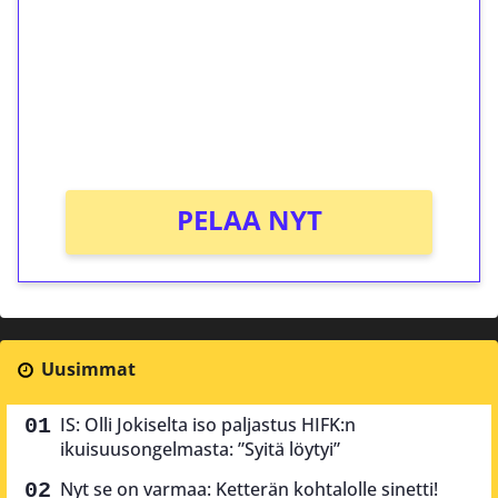
Talleta 1€
Saat heti 50 ilmaiskierrosta Tuohi 1000 -
peliin (arvo 0,20€ per kierros)!
Ei kierrätysvaatimusta!
PELAA NYT
Uusimmat
IS: Olli Jokiselta iso paljastus HIFK:n
ikuisuusongelmasta: ”Syitä löytyi”
Nyt se on varmaa: Ketterän kohtalolle sinetti!