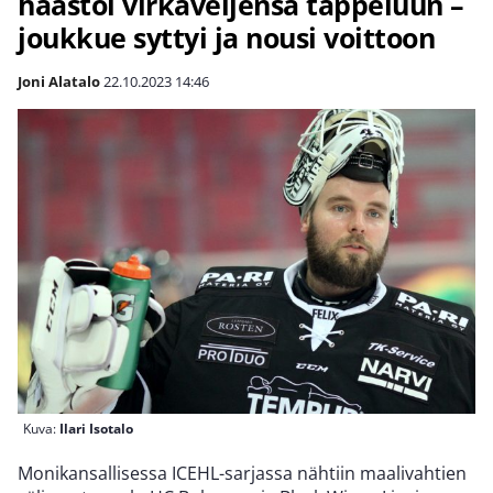
haastoi virkaveljensä tappeluun –
joukkue syttyi ja nousi voittoon
Joni Alatalo
22.10.2023
14:46
Kuva:
Ilari Isotalo
Monikansallisessa ICEHL-sarjassa nähtiin maalivahtien