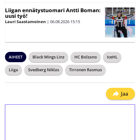
Liigan ennätystuomari Antti Boman:
uusi työ!
Lauri Saastamoinen
|
06.08.2026
15:15
AIHEET
Black Wings Linz
HC Bolzano
IceHL
Liiga
Svedberg Niklas
Tirronen Rasmus
Jaa
1€ = 10€ arvosta
ilmaiskierroksia ilman
kierrätystä!