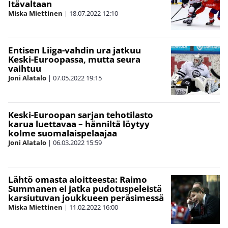
Itävaltaan
Miska Miettinen
|
18.07.2022
12:10
Entisen Liiga-vahdin ura jatkuu
Keski-Euroopassa, mutta seura
vaihtuu
Joni Alatalo
|
07.05.2022
19:15
Keski-Euroopan sarjan tehotilasto
karua luettavaa – hänniltä löytyy
kolme suomalaispelaajaa
Joni Alatalo
|
06.03.2022
15:59
Lähtö omasta aloitteesta: Raimo
Summanen ei jatka pudotuspeleistä
karsiutuvan joukkueen peräsimessä
Miska Miettinen
|
11.02.2022
16:00