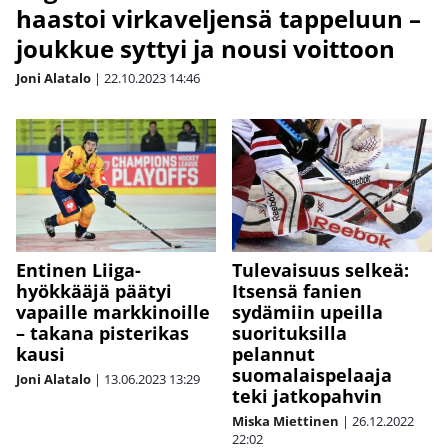
haastoi virkaveljensä tappeluun –
joukkue syttyi ja nousi voittoon
Joni Alatalo
|
22.10.2023
14:46
Entinen Liiga-
Tulevaisuus selkeä:
hyökkääjä päätyi
Itsensä fanien
vapaille markkinoille
sydämiin upeilla
– takana pisterikas
suorituksilla
kausi
pelannut
suomalaispelaaja
Joni Alatalo
|
13.06.2023
13:29
teki jatkopahvin
Miska Miettinen
|
26.12.2022
22:02