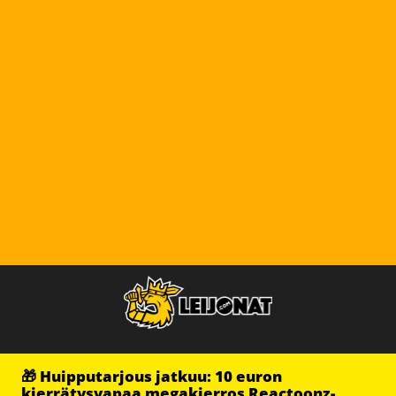
🎁 Huipputarjous jatkuu: 10 euron
kierrätysvapaa megakierros Reactoonz-