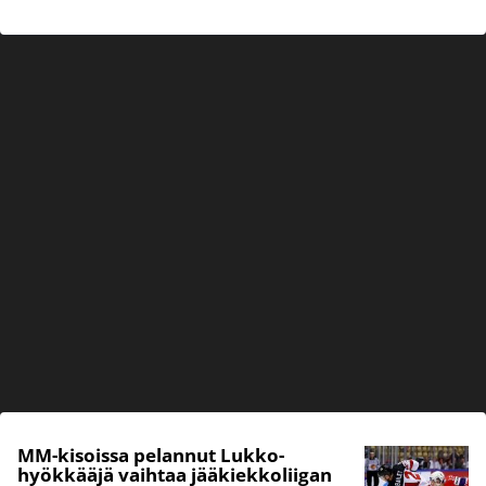
MM-kisoissa pelannut Lukko-
hyökkääjä vaihtaa jääkiekkoliigan