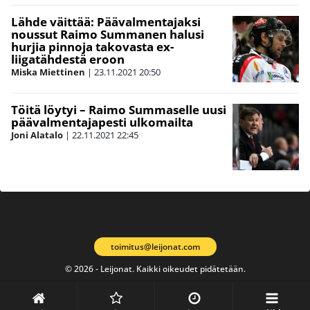
Lähde väittää: Päävalmentajaksi
noussut Raimo Summanen halusi
hurjia pinnoja takovasta ex-
liigatähdestä eroon
Miska Miettinen
|
23.11.2021
20:50
Töitä löytyi – Raimo Summaselle uusi
päävalmentajapesti ulkomailta
Joni Alatalo
|
22.11.2021
22:45
toimitus@leijonat.com
© 2026 - Leijonat. Kaikki oikeudet pidätetään.