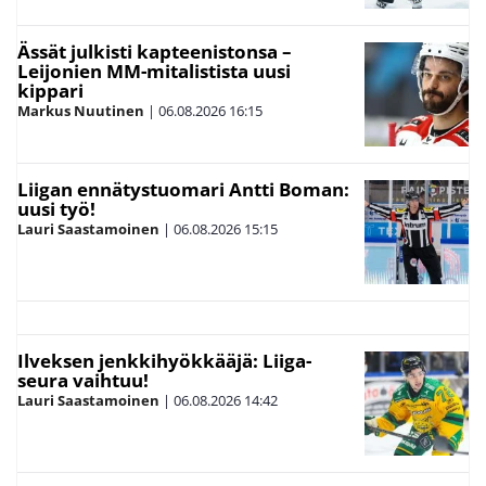
Ässät julkisti kapteenistonsa –
Leijonien MM-mitalistista uusi
kippari
Markus Nuutinen
|
06.08.2026
16:15
Liigan ennätystuomari Antti Boman:
uusi työ!
Lauri Saastamoinen
|
06.08.2026
15:15
Ilveksen jenkkihyökkääjä: Liiga-
seura vaihtuu!
Lauri Saastamoinen
|
06.08.2026
14:42