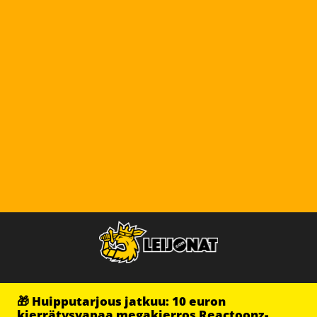
🎁 Huipputarjous jatkuu: 10 euron
kierrätysvapaa megakierros Reactoonz-