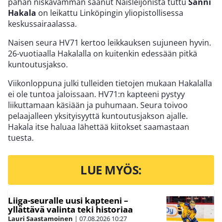
pahan niskavamman saanut Naisleijonista tuttu
Sanni
Hakala
on leikattu Linköpingin yliopistollisessa
keskussairaalassa.
Naisen seura HV71 kertoo leikkauksen sujuneen hyvin.
26-vuotiaalla Hakalalla on kuitenkin edessään pitkä
kuntoutusjakso.
Viikonloppuna julki tulleiden tietojen mukaan Hakalalla
ei ole tuntoa jaloissaan. HV71:n kapteeni pystyy
liikuttamaan käsiään ja puhumaan. Seura toivoo
pelaajalleen yksityisyyttä kuntoutusjakson ajalle.
Hakala itse haluaa lähettää kiitokset saamastaan
tuesta.
LUE MYÖS:
Liiga-seuralle uusi kapteeni –
yllättävä valinta teki historiaa
Lauri Saastamoinen
|
07.08.2026
10:27