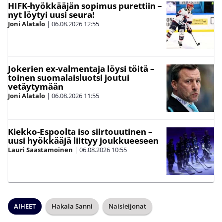
HIFK-hyökkääjän sopimus purettiin –
nyt löytyi uusi seura!
Joni Alatalo
|
06.08.2026
12:55
Jokerien ex-valmentaja löysi töitä –
toinen suomalaisluotsi joutui
vetäytymään
Joni Alatalo
|
06.08.2026
11:55
Kiekko-Espoolta iso siirtouutinen –
uusi hyökkääjä liittyy joukkueeseen
Lauri Saastamoinen
|
06.08.2026
10:55
AIHEET
Hakala Sanni
Naisleijonat