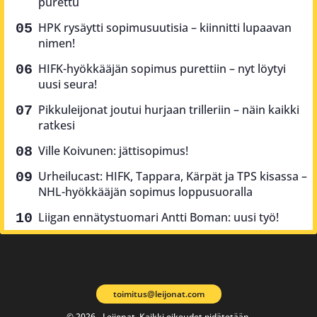
purettu
HPK rysäytti sopimusuutisia – kiinnitti lupaavan
nimen!
HIFK-hyökkääjän sopimus purettiin – nyt löytyi
uusi seura!
Pikkuleijonat joutui hurjaan trilleriin – näin kaikki
ratkesi
Ville Koivunen: jättisopimus!
Urheilucast: HIFK, Tappara, Kärpät ja TPS kisassa –
NHL-hyökkääjän sopimus loppusuoralla
Liigan ennätystuomari Antti Boman: uusi työ!
toimitus@leijonat.com
© 2026 - Leijonat. Kaikki oikeudet pidätetään.