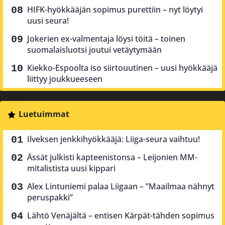
HIFK-hyökkääjän sopimus purettiin – nyt löytyi
uusi seura!
Jokerien ex-valmentaja löysi töitä – toinen
suomalaisluotsi joutui vetäytymään
Kiekko-Espoolta iso siirtouutinen – uusi hyökkääjä
liittyy joukkueeseen
Luetuimmat
Ilveksen jenkkihyökkääjä: Liiga-seura vaihtuu!
Ässät julkisti kapteenistonsa – Leijonien MM-
mitalistista uusi kippari
Alex Lintuniemi palaa Liigaan – ”Maailmaa nähnyt
peruspakki”
Lähtö Venäjältä – entisen Kärpät-tähden sopimus