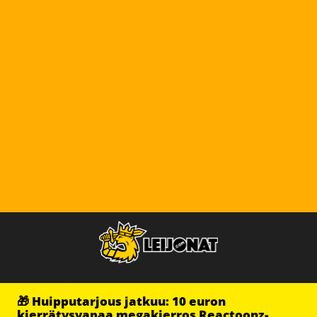
🎁 Huipputarjous jatkuu: 10 euron
kierrätysvapaa megakierros Reactoonz-