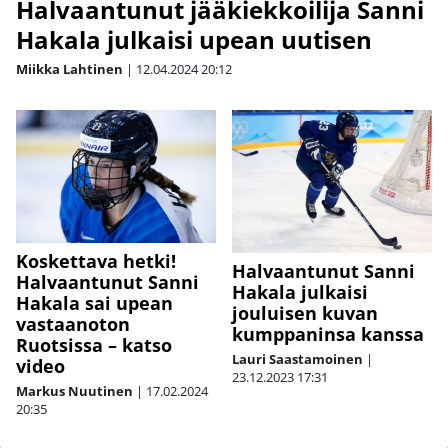
Halvaantunut jääkiekkoilija Sanni
Hakala julkaisi upean uutisen
Miikka Lahtinen
|
12.04.2024
20:12
Koskettava hetki!
Halvaantunut Sanni
Halvaantunut Sanni
Hakala julkaisi
Hakala sai upean
jouluisen kuvan
vastaanoton
kumppaninsa kanssa
Ruotsissa – katso
Lauri Saastamoinen
|
video
23.12.2023
17:31
Markus Nuutinen
|
17.02.2024
20:35