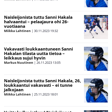
Naisleijonista tuttu Sanni Hakala
halvaantui – pelaajaura ohi 26-
vuotiaana
Miikka Lahtinen
|
30.11.2023
19:32
Vakavasti loukkaantuneen Sanni
Hakalan tilasta uutta tietoa –
leikkaus sujui hyvin
Markus Nuutinen
|
26.11.2023
13:05
Naisleijonista tuttu Sanni Hakala, 26,
loukkaantui vakavasti – ei tunne
jalkojaan
Miikka Lahtinen
|
25.11.2023
18:01