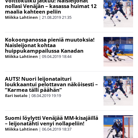
Voittokulku jatkuu! Naisleijonat
nollasi Venäjän – kasassa huimat 12
maalia kahteen peliin
Miikka Lahtinen
|
21.08.2019
21:35
Kokoonpanossa pieniä muutoksia!
Naisleijonat kohtaa
huippukamppailussa Kanadan
Miikka Lahtinen
|
09.04.2019
18:44
AUTS! Nuori leijonataituri
loukkaantui pelottavan näköisesti –
”Karmea tälli päähän”
Ilari Isotalo
|
08.04.2019
19:19
Suomi löylytti Venäjää MM-kisajäillä
– leijonatähti venyi nollapeliin!
Miikka Lahtinen
|
06.04.2019
18:37