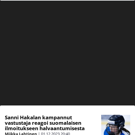
Sanni Hakalan kampannut
vastustaja reagoi suomalaisen
ilmoitukseen halvaantumisesta
Miikka Lahtinen
|
01.12.2023
20:40