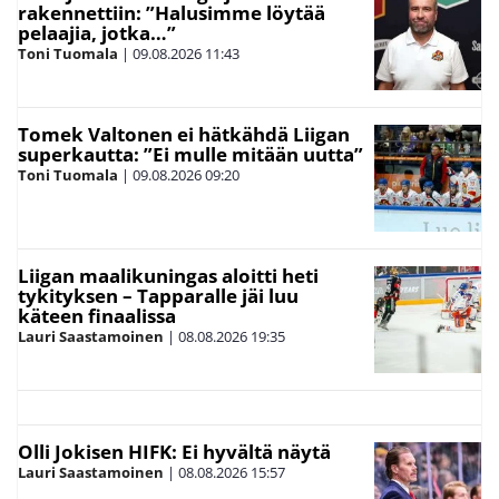
rakennettiin: ”Halusimme löytää
pelaajia, jotka…”
Toni Tuomala
|
09.08.2026
11:43
Tomek Valtonen ei hätkähdä Liigan
superkautta: ”Ei mulle mitään uutta”
Toni Tuomala
|
09.08.2026
09:20
Liigan maalikuningas aloitti heti
tykityksen – Tapparalle jäi luu
käteen finaalissa
Lauri Saastamoinen
|
08.08.2026
19:35
Olli Jokisen HIFK: Ei hyvältä näytä
Lauri Saastamoinen
|
08.08.2026
15:57