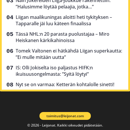
Näin Jokereiden Liiga-joukkue rakennettiin:
”Halusimme löytää pelaajia, jotka…”
Liigan maalikuningas aloitti heti tykityksen –
Tapparalle jäi luu käteen finaalissa
Tässä NHL:n 20 parasta puolustajaa – Miro
Heiskanen kärkikahinoissa
Tomek Valtonen ei hätkähdä Liigan superkautta:
”Ei mulle mitään uutta”
IS: Olli Jokiselta iso paljastus HIFK:n
ikuisuusongelmasta: ”Syitä löytyi”
Nyt se on varmaa: Ketterän kohtalolle sinetti!
toimitus@leijonat.com
© 2026 - Leijonat. Kaikki oikeudet pidätetään.