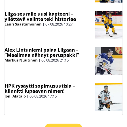
Liiga-seuralle uusi kapteeni –
yllättävä valinta teki historiaa
Lauri Saastamoinen
|
07.08.2026
10:27
Alex Lintuniemi palaa Liigaan –
”Maailmaa nähnyt peruspakki”
Markus Nuutinen
|
06.08.2026
21:15
HPK rysäytti sopimusuutisia –
kiinnitti lupaavan nimen!
Joni Alatalo
|
06.08.2026
17:15