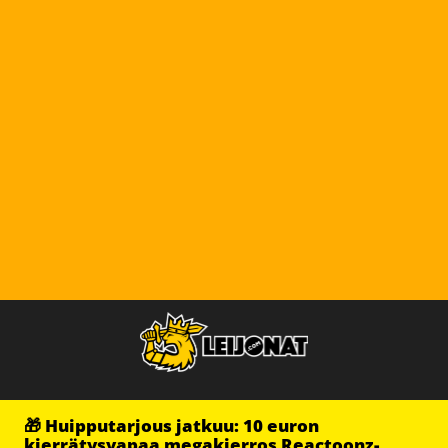
🎁 Huipputarjous jatkuu: 10 euron
kierrätysvapaa megakierros Reactoonz-