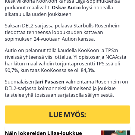
Keskiviikkona KooKoon kanssa Liiga-sopimuksensa
purkanut maalivahti
Oskar Autio
löysi nopealla
aikataululla uuden joukkueen.
Saksan DEL2-sarjassa pelaava Starbulls Rosenheim
tiedottaa tehneensä loppukauden kattavan
sopimuksen 24-vuotiaan Aution kanssa.
Autio on pelannut tällä kaudella KooKoon ja TPS:n
riveissä yhteensä viisi ottelua. Yliopistosarja NCAA:sta
hankitun maalivahdin torjuntaprosentti TPS:ssä oli
90,7%, kun taas KooKoossa se oli 84,3%.
Suomalaisen
Jari Pasasen
valmentama Rosenheim on
DEL2-sarjassa kolmanneksi viimeisenä ja joukkue
taistelee yhä tosissaan sarjatasolla säilymisestä.
LUE MYÖS:
Näin Jokereiden Liiga-joukkue