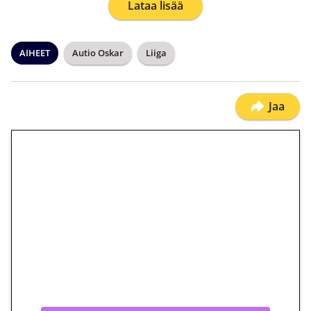
Lataa lisää
AIHEET
Autio Oskar
Liiga
Jaa
🎁 Huipputarjous jatkuu: 10
euron kierrätysvapaa
megakierros Reactoonz-
peliin – vain 1 eurolla!
Peli: Reactoonz
Vain uusille asiakkaille!