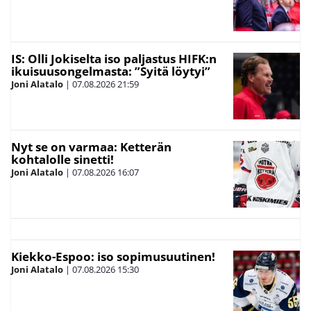
IS: Olli Jokiselta iso paljastus HIFK:n
ikuisuusongelmasta: ”Syitä löytyi”
Joni Alatalo
|
07.08.2026
21:59
Nyt se on varmaa: Ketterän
kohtalolle sinetti!
Joni Alatalo
|
07.08.2026
16:07
Kiekko-Espoo: iso sopimusuutinen!
Joni Alatalo
|
07.08.2026
15:30