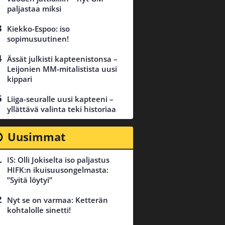
paljastaa miksi
Kiekko-Espoo: iso
sopimusuutinen!
Ässät julkisti kapteenistonsa –
Leijonien MM-mitalistista uusi
kippari
Liiga-seuralle uusi kapteeni –
yllättävä valinta teki historiaa
Uusimmat
IS: Olli Jokiselta iso paljastus
HIFK:n ikuisuusongelmasta:
”Syitä löytyi”
Nyt se on varmaa: Ketterän
kohtalolle sinetti!