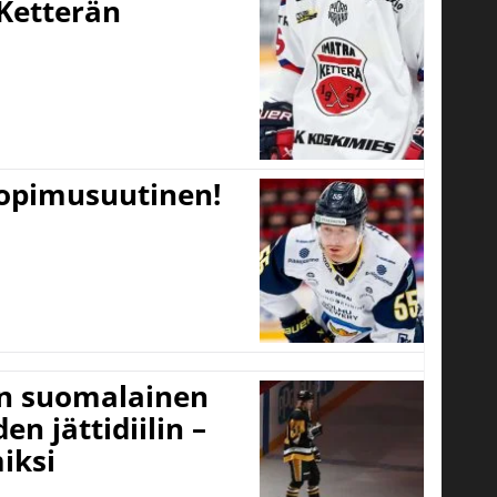
Ketterän
sopimusuutinen!
un suomalainen
n jättidiilin –
iksi