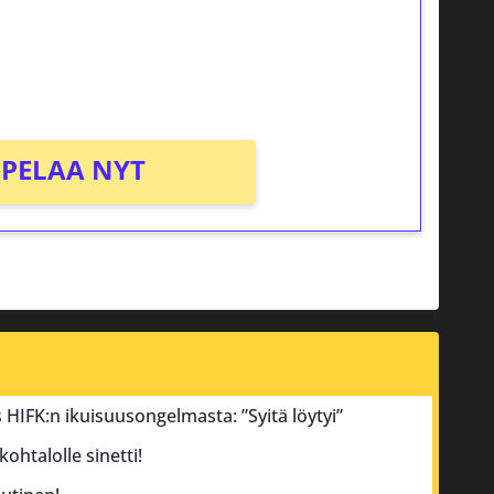
osta Tuohi 1000 -peliin (arvo 0,20€ per
PELAA NYT
tus HIFK:n ikuisuusongelmasta: ”Syitä löytyi”
ohtalolle sinetti!