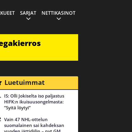
KUEET
SARJAT
NETTIKASINOT
egakierros
Luetuimmat
IS: Olli Jokiselta iso paljastus
HIFK:n ikuisuusongelmasta:
”Syitä löytyi”
Vain 47 NHL-ottelun
suomalainen sai kahdeksan
vuoden jättidiilin – nyt GM