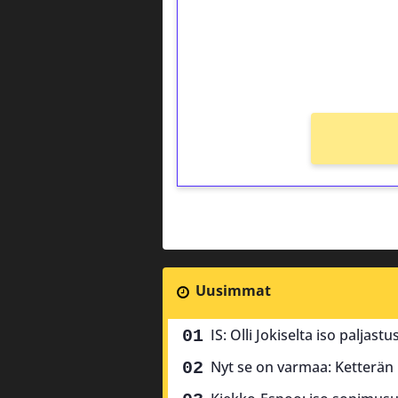
Saat heti 50 ilmaiskierr
kierros)!
Ei kierrätysvaatimusta!
Uusimmat
IS: Olli Jokiselta iso paljas
Nyt se on varmaa: Ketterän k