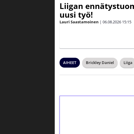
Liigan ennätystuo
uusi työ!
Lauri Saastamoinen
|
06.08.2026
15:15
AIHEET
Brickley Daniel
Liiga
1€ = 10€ arvosta 
kierrätystä!
Talleta 1€