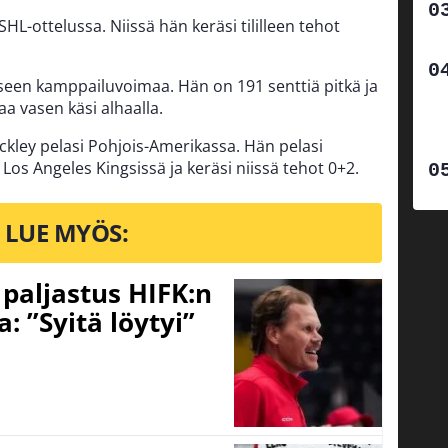
 SHL-ottelussa. Niissä hän keräsi tililleen tehot
seen kamppailuvoimaa. Hän on 191 senttiä pitkä ja
aa vasen käsi alhaalla.
ckley pelasi Pohjois-Amerikassa. Hän pelasi
 Los Angeles Kingsissä ja keräsi niissä tehot 0+2.
LUE MYÖS:
o paljastus HIFK:n
 ”Syitä löytyi”