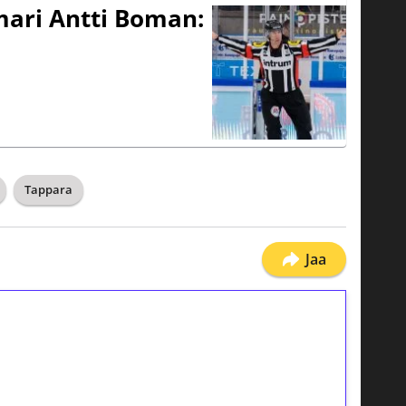
mari Antti Boman:
Tappara
Jaa
ilmaiskierroksia ilman