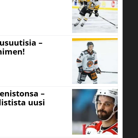
usuutisia –
 nimen!
eenistonsa –
istista uusi