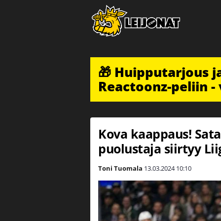
🎁 Huipputarjous 
Reactoonz-peliin - 
Kova kaappaus! Sata
puolustaja siirtyy Li
Toni Tuomala
13.03.2024
10:10