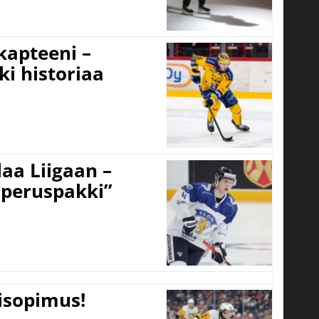
 kapteeni –
ki historiaa
aa Liigaan –
peruspakki”
tisopimus!