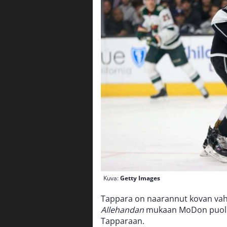
Kuva:
Getty Images
Tappara on naarannut kovan vahvi
Allehandan
mukaan MoDon puol
Tapparaan.