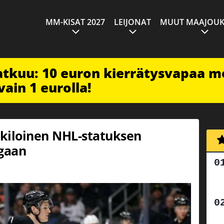
MM-KISAT 2027
LEIJONAT
MUUT MAAJOUK
jatkuu: 10 euron kierrätysvapaa m
vain 1 eurolla!
kiloinen NHL-statuksen
igaan