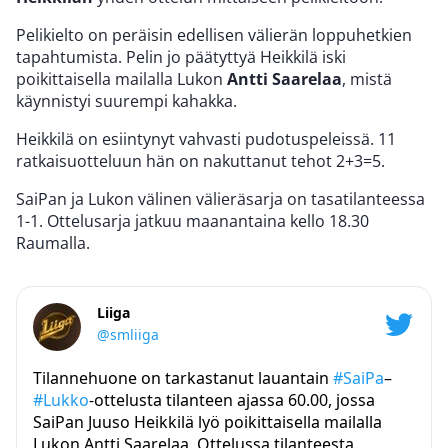
Pelikielto on peräisin edellisen välierän loppuhetkien
tapahtumista. Pelin jo päätyttyä Heikkilä iski
poikittaisella mailalla Lukon
Antti Saarelaa
, mistä
käynnistyi suurempi kahakka.
Heikkilä on esiintynyt vahvasti pudotuspeleissä. 11
ratkaisuotteluun hän on nakuttanut tehot 2+3=5.
SaiPan ja Lukon välinen välieräsarja on tasatilanteessa
1-1. Ottelusarja jatkuu maanantaina kello 18.30
Raumalla.
Liiga
@smliiga
Tilannehuone on tarkastanut lauantain
#SaiPa
–
#Lukko
-ottelusta tilanteen ajassa 60.00, jossa
SaiPan Juuso Heikkilä lyö poikittaisella mailalla
Lukon Antti Saarelaa. Ottelussa tilanteesta