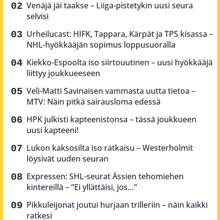
Venäjä jäi taakse – Liiga-pistetykin uusi seura
selvisi
Urheilucast: HIFK, Tappara, Kärpät ja TPS kisassa –
NHL-hyökkääjän sopimus loppusuoralla
Kiekko-Espoolta iso siirtouutinen – uusi hyökkääjä
liittyy joukkueeseen
Veli-Matti Savinaisen vammasta uutta tietoa –
MTV: Näin pitkä sairausloma edessä
HPK julkisti kapteenistonsa – tässä joukkueen
uusi kapteeni!
Lukon kaksosilta iso ratkaisu – Westerholmit
löysivät uuden seuran
Expressen: SHL-seurat Ässien tehomiehen
kintereillä – ”Ei yllättäisi, jos…”
Pikkuleijonat joutui hurjaan trilleriin – näin kaikki
ratkesi