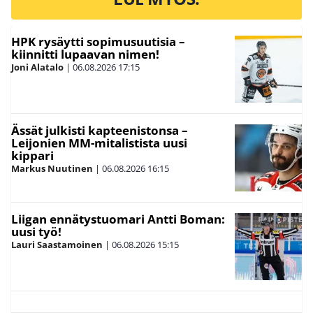
HPK rysäytti sopimusuutisia –
kiinnitti lupaavan nimen!
Joni Alatalo
|
06.08.2026
17:15
Ässät julkisti kapteenistonsa –
Leijonien MM-mitalistista uusi
kippari
Markus Nuutinen
|
06.08.2026
16:15
Liigan ennätystuomari Antti Boman:
uusi työ!
Lauri Saastamoinen
|
06.08.2026
15:15