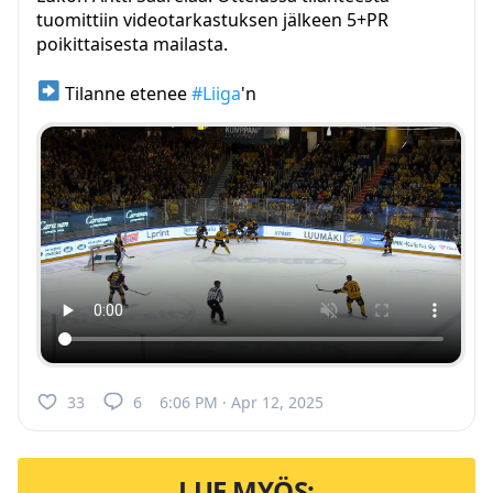
tuomittiin videotarkastuksen jälkeen 5+PR
poikittaisesta mailasta.
Tilanne etenee
#Liiga
'n
33
6
6:06 PM · Apr 12, 2025
LUE MYÖS: