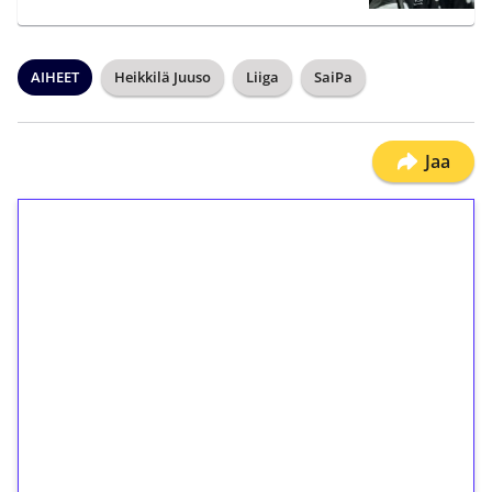
AIHEET
Heikkilä Juuso
Liiga
SaiPa
Jaa
1€ = 10€ arvosta
ilmaiskierroksia ilman
kierrätystä!
Talleta 1€
Saat heti 50 ilmaiskierrosta Tuohi 1000 -
peliin (arvo 0,20€ per kierros)!
Ei kierrätysvaatimusta!