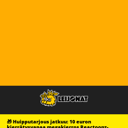
🎁 Huipputarjous jatkuu: 10 euron
kierrätysvapaa megakierros Reactoonz-