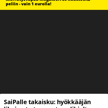
peliin - vain 1 eurolla!
SaiPalle takaisku: hyökkääjän