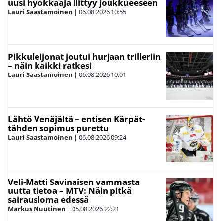
uusi hyökkääjä liittyy joukkueeseen
Lauri Saastamoinen
|
06.08.2026
10:55
Pikkuleijonat joutui hurjaan trilleriin
– näin kaikki ratkesi
Lauri Saastamoinen
|
06.08.2026
10:01
Lähtö Venäjältä – entisen Kärpät-
tähden sopimus purettu
Lauri Saastamoinen
|
06.08.2026
09:24
Veli-Matti Savinaisen vammasta
uutta tietoa – MTV: Näin pitkä
sairausloma edessä
Markus Nuutinen
|
05.08.2026
22:21