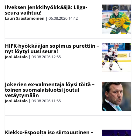
Ilveksen jenkkihyökkääjä: Liiga-
seura vaihtuu!
Lauri Saastamoinen
|
06.08.2026
14:42
HIFK-hyökkääjän sopimus purettiin –
nyt löytyi uusi seura!
Joni Alatalo
|
06.08.2026
12:55
Jokerien ex-valmentaja löysi töitä –
toinen suomalaisluotsi joutui
vetäytymään
Joni Alatalo
|
06.08.2026
11:55
Kiekko-Espoolta iso siirtouutinen –