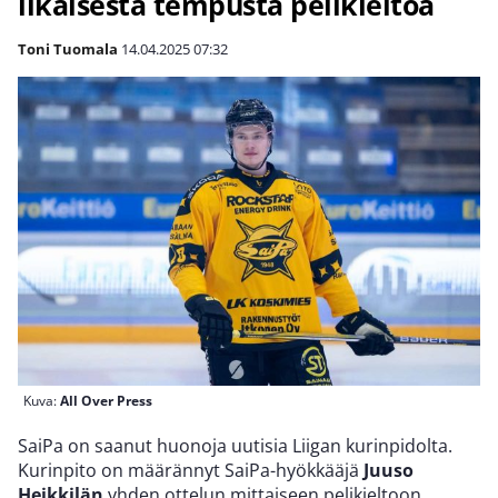
likaisesta tempusta pelikieltoa
Toni Tuomala
14.04.2025
07:32
Kuva:
All Over Press
SaiPa on saanut huonoja uutisia Liigan kurinpidolta.
Kurinpito on määrännyt SaiPa-hyökkääjä
Juuso
Heikkilän
yhden ottelun mittaiseen pelikieltoon.