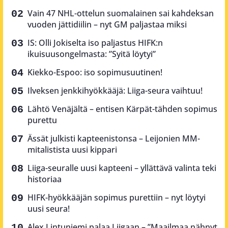
Vain 47 NHL-ottelun suomalainen sai kahdeksan
vuoden jättidiilin – nyt GM paljastaa miksi
IS: Olli Jokiselta iso paljastus HIFK:n
ikuisuusongelmasta: ”Syitä löytyi”
Kiekko-Espoo: iso sopimusuutinen!
Ilveksen jenkkihyökkääjä: Liiga-seura vaihtuu!
Lähtö Venäjältä – entisen Kärpät-tähden sopimus
purettu
Ässät julkisti kapteenistonsa – Leijonien MM-
mitalistista uusi kippari
Liiga-seuralle uusi kapteeni – yllättävä valinta teki
historiaa
HIFK-hyökkääjän sopimus purettiin – nyt löytyi
uusi seura!
Alex Lintuniemi palaa Liigaan – ”Maailmaa nähnyt