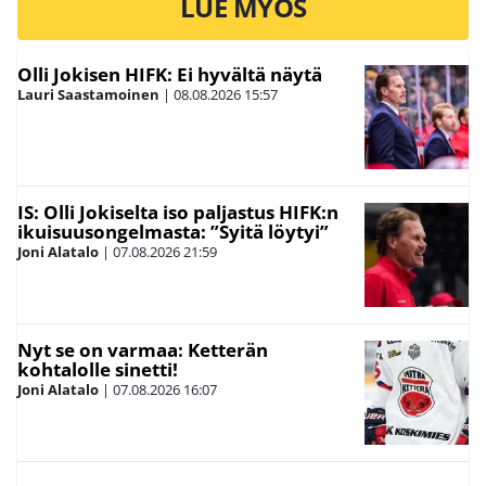
LUE MYÖS
Olli Jokisen HIFK: Ei hyvältä näytä
Lauri Saastamoinen
|
08.08.2026
15:57
IS: Olli Jokiselta iso paljastus HIFK:n
ikuisuusongelmasta: ”Syitä löytyi”
Joni Alatalo
|
07.08.2026
21:59
Nyt se on varmaa: Ketterän
kohtalolle sinetti!
Joni Alatalo
|
07.08.2026
16:07