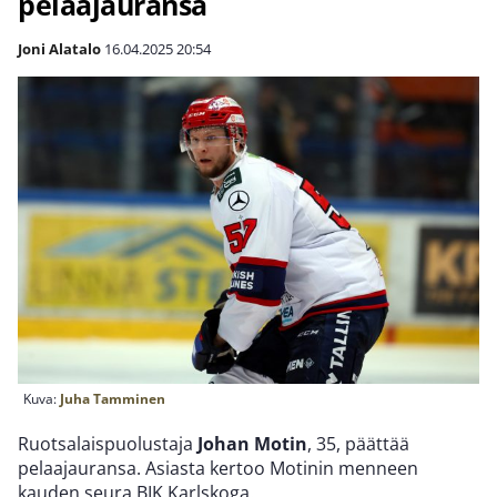
pelaajauransa
Joni Alatalo
16.04.2025
20:54
Kuva:
Juha Tamminen
Ruotsalaispuolustaja
Johan Motin
, 35, päättää
pelaajauransa. Asiasta kertoo Motinin menneen
kauden seura BIK Karlskoga.