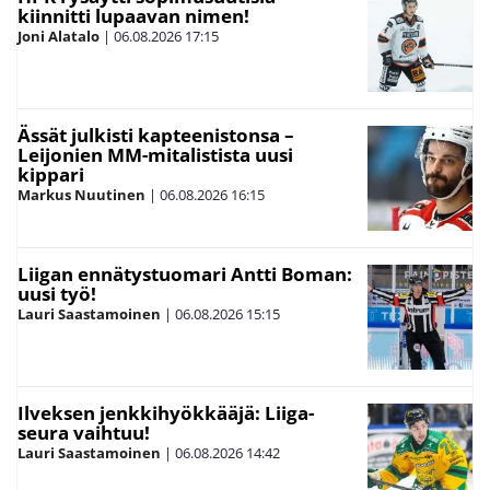
kiinnitti lupaavan nimen!
Joni Alatalo
|
06.08.2026
17:15
Ässät julkisti kapteenistonsa –
Leijonien MM-mitalistista uusi
kippari
Markus Nuutinen
|
06.08.2026
16:15
Liigan ennätystuomari Antti Boman:
uusi työ!
Lauri Saastamoinen
|
06.08.2026
15:15
Ilveksen jenkkihyökkääjä: Liiga-
seura vaihtuu!
Lauri Saastamoinen
|
06.08.2026
14:42