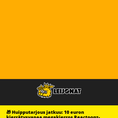
🎁 Huipputarjous jatkuu: 10 euron
kierrätysvapaa megakierros Reactoonz-