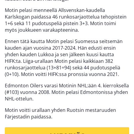
Motin pelasi menneellä Allsvenskan-kaudella
Karlskogan paidassa 46 runkosarjaottelua tehopistein
1+6 sekä 11 pudotuspeliä pistein 3+3. Motin toimi
myös joukkueen varakapteenina.
Ennen tätä kautta Motin pelasi Suomessa seitsemän
kauden ajan vuosina 2017-2024. Hän edusti ensin
yhden kauden Lukkoa ja sen jälkeen kuusi kautta
HIFK:ta. Liiga-urallaan Motin pelasi kaikkiaan 382
runkosarjaottelua (13+81=94) sekä 44 pudotuspeliä
(0+10). Motin voitti HIFK:ssa pronssia vuonna 2021.
Edmonton Oilers varasi Motinin NHL:ään 4. kierroksella
(#103) vuonna 2008. Motin pelasi Edmontonissa yhden
NHL-ottelun.
Motin voitti urallaan yhden Ruotsin mestaruuden
Färjestadin paidassa.