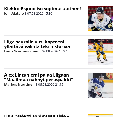
Kiekko-Espoo: iso sopimusuutinen!
Joni Alatalo
|
07.08.2026
15:30
Liiga-seuralle uusi kapteeni –
yllättävä valinta teki historiaa
Lauri Saastamoinen
|
07.08.2026
10:27
Alex Lintuniemi palaa Liigaan –
”Maailmaa nähnyt peruspakki”
Markus Nuutinen
|
06.08.2026
21:15
HPK rysäytti sopimusuutisia –