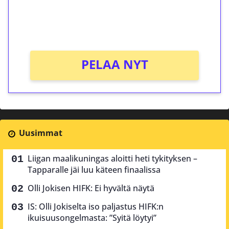
peliin (arvo 0,20€ per kierros)!
Ei kierrätysvaatimusta!
PELAA NYT
Uusimmat
Liigan maalikuningas aloitti heti tykityksen –
Tapparalle jäi luu käteen finaalissa
Olli Jokisen HIFK: Ei hyvältä näytä
IS: Olli Jokiselta iso paljastus HIFK:n
ikuisuusongelmasta: ”Syitä löytyi”