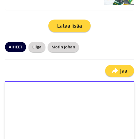
Lataa lisää
AIHEET
Liiga
Motin Johan
Jaa
1€ = 10€ arvosta
ilmaiskierroksia ilman
kierrätystä!
Talleta 1€
Saat heti 50 ilmaiskierrosta Tuohi 1000 -