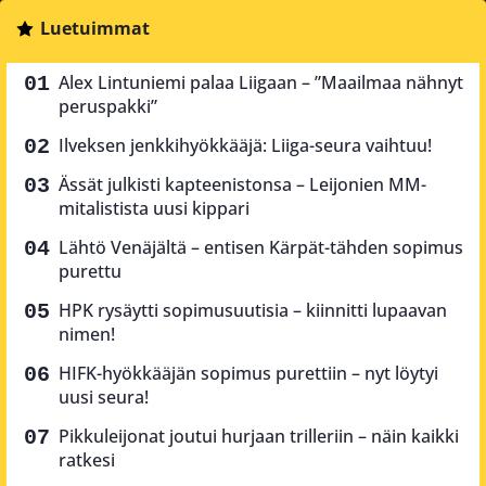
Luetuimmat
Alex Lintuniemi palaa Liigaan – ”Maailmaa nähnyt
peruspakki”
Ilveksen jenkkihyökkääjä: Liiga-seura vaihtuu!
Ässät julkisti kapteenistonsa – Leijonien MM-
mitalistista uusi kippari
Lähtö Venäjältä – entisen Kärpät-tähden sopimus
purettu
HPK rysäytti sopimusuutisia – kiinnitti lupaavan
nimen!
HIFK-hyökkääjän sopimus purettiin – nyt löytyi
uusi seura!
Pikkuleijonat joutui hurjaan trilleriin – näin kaikki
ratkesi