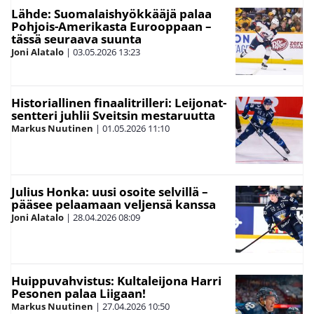
Lähde: Suomalaishyökkääjä palaa
Pohjois-Amerikasta Eurooppaan –
tässä seuraava suunta
Joni Alatalo
|
03.05.2026
13:23
Historiallinen finaalitrilleri: Leijonat-
sentteri juhlii Sveitsin mestaruutta
Markus Nuutinen
|
01.05.2026
11:10
Julius Honka: uusi osoite selvillä –
pääsee pelaamaan veljensä kanssa
Joni Alatalo
|
28.04.2026
08:09
Huippuvahvistus: Kultaleijona Harri
Pesonen palaa Liigaan!
Markus Nuutinen
|
27.04.2026
10:50