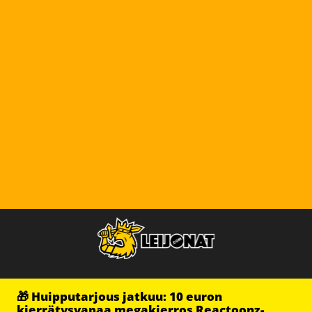
🎁 Huipputarjous jatkuu: 10 euron
kierrätysvapaa megakierros Reactoonz-