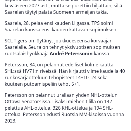
kevääseen 2027 asti, mutta se purettiin hiljattain, sillä
Saarelan täytyi palata Suomeen armeijan takia.
Saarela, 28, pelaa ensi kauden Liigassa. TPS solmi
Saarelan kanssa ensi kauden kattavan sopimuksen.
SCL Tigers on löytänyt joukkueeseensa korvaajan
Saarelalle. Seura on tehnyt yksivuotisen sopimuksen
ruotsalaishyökkääjä
André Peterssonin
kanssa.
Petersson, 34, on pelannut edelliset kolme kautta
SHL:ssä HV71:n riveissä. Hän kirjautti viime kaudella 40
runkosarjaotteluun tehopisteet 14+10=24 sekä
kuuteen putoamispeliin tehot 5+1.
Petersson on pelannut urallaan yhden NHL-ottelun
Ottawa Senatorsissa. Lisäksi miehen tilillä on 142
pelattua AHL-ottelua, 326 KHL-ottelua ja 194 SHL-
ottelua. Petersson edusti Ruotsia MM-kisoissa vuonna
2023.