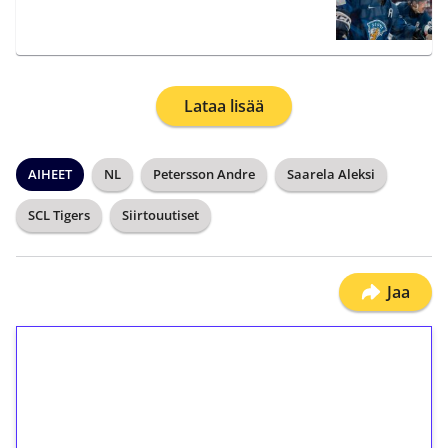
Lataa lisää
AIHEET
NL
Petersson Andre
Saarela Aleksi
SCL Tigers
Siirtouutiset
Jaa
1€ = 10€ arvosta
ilmaiskierroksia ilman
kierrätystä!