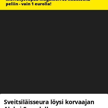
peliin - vain 1 eurolla!
Sveitsiläisseura löysi korvaajan