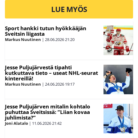
LUE MYÖS
Sport hankki tutun hyökkääjän
Sveitsin liigasta
Markus Nuutinen
|
28.06.2026
21:20
Jesse Puljujärvestä tipahti
kutkuttava tieto – useat NHL-seurat
kintereillä!
Markus Nuutinen
|
24.06.2026
19:17
Jesse Puljujärven mitalin kohtalo
puhuttaa Sveitsissä: ”Liian kovaa
juhlimista?”
Joni Alatalo
|
11.06.2026
21:42