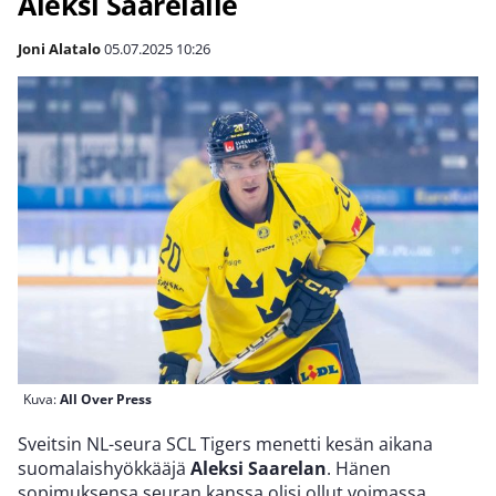
Aleksi Saarelalle
Joni Alatalo
05.07.2025
10:26
Kuva:
All Over Press
Sveitsin NL-seura SCL Tigers menetti kesän aikana
suomalaishyökkääjä
Aleksi Saarelan
. Hänen
sopimuksensa seuran kanssa olisi ollut voimassa