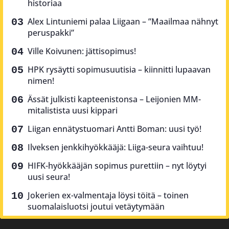
historiaa
Alex Lintuniemi palaa Liigaan – ”Maailmaa nähnyt
peruspakki”
Ville Koivunen: jättisopimus!
HPK rysäytti sopimusuutisia – kiinnitti lupaavan
nimen!
Ässät julkisti kapteenistonsa – Leijonien MM-
mitalistista uusi kippari
Liigan ennätystuomari Antti Boman: uusi työ!
Ilveksen jenkkihyökkääjä: Liiga-seura vaihtuu!
HIFK-hyökkääjän sopimus purettiin – nyt löytyi
uusi seura!
Jokerien ex-valmentaja löysi töitä – toinen
suomalaisluotsi joutui vetäytymään