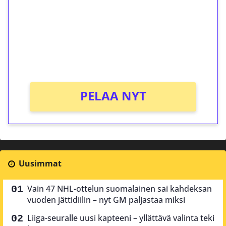
Talleta 1€
Saat heti 50 ilmaiskierrosta Tuohi 1000 -
peliin (arvo 0,20€ per kierros)!
Ei kierrätysvaatimusta!
PELAA NYT
Uusimmat
Vain 47 NHL-ottelun suomalainen sai kahdeksan
vuoden jättidiilin – nyt GM paljastaa miksi
Liiga-seuralle uusi kapteeni – yllättävä valinta teki