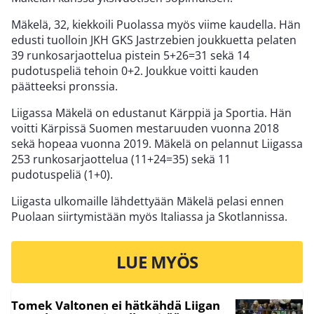
Mäkelä, 32, kiekkoili Puolassa myös viime kaudella. Hän
edusti tuolloin JKH GKS Jastrzebien joukkuetta pelaten
39 runkosarjaottelua pistein 5+26=31 sekä 14
pudotuspeliä tehoin 0+2. Joukkue voitti kauden
päätteeksi pronssia.
Liigassa Mäkelä on edustanut Kärppiä ja Sportia. Hän
voitti Kärpissä Suomen mestaruuden vuonna 2018
sekä hopeaa vuonna 2019. Mäkelä on pelannut Liigassa
253 runkosarjaottelua (11+24=35) sekä 11
pudotuspeliä (1+0).
Liigasta ulkomaille lähdettyään Mäkelä pelasi ennen
Puolaan siirtymistään myös Italiassa ja Skotlannissa.
LUE MYÖS
Tomek Valtonen ei hätkähdä Liigan