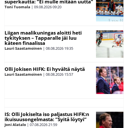
superkautta: ”Ei mulle mitään uutta”
Toni Tuomala
|
09.08.2026
09:20
Liigan maalikuningas aloitti heti
tykityksen – Tapparalle jäi luu
käteen finaalissa
Lauri Saastamoinen
|
08.08.2026
19:35
Olli Jokisen HIFK: Ei hyvältä näytä
Lauri Saastamoinen
|
08.08.2026
15:57
IS: Olli Jokiselta iso paljastus HIFK:n
ikuisuusongelmasta: ”Syitä löytyi”
Joni Alatalo
|
07.08.2026
21:59