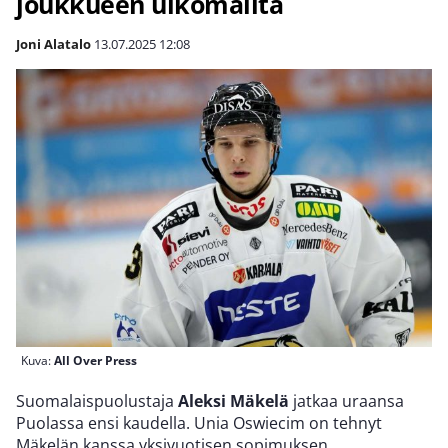
joukkueen ulkomailta
Joni Alatalo
13.07.2025
12:08
Kuva:
All Over Press
Suomalaispuolustaja
Aleksi Mäkelä
jatkaa uraansa
Puolassa ensi kaudella. Unia Oswiecim on tehnyt
Mäkelän kanssa yksivuotisen sopimuksen.