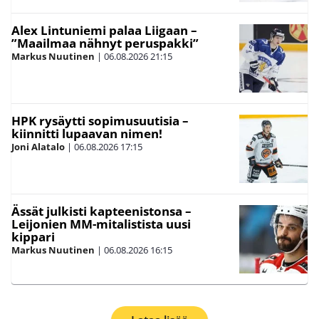
Alex Lintuniemi palaa Liigaan –
”Maailmaa nähnyt peruspakki”
Markus Nuutinen
|
06.08.2026
21:15
HPK rysäytti sopimusuutisia –
kiinnitti lupaavan nimen!
Joni Alatalo
|
06.08.2026
17:15
Ässät julkisti kapteenistonsa –
Leijonien MM-mitalistista uusi
kippari
Markus Nuutinen
|
06.08.2026
16:15