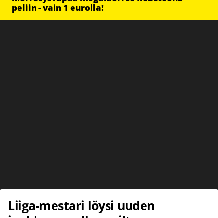
peliin - vain 1 eurolla!
Liiga-mestari löysi uuden