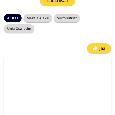
Lataa lisää
AIHEET
Mäkelä Aleksi
Siirtouutiset
Unia Oswiecim
Jaa
🎁 Huipputarjous jatkuu: 10
euron kierrätysvapaa
megakierros Reactoonz-
peliin – vain 1 eurolla!
Peli: Reactoonz
Vain uusille asiakkaille!