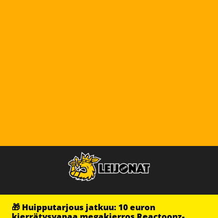
🎁 Huipputarjous jatkuu: 10 euron
kierrätysvapaa megakierros Reactoonz-