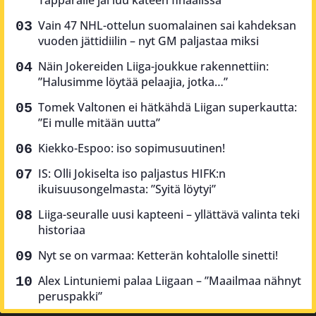
Vain 47 NHL-ottelun suomalainen sai kahdeksan
vuoden jättidiilin – nyt GM paljastaa miksi
Näin Jokereiden Liiga-joukkue rakennettiin:
”Halusimme löytää pelaajia, jotka…”
Tomek Valtonen ei hätkähdä Liigan superkautta:
”Ei mulle mitään uutta”
Kiekko-Espoo: iso sopimusuutinen!
IS: Olli Jokiselta iso paljastus HIFK:n
ikuisuusongelmasta: ”Syitä löytyi”
Liiga-seuralle uusi kapteeni – yllättävä valinta teki
historiaa
Nyt se on varmaa: Ketterän kohtalolle sinetti!
Alex Lintuniemi palaa Liigaan – ”Maailmaa nähnyt
peruspakki”