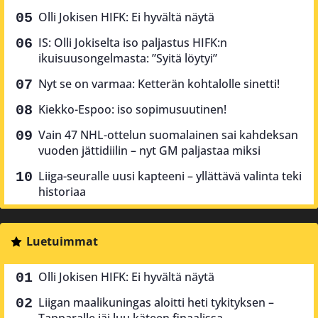
Olli Jokisen HIFK: Ei hyvältä näytä
IS: Olli Jokiselta iso paljastus HIFK:n
ikuisuusongelmasta: ”Syitä löytyi”
Nyt se on varmaa: Ketterän kohtalolle sinetti!
Kiekko-Espoo: iso sopimusuutinen!
Vain 47 NHL-ottelun suomalainen sai kahdeksan
vuoden jättidiilin – nyt GM paljastaa miksi
Liiga-seuralle uusi kapteeni – yllättävä valinta teki
historiaa
Luetuimmat
Olli Jokisen HIFK: Ei hyvältä näytä
Liigan maalikuningas aloitti heti tykityksen –
Tapparalle jäi luu käteen finaalissa