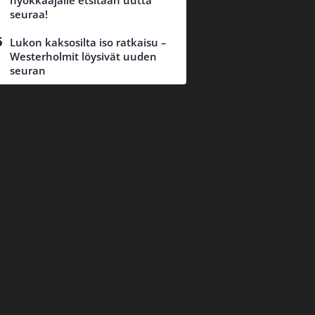
hyökkääjälle etsitään uutta
seuraa!
Lukon kaksosilta iso ratkaisu –
Westerholmit löysivät uuden
seuran