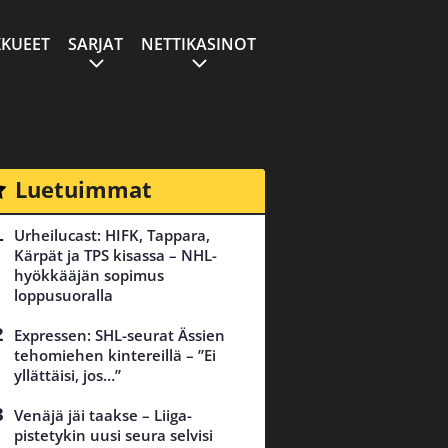
KUEET
SARJAT
NETTIKASINOT
Luetuimmat
Urheilucast: HIFK, Tappara,
Kärpät ja TPS kisassa – NHL-
hyökkääjän sopimus
loppusuoralla
Expressen: SHL-seurat Ässien
tehomiehen kintereillä – ”Ei
yllättäisi, jos…”
Venäjä jäi taakse – Liiga-
pistetykin uusi seura selvisi