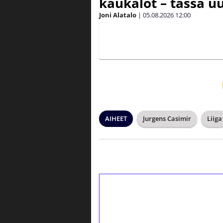
kaukalot – tässä uu
Joni Alatalo
|
05.08.2026
12:00
AIHEET
Jurgens Casimir
Liiga
1€ = 10€ arvosta 
kierrätystä!