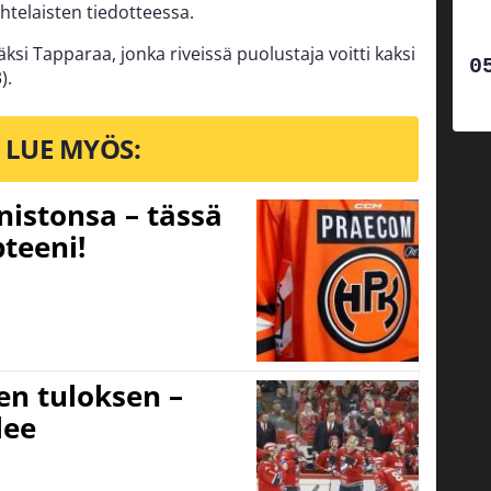
telaisten tiedotteessa.
ksi Tapparaa, jonka riveissä puolustaja voitti kaksi
).
LUE MYÖS:
nistonsa – tässä
teeni!
sen tuloksen –
lee