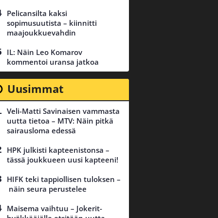
Pelicansilta kaksi
sopimusuutista – kiinnitti
maajoukkuevahdin
IL: Näin Leo Komarov
kommentoi uransa jatkoa
Uusimmat
Veli-Matti Savinaisen vammasta
uutta tietoa – MTV: Näin pitkä
sairausloma edessä
HPK julkisti kapteenistonsa –
tässä joukkueen uusi kapteeni!
HIFK teki tappiollisen tuloksen –
näin seura perustelee
Maisema vaihtuu – Jokerit-