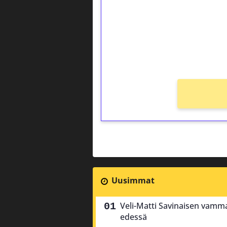
Talleta 1€
Saat heti 50 ilmaiskierr
kierros)!
Ei kierrätysvaatimusta!
Uusimmat
Veli-Matti Savinaisen vamma
edessä