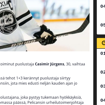
 toiminut puolustaja
Casimir Jürgens
, 30, vaihtaa
sä tehot 1+3 kerännyt puolustaja siirtyy
ansiin, jota mies edusti neljän kauden ajan jo
lustajana, joka pystyy tukemaan hyökkäyksiä,
omassa päässä, Pelicansin urheilutoimenjohtaja