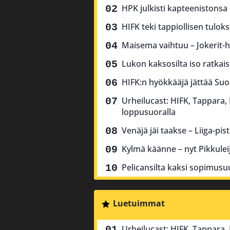
HPK julkisti kapteenistonsa
HIFK teki tappiollisen tulok
Maisema vaihtuu – Jokerit-h
Lukon kaksosilta iso ratkai
HIFK:n hyökkääjä jättää Suo
Urheilucast: HIFK, Tappara,
loppusuoralla
Venäjä jäi taakse – Liiga-pis
Kylmä käänne – nyt Pikkulei
Pelicansilta kaksi sopimusu
Luetuimmat
Urheilucast: HIFK, Tappara,