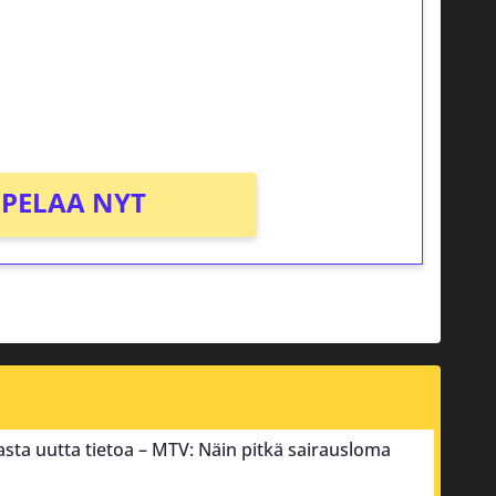
osta Tuohi 1000 -peliin (arvo 0,20€ per
PELAA NYT
sta uutta tietoa – MTV: Näin pitkä sairausloma