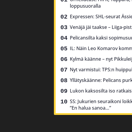
loppusuoralla
Expressen: SHL-seurat Ässien
Venäjä jäi taakse – Liiga-pis
Pelicansilta kaksi sopimusu
IL: Näin Leo Komarov komm
Kylmä käänne – nyt Pikkulei
Nyt varmistui: TPS:n huippu
Yllätyskäänne: Pelicans p
Lukon kaksosilta iso ratkai
SS: Jukurien seuraikoni loikk
”En halua sanoa…”