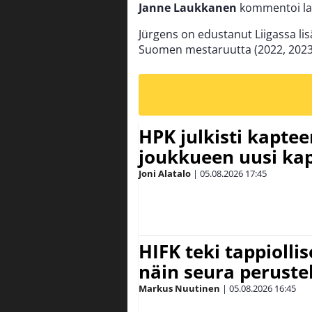
Janne Laukkanen
kommentoi lah
Jürgens on edustanut Liigassa lisä
Suomen mestaruutta (2022, 2023
HPK julkisti kaptee
joukkueen uusi kap
Joni Alatalo
|
05.08.2026
17:45
HIFK teki tappiolli
näin seura peruste
Markus Nuutinen
|
05.08.2026
16:45