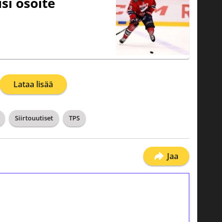
si osoite
Lataa lisää
Siirtouutiset
TPS
Jaa
ilmaiskierroksia ilman