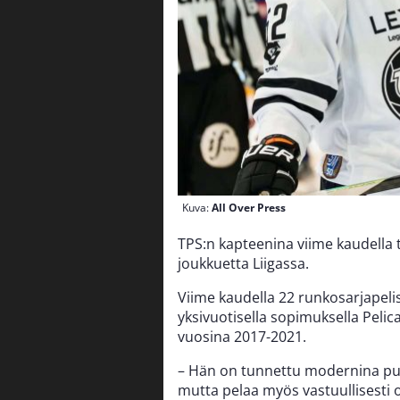
Kuva:
All Over Press
TPS:n kapteenina viime kaudella
joukkuetta Liigassa.
Viime kaudella 22 runkosarjapelis
yksivuotisella sopimuksella Pelic
vuosina 2017-2021.
– Hän on tunnettu modernina puo
mutta pelaa myös vastuullisesti 