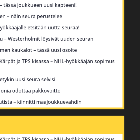
 – tässä joukkueen uusi kapteeni!
sen – näin seura perustelee
yökkääjälle etsitään uutta seuraa!
su – Westerholmit löysivät uuden seuran
men kaukalot – tässä uusi osoite
 Kärpät ja TPS kisassa – NHL-hyökkääjän sopimus
tetykin uusi seura selvisi
jonia odottaa pakkovoitto
utista – kiinnitti maajoukkuevahdin
 Kärpät ja TPS kisassa – NHL-hyökkääjän sopimus