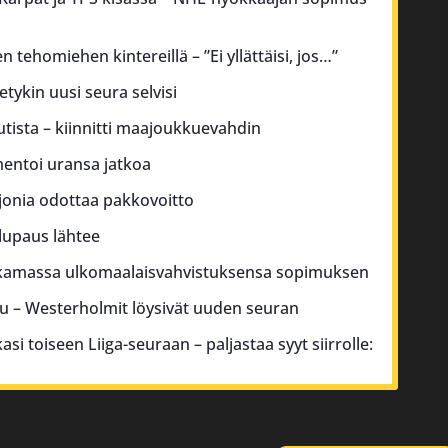
 tehomiehen kintereillä – ”Ei yllättäisi, jos…”
tetykin uusi seura selvisi
utista – kiinnitti maajoukkuevahdin
entoi uransa jatkoa
jonia odottaa pakkovoitto
lupaus lähtee
urkamassa ulkomaalaisvahvistuksensa sopimuksen
su – Westerholmit löysivät uuden seuran
asi toiseen Liiga-seuraan – paljastaa syyt siirrolle: