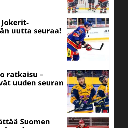
Jokerit-
ään uutta seuraa!
o ratkaisu –
ivät uuden seuran
jättää Suomen