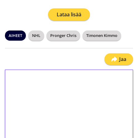
Lataa lisää
AIHEET
NHL
Pronger Chris
Timonen Kimmo
Jaa
1€ = 10€ arvosta
ilmaiskierroksia ilman
kierrätystä!
Talleta 1€
Saat heti 50 ilmaiskierrosta Tuohi 1000 -
peliin (arvo 0,20€ per kierros)!