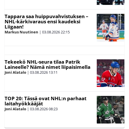
Tappara saa huippuvahvistuksen –
NHL-kärkivaraus ensi kaudeksi
Liigaan!
Markus Nuutinen
|
03.08.2026
22:15
Tekeekö NHL-seura tilaa Patrik
Laineelle? Nämä nimet liipaisimella
Joni Alatalo
|
03.08.2026
13:11
TOP 20: Tässä ovat NHL:n parhaat
laitahyökkääjät
Joni Alatalo
|
03.08.2026
08:23