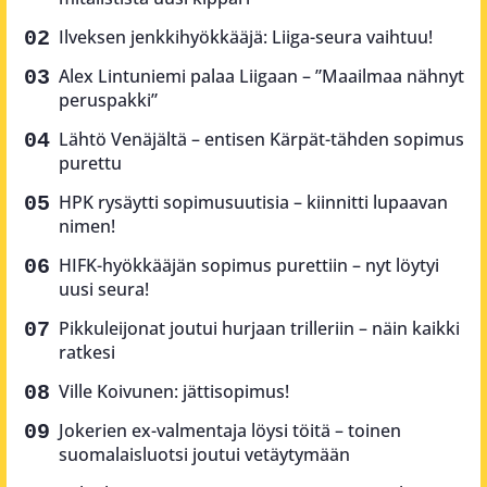
Ilveksen jenkkihyökkääjä: Liiga-seura vaihtuu!
Alex Lintuniemi palaa Liigaan – ”Maailmaa nähnyt
peruspakki”
Lähtö Venäjältä – entisen Kärpät-tähden sopimus
purettu
HPK rysäytti sopimusuutisia – kiinnitti lupaavan
nimen!
HIFK-hyökkääjän sopimus purettiin – nyt löytyi
uusi seura!
Pikkuleijonat joutui hurjaan trilleriin – näin kaikki
ratkesi
Ville Koivunen: jättisopimus!
Jokerien ex-valmentaja löysi töitä – toinen
suomalaisluotsi joutui vetäytymään