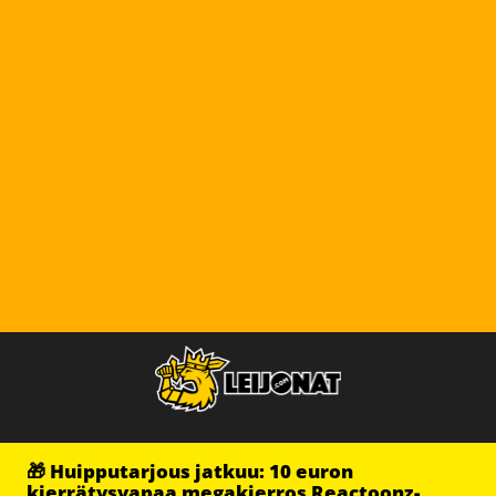
🎁 Huipputarjous jatkuu: 10 euron
kierrätysvapaa megakierros Reactoonz-