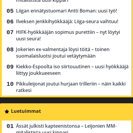
mitalistista uusi kippari
Liigan ennätystuomari Antti Boman: uusi työ!
Ilveksen jenkkihyökkääjä: Liiga-seura vaihtuu!
HIFK-hyökkääjän sopimus purettiin – nyt löytyi
uusi seura!
Jokerien ex-valmentaja löysi töitä – toinen
suomalaisluotsi joutui vetäytymään
Kiekko-Espoolta iso siirtouutinen – uusi hyökkääjä
liittyy joukkueeseen
Pikkuleijonat joutui hurjaan trilleriin – näin kaikki
ratkesi
Luetuimmat
Ässät julkisti kapteenistonsa – Leijonien MM-
mitalistista uusi kippari