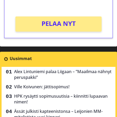
Ei kierrätysvaatimusta!
PELAA NYT
Uusimmat
Alex Lintuniemi palaa Liigaan – ”Maailmaa nähnyt
peruspakki”
Ville Koivunen: jättisopimus!
HPK rysäytti sopimusuutisia – kiinnitti lupaavan
nimen!
Ässät julkisti kapteenistonsa – Leijonien MM-