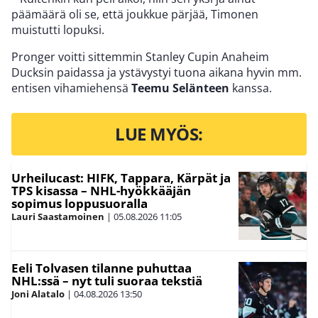
päämäärä oli se, että joukkue pärjää, Timonen
muistutti lopuksi.
Pronger voitti sittemmin Stanley Cupin Anaheim
Ducksin paidassa ja ystävystyi tuona aikana hyvin mm.
entisen vihamiehensä
Teemu Selänteen
kanssa.
LUE MYÖS:
Urheilucast: HIFK, Tappara, Kärpät ja
TPS kisassa – NHL-hyökkääjän
sopimus loppusuoralla
Lauri Saastamoinen
|
05.08.2026
11:05
Eeli Tolvasen tilanne puhuttaa
NHL:ssä – nyt tuli suoraa tekstiä
Joni Alatalo
|
04.08.2026
13:50