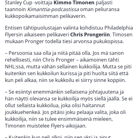
Stanley Cup -voittaja
Kimmo Timonen
paljasti
taannoin
Kimanttia-podcastissa
oman peliuransa
kukkopoikamaisimman pelikaverin.
Entisen tähtipuolustajan valinta kohdistuu Philadelphia
Flyersin aikaiseen pelikaveri
Chris Prongeriin
. Timosen
mukaan Pronger todella tiesi arvonsa pukukopissa.
– Persoonia saa olla ja niitä pitää olla. Jos mä sanon
rehellisesti, niin Chris Pronger – aikamoinen tähti
NHL:ssä, mutta vähän sellainen kukkoilija. Mutta se piti
kuitenkin sen kukkoilun kurissa ja piti huolta siitä että
kun peli alkaa, niin se kukkoilu ei siirry sinne koppiin.
– Se esiintyi enemmänkin sellaisena johtajuutena ja
hän näytti olevansa se kukkoilija myös siellä jäällä. Se ei
ollut sellaista kukkoilua, joka olisi haitannut
joukkuehenkeä. Jos pitäisi joku pelaaja valita, joka oli
kukkoilija, niin se tulee ensimmäisenä mieleen,
Timonen muistelee Flyers-aikojaan.
– Kuitenkin kun peli alkoi, niin sen yksi ja ainut