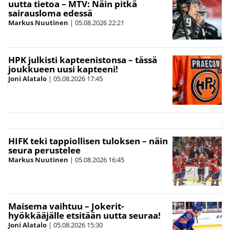
uutta tietoa – MTV: Näin pitkä
sairausloma edessä
Markus Nuutinen
|
05.08.2026
22:21
HPK julkisti kapteenistonsa – tässä
joukkueen uusi kapteeni!
Joni Alatalo
|
05.08.2026
17:45
HIFK teki tappiollisen tuloksen – näin
seura perustelee
Markus Nuutinen
|
05.08.2026
16:45
Maisema vaihtuu – Jokerit-
hyökkääjälle etsitään uutta seuraa!
Joni Alatalo
|
05.08.2026
15:30