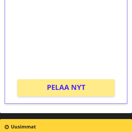
1€ = 10€ arvosta
ilmaiskierroksia ilman
kierrätystä!
Talleta 1€
Saat heti 50 ilmaiskierrosta Tuohi 1000 -
peliin (arvo 0,20€ per kierros)!
Ei kierrätysvaatimusta!
PELAA NYT
Uusimmat