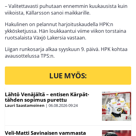
– Valitettavasti puhutaan ennemmin kuukausista kuin
viikoista, Källarsson sanoi maikkarille.
Hakulinen on pelannut harjoituskaudella HPK:n
ykkösketjussa. Hän loukkaantui viime viikon torstaina
ruotsalaista Växjö Lakersia vastaan.
Liigan runkosarja alkaa syyskuun 9. päivä. HPK kohtaa
avausottelussa TPS:n.
LUE MYÖS:
Lähtö Venäjältä – entisen Kärpät-
tähden sopimus purettu
Lauri Saastamoinen
|
06.08.2026
09:24
Veli-Matti Savinaisen vammasta