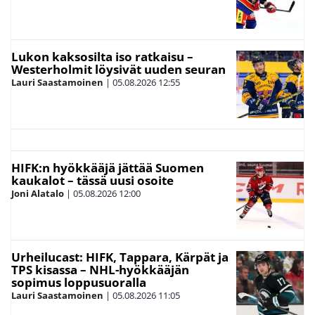
Lukon kaksosilta iso ratkaisu –
Westerholmit löysivät uuden seuran
Lauri Saastamoinen
|
05.08.2026
12:55
HIFK:n hyökkääjä jättää Suomen
kaukalot – tässä uusi osoite
Joni Alatalo
|
05.08.2026
12:00
Urheilucast: HIFK, Tappara, Kärpät ja
TPS kisassa – NHL-hyökkääjän
sopimus loppusuoralla
Lauri Saastamoinen
|
05.08.2026
11:05