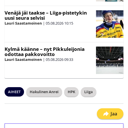
Venäjä jäi taakse – Liiga-pistetykin
uusi seura selvisi
Lauri Saastamoinen
|
05.08.2026
10:15
Kylmä käänne – nyt Pikkuleijonia
odottaa pakkovoitto
Lauri Saastamoinen
|
05.08.2026
09:33
AIHEET
Hakulinen Anrei
HPK
Liiga
Jaa