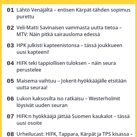
Lähtö Venäjältä – entisen Kärpät-tähden sopimus
purettu
Veli-Matti Savinaisen vammasta uutta tietoa –
MTV: Näin pitkä sairausloma edessä
HPK julkisti kapteenistonsa – tässä joukkueen
uusi kapteeni!
HIFK teki tappiollisen tuloksen – näin seura
perustelee
Maisema vaihtuu – Jokerit-hyökkääjälle etsitään
uutta seuraa!
Lukon kaksosilta iso ratkaisu – Westerholmit
löysivät uuden seuran
HIFK:n hyökkääjä jättää Suomen kaukalot – tässä
uusi osoite
Urheilucast: HIFK, Tappara, Kärpät ja TPS kisassa –