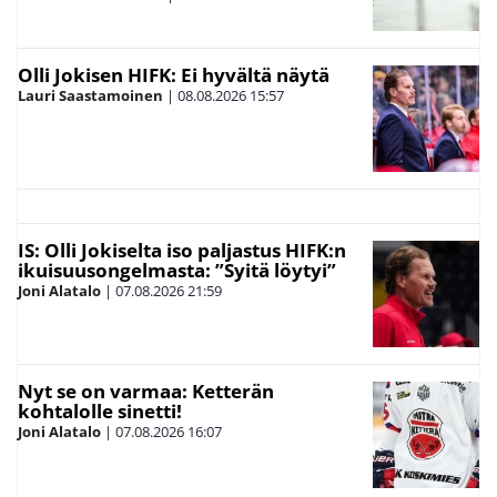
Olli Jokisen HIFK: Ei hyvältä näytä
Lauri Saastamoinen
|
08.08.2026
15:57
IS: Olli Jokiselta iso paljastus HIFK:n
ikuisuusongelmasta: ”Syitä löytyi”
Joni Alatalo
|
07.08.2026
21:59
Nyt se on varmaa: Ketterän
kohtalolle sinetti!
Joni Alatalo
|
07.08.2026
16:07