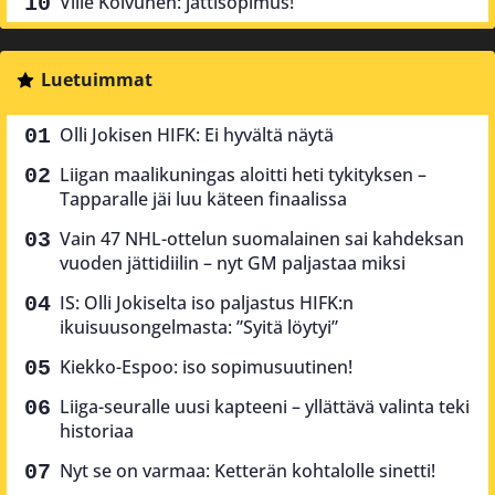
Ville Koivunen: jättisopimus!
Luetuimmat
Olli Jokisen HIFK: Ei hyvältä näytä
Liigan maalikuningas aloitti heti tykityksen –
Tapparalle jäi luu käteen finaalissa
Vain 47 NHL-ottelun suomalainen sai kahdeksan
vuoden jättidiilin – nyt GM paljastaa miksi
IS: Olli Jokiselta iso paljastus HIFK:n
ikuisuusongelmasta: ”Syitä löytyi”
Kiekko-Espoo: iso sopimusuutinen!
Liiga-seuralle uusi kapteeni – yllättävä valinta teki
historiaa
Nyt se on varmaa: Ketterän kohtalolle sinetti!