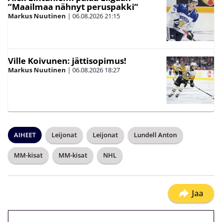
”Maailmaa nähnyt peruspakki”
Markus Nuutinen
|
06.08.2026
21:15
Ville Koivunen: jättisopimus!
Markus Nuutinen
|
06.08.2026
18:27
AIHEET
Leijonat
Leijonat
Lundell Anton
MM-kisat
MM-kisat
NHL
Jaa