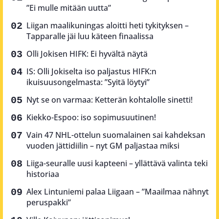
”Ei mulle mitään uutta”
Liigan maalikuningas aloitti heti tykityksen –
Tapparalle jäi luu käteen finaalissa
Olli Jokisen HIFK: Ei hyvältä näytä
IS: Olli Jokiselta iso paljastus HIFK:n
ikuisuusongelmasta: ”Syitä löytyi”
Nyt se on varmaa: Ketterän kohtalolle sinetti!
Kiekko-Espoo: iso sopimusuutinen!
Vain 47 NHL-ottelun suomalainen sai kahdeksan
vuoden jättidiilin – nyt GM paljastaa miksi
Liiga-seuralle uusi kapteeni – yllättävä valinta teki
historiaa
Alex Lintuniemi palaa Liigaan – ”Maailmaa nähnyt
peruspakki”