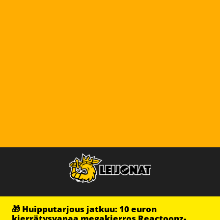
🎁 Huipputarjous jatkuu: 10 euron
kierrätysvapaa megakierros Reactoonz-