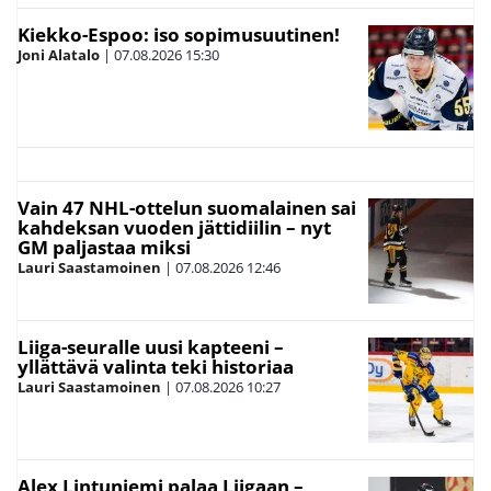
Kiekko-Espoo: iso sopimusuutinen!
Joni Alatalo
|
07.08.2026
15:30
Vain 47 NHL-ottelun suomalainen sai
kahdeksan vuoden jättidiilin – nyt
GM paljastaa miksi
Lauri Saastamoinen
|
07.08.2026
12:46
Liiga-seuralle uusi kapteeni –
yllättävä valinta teki historiaa
Lauri Saastamoinen
|
07.08.2026
10:27
Alex Lintuniemi palaa Liigaan –