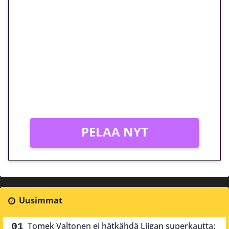
🎁 Huipputarjous jatkuu: 10
euron kierrätysvapaa
megakierros Reactoonz-
peliin – vain 1 eurolla!
Peli: Reactoonz
Vain uusille asiakkaille!
PELAA NYT
Uusimmat
Tomek Valtonen ei hätkähdä Liigan superkautta: