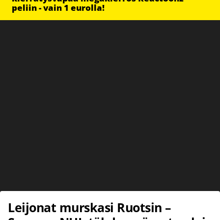
peliin - vain 1 eurolla!
Leijonat murskasi Ruotsin –