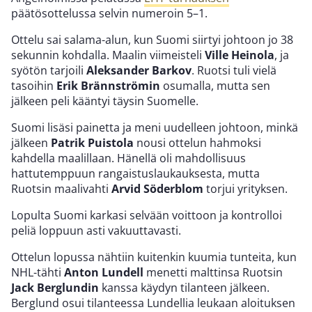
päätösottelussa selvin numeroin 5–1.
Ottelu sai salama-alun, kun Suomi siirtyi johtoon jo 38
sekunnin kohdalla. Maalin viimeisteli
Ville Heinola
, ja
syötön tarjoili
Aleksander Barkov
. Ruotsi tuli vielä
tasoihin
Erik Brännströmin
osumalla, mutta sen
jälkeen peli kääntyi täysin Suomelle.
Suomi lisäsi painetta ja meni uudelleen johtoon, minkä
jälkeen
Patrik Puistola
nousi ottelun hahmoksi
kahdella maalillaan. Hänellä oli mahdollisuus
hattutemppuun rangaistuslaukauksesta, mutta
Ruotsin maalivahti
Arvid Söderblom
torjui yrityksen.
Lopulta Suomi karkasi selvään voittoon ja kontrolloi
peliä loppuun asti vakuuttavasti.
Ottelun lopussa nähtiin kuitenkin kuumia tunteita, kun
NHL-tähti
Anton Lundell
menetti malttinsa Ruotsin
Jack Berglundin
kanssa käydyn tilanteen jälkeen.
Berglund osui tilanteessa Lundellia leukaan aloituksen