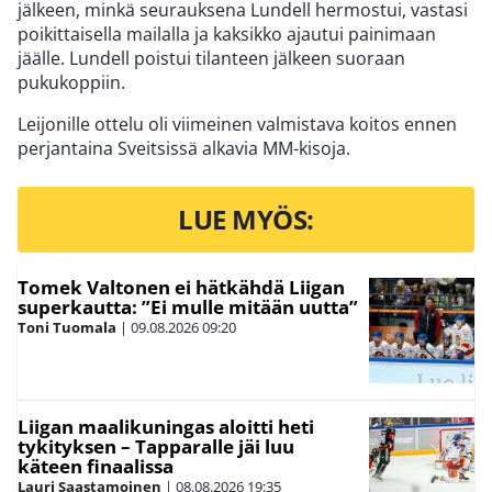
jälkeen, minkä seurauksena Lundell hermostui, vastasi
poikittaisella mailalla ja kaksikko ajautui painimaan
jäälle. Lundell poistui tilanteen jälkeen suoraan
pukukoppiin.
Leijonille ottelu oli viimeinen valmistava koitos ennen
perjantaina Sveitsissä alkavia MM-kisoja.
LUE MYÖS:
Tomek Valtonen ei hätkähdä Liigan
superkautta: ”Ei mulle mitään uutta”
Toni Tuomala
|
09.08.2026
09:20
Liigan maalikuningas aloitti heti
tykityksen – Tapparalle jäi luu
käteen finaalissa
Lauri Saastamoinen
|
08.08.2026
19:35