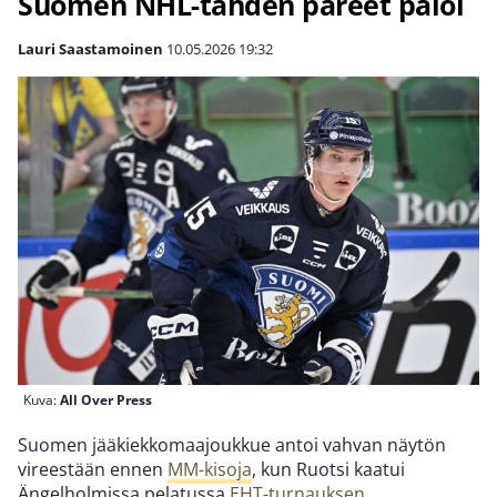
Suomen NHL-tähden päreet paloi
Lauri Saastamoinen
10.05.2026
19:32
Kuva:
All Over Press
Suomen jääkiekkomaajoukkue antoi vahvan näytön
vireestään ennen
MM-kisoja
, kun Ruotsi kaatui
Ängelholmissa pelatussa
EHT-turnauksen