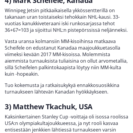
4) Mark Scheifele, Kanada
Winnipeg Jetsin pitkäaikaisella ykkössentterillä on
takanaan uran toistaiseksi tehokkain NHL-kausi. 33-
vuotias kanukkiveteraani iski runkosarjassa tehot
36+67=103 ja sijoittui NHL:n pistepörssissä neljänneksi.
Vasta uransa kolmansiin MM-kisoihinsa matkaava
Scheifele on edustanut Kanadaa maajoukkuetasolla
viimeksi kevään 2017 MM-kisoissa. Molemmista
aiemmista turnauksista tuliaisina on ollut arvometallia,
sillä Scheifelen palkintokaapista löytyy niin MM-kulta
kuin -hopeakin.
Tuo kokemusta ja ratkaisukykyä ennakkosuosikkina
turnaukseen lähtevän Kanadan hyökkäykseen.
3) Matthew Tkachuk, USA
Kaksinkertainen Stanley Cup -voittaja oli isossa roolissa
USA:n olympiakultajoukkueessa, ja nyt rooli kasvaa
entisestään jenkkien lähtiessä turnaukseen varsin