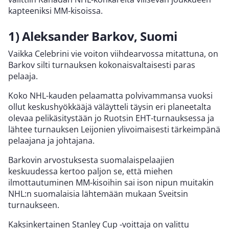
kapteeniksi MM-kisoissa.
1) Aleksander Barkov, Suomi
Vaikka Celebrini vie voiton viihdearvossa mitattuna, on
Barkov silti turnauksen kokonaisvaltaisesti paras
pelaaja.
Koko NHL-kauden pelaamatta polvivammansa vuoksi
ollut keskushyökkääjä väläytteli täysin eri planeetalta
olevaa pelikäsitystään jo Ruotsin EHT-turnauksessa ja
lähtee turnauksen Leijonien ylivoimaisesti tärkeimpänä
pelaajana ja johtajana.
Barkovin arvostuksesta suomalaispelaajien
keskuudessa kertoo paljon se, että miehen
ilmottautuminen MM-kisoihin sai ison nipun muitakin
NHL:n suomalaisia lähtemään mukaan Sveitsin
turnaukseen.
Kaksinkertainen Stanley Cup -voittaja on valittu