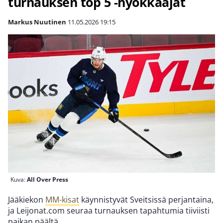
turnauksen top 5 -hyökkääjät
Markus Nuutinen
11.05.2026
19:15
Kuva:
All Over Press
Jääkiekon
MM-kisat
käynnistyvät Sveitsissä perjantaina,
ja Leijonat.com seuraa turnauksen tapahtumia tiiviisti
paikan päältä.