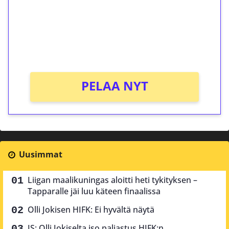
Talleta 1€
Saat heti 50 ilmaiskierrosta Tuohi 1000 -
peliin (arvo 0,20€ per kierros)!
Ei kierrätysvaatimusta!
PELAA NYT
Uusimmat
Liigan maalikuningas aloitti heti tykityksen –
Tapparalle jäi luu käteen finaalissa
Olli Jokisen HIFK: Ei hyvältä näytä
IS: Olli Jokiselta iso paljastus HIFK:n