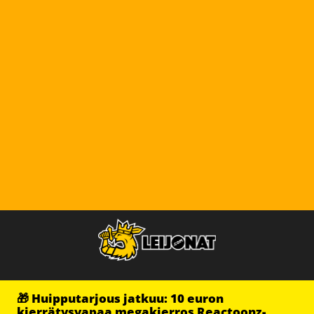
🎁 Huipputarjous jatkuu: 10 euron
kierrätysvapaa megakierros Reactoonz-