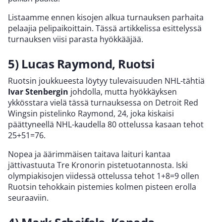
Listaamme ennen kisojen alkua turnauksen parhaita
pelaajia pelipaikoittain. Tässä artikkelissa esittelyssä
turnauksen viisi parasta hyökkääjää.
5) Lucas Raymond, Ruotsi
Ruotsin joukkueesta löytyy tulevaisuuden NHL-tähtiä
Ivar Stenbergin
johdolla, mutta hyökkäyksen
ykkösstara vielä tässä turnauksessa on Detroit Red
Wingsin pistelinko Raymond, 24, joka kiskaisi
päättyneellä NHL-kaudella 80 ottelussa kasaan tehot
25+51=76.
Nopea ja äärimmäisen taitava laituri kantaa
jättivastuuta Tre Kronorin pistetuotannosta. Iski
olympiakisojen viidessä ottelussa tehot 1+8=9 ollen
Ruotsin tehokkain pistemies kolmen pisteen erolla
seuraaviin.