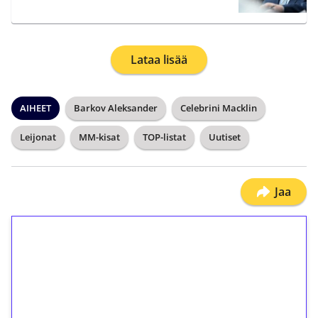
Lataa lisää
AIHEET
Barkov Aleksander
Celebrini Macklin
Leijonat
MM-kisat
TOP-listat
Uutiset
Jaa
1€ = 10€ arvosta
ilmaiskierroksia ilman
kierrätystä!