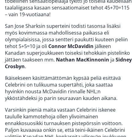
todellinen sensaatiopelaaja tykitti jo toisella kaudellaan
taalaliigassa kasaan sensaatiomaiset tehot 45+70=115
– vain 19-vuotiaana!
San Jose Sharksin superteini todisti tasonsa lisäksi
myös kovimmassa mahdollisessa paikassa eli
olympialaisissa, jossa sentteri paukutti kuuteen peliin
tehot 5+5=10 ja oli
Connor McDavidin
jälkeen
Kanadan superjoukkueen toiseksi tehokkain pistelinko
jättäen taakseen mm.
Nathan MacKinnonin
ja
Sidney
Crosbyn
.
Ikäisekseen käsittämättömän kypsää peliä esittävä
Celebrini on tulikuuma supertähti, joka saattaa
hyvinkin nousta McDavidin rinnalle NHL:n
ykköstähdeksi jo parin seuraavan kauden aikana.
Varsinkin pieniä maita vastaan Celebrini iskenee
taululle kammotehoja ollen ylivoimainen
ennakkosuosikki turnauksen pistepörssin voittoon.
Paljon kuvaavaa onkin se, että teini-ikäinen Celebrini
valittiin Kanadan NHL-konkareita vilisevän joukkueen