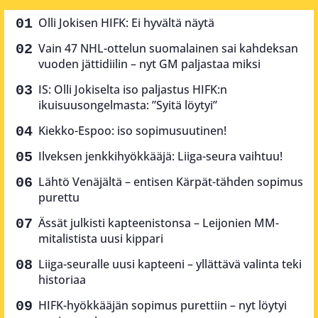
Olli Jokisen HIFK: Ei hyvältä näytä
Vain 47 NHL-ottelun suomalainen sai kahdeksan
vuoden jättidiilin – nyt GM paljastaa miksi
IS: Olli Jokiselta iso paljastus HIFK:n
ikuisuusongelmasta: ”Syitä löytyi”
Kiekko-Espoo: iso sopimusuutinen!
Ilveksen jenkkihyökkääjä: Liiga-seura vaihtuu!
Lähtö Venäjältä – entisen Kärpät-tähden sopimus
purettu
Ässät julkisti kapteenistonsa – Leijonien MM-
mitalistista uusi kippari
Liiga-seuralle uusi kapteeni – yllättävä valinta teki
historiaa
HIFK-hyökkääjän sopimus purettiin – nyt löytyi