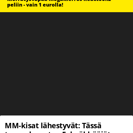
peliin - vain 1 eurolla!
MM-kisat lähestyvät: Tässä