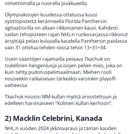
nimettömällä ja nuorella joukkueella.
Olympiakisojen kuudessa ottelussa kuusi
syöttöpistettä keränneellä Florida Panthersin
agitaattorilla on allaan rikkonainen kausi. Kahdesti
sadan tehopisteen rajan NHL:n runkosarjassa rikkonut
ärsyttäjä pelasi kuluvalla kaudella Panthersin paidassa
vain 31 ottelua tehden niissä tehot 13+31=34.
Usein sääntöjen rajamailla pelaava Tkachuk on
todellinen hengenluoja ja isojen pelien mies, joka on
kuin tehty pudotuspelimaailmaan. Miehen rooli
nouseekin ratkaisevan tärkeäksi varsinkin playoff-
vaiheessa.
Tkachuk nousisi MM-kullan myötä arvostettuun ja
edelleen harvinaiseen ”Kolmen kullan kerhoon”.
2) Macklin Celebrini, Kanada
NHL:n vuoden 2024 ykkösvaraus ja tämän kauden