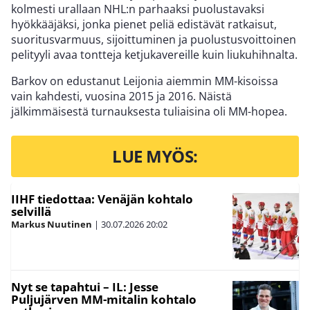
kolmesti urallaan NHL:n parhaaksi puolustavaksi
hyökkääjäksi, jonka pienet peliä edistävät ratkaisut,
suoritusvarmuus, sijoittuminen ja puolustusvoittoinen
pelityyli avaa tontteja ketjukavereille kuin liukuhihnalta.
Barkov on edustanut Leijonia aiemmin MM-kisoissa
vain kahdesti, vuosina 2015 ja 2016. Näistä
jälkimmäisestä turnauksesta tuliaisina oli MM-hopea.
LUE MYÖS:
IIHF tiedottaa: Venäjän kohtalo
selvillä
Markus Nuutinen
|
30.07.2026
20:02
Nyt se tapahtui – IL: Jesse
Puljujärven MM-mitalin kohtalo